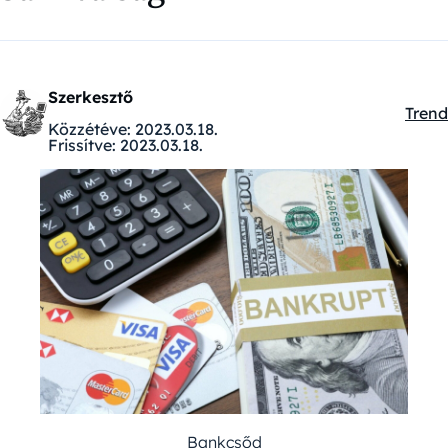
Szerkesztő
Trend
Kateg
Közzétéve:
2023.03.18.
Frissítve:
2023.03.18.
Bankcsőd