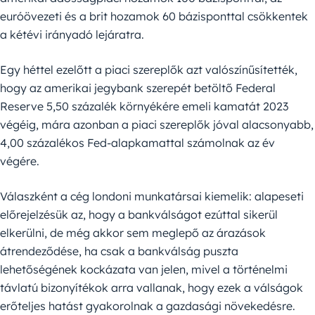
euróövezeti és a brit hozamok 60 bázisponttal csökkentek
a kétévi irányadó lejáratra.
Egy héttel ezelőtt a piaci szereplők azt valószínűsítették,
hogy az amerikai jegybank szerepét betöltő Federal
Reserve 5,50 százalék környékére emeli kamatát 2023
végéig, mára azonban a piaci szereplők jóval alacsonyabb,
4,00 százalékos Fed-alapkamattal számolnak az év
végére.
Válaszként a cég londoni munkatársai kiemelik: alapeseti
előrejelzésük az, hogy a bankválságot ezúttal sikerül
elkerülni, de még akkor sem meglepő az árazások
átrendeződése, ha csak a bankválság puszta
lehetőségének kockázata van jelen, mivel a történelmi
távlatú bizonyítékok arra vallanak, hogy ezek a válságok
erőteljes hatást gyakorolnak a gazdasági növekedésre.