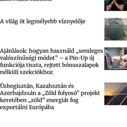
A világ öt legmélyebb víznyelője
Ajánlások: hogyan használd „semleges
valószínűségi módot” – a Pin-Up új
funkciója tiszta, rejtett bónuszalapok
nélküli szekciókhoz
Üzbegisztán, Kazahsztán és
Azerbajdzsán a „Zöld folyosó” projekt
keretében „zöld” energiát fog
exportálni Európába