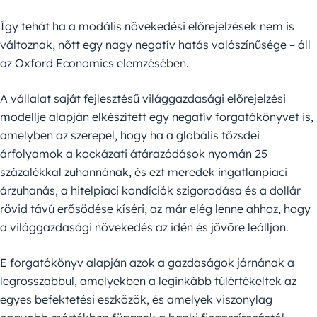
Így tehát ha a modális növekedési előrejelzések nem is
változnak, nőtt egy nagy negatív hatás valószínűsége – áll
az Oxford Economics elemzésében.
A vállalat saját fejlesztésű világgazdasági előrejelzési
modellje alapján elkészített egy negatív forgatókönyvet is,
amelyben az szerepel, hogy ha a globális tőzsdei
árfolyamok a kockázati átárazódások nyomán 25
százalékkal zuhannának, és ezt meredek ingatlanpiaci
árzuhanás, a hitelpiaci kondíciók szigorodása és a dollár
rövid távú erősödése kíséri, az már elég lenne ahhoz, hogy
a világgazdasági növekedés az idén és jövőre leálljon.
E forgatókönyv alapján azok a gazdaságok járnának a
legrosszabbul, amelyekben a leginkább túlértékeltek az
egyes befektetési eszközök, és amelyek viszonylag