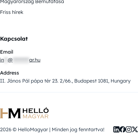
Magyarország Bemutatása
Friss hírek
Kapcsolat
Email
in
**
@
*********
ar.hu
Address
II. János Pál pápa tér 23. 2/66., Budapest 1081, Hungary
2026 © HelloMagyar | Minden jog fenntartva!