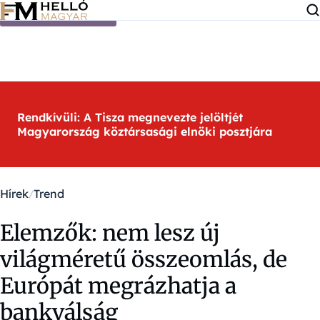
Ugrás a tartalomra
Rendkívüli: A Tisza megnevezte jelöltjét
Magyarország köztársasági elnöki posztjára
Hírek
Trend
Elemzők: nem lesz új
világméretű összeomlás, de
Európát megrázhatja a
bankválság