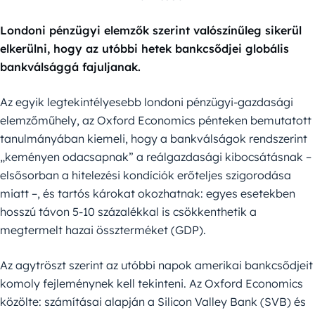
Londoni pénzügyi elemzők szerint valószínűleg sikerül
elkerülni, hogy az utóbbi hetek bankcsődjei globális
bankválsággá fajuljanak.
Az egyik legtekintélyesebb londoni pénzügyi-gazdasági
elemzőműhely, az Oxford Economics pénteken bemutatott
tanulmányában kiemeli, hogy a bankválságok rendszerint
„keményen odacsapnak” a reálgazdasági kibocsátásnak –
elsősorban a hitelezési kondíciók erőteljes szigorodása
miatt –, és tartós károkat okozhatnak: egyes esetekben
hosszú távon 5-10 százalékkal is csökkenthetik a
megtermelt hazai összterméket (GDP).
Az agytröszt szerint az utóbbi napok amerikai bankcsődjeit
komoly fejleménynek kell tekinteni. Az Oxford Economics
közölte: számításai alapján a Silicon Valley Bank (SVB) és