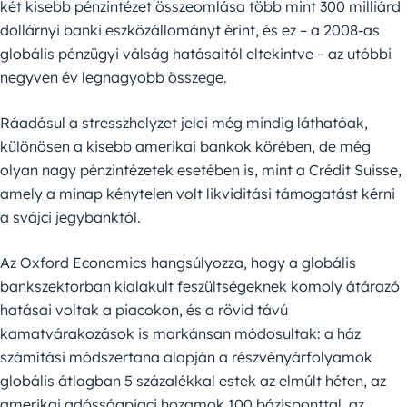
két kisebb pénzintézet összeomlása több mint 300 milliárd
dollárnyi banki eszközállományt érint, és ez – a 2008-as
globális pénzügyi válság hatásaitól eltekintve – az utóbbi
negyven év legnagyobb összege.
Ráadásul a stresszhelyzet jelei még mindig láthatóak,
különösen a kisebb amerikai bankok körében, de még
olyan nagy pénzintézetek esetében is, mint a Crédit Suisse,
amely a minap kénytelen volt likviditási támogatást kérni
a svájci jegybanktól.
Az Oxford Economics hangsúlyozza, hogy a globális
bankszektorban kialakult feszültségeknek komoly átárazó
hatásai voltak a piacokon, és a rövid távú
kamatvárakozások is markánsan módosultak: a ház
számítási módszertana alapján a részvényárfolyamok
globális átlagban 5 százalékkal estek az elmúlt héten, az
amerikai adósságpiaci hozamok 100 bázisponttal, az