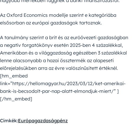
nagyobb mértékben függnek a banki finanszírozástól.
Az Oxford Economics modellje szerint e kategóriába
elsősorban az európai gazdaságok tartoznak.
A tanulmány szerint a brit és az euróövezeti gazdaságban
a negatív forgatókönyv esetén 2025-ben 4 százalékkal,
Amerikában és a világgazdaság egészében 3 százalékkal
lenne alacsonyabb a hazai össztermék az alapeseti
előrejelzésükben arra az évre valószínűsített értéknél.
[hm_embed
link=”https://hellomagyar.hu/2023/03/12/ket-amerikai-
bank-is-becsodolt-par-nap-alatt-elmondjuk-miert/” ]
[/hm_embed]
Címkék:
Európa
gazdaság
pénz