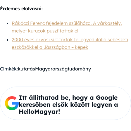
Érdemes elolvasni:
Rákóczi Ferenc fejedelem szülőháza. A várkastély,
melyet kurucok pusztítottak el
2000 éves orvosi sírt tártak fel egyedülálló sebészeti
eszközökkel a Jászságban – képek
Címkék:
kutatás
Magyarország
tudomány
Itt állíthatod be, hogy a Google
keresőben elsők között legyen a
HelloMagyar!