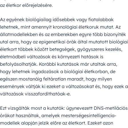
az életkor előrejelzésére.
Az egyének biológiailag idősebbek vagy fiatalabbak
lehetnek, mint amennyit kronológiai életkoruk mutat. Az
állatmodellekben és az emberekben egyre több bizonyíték
utal arra, hogy az epigenetikai órák által mutatott biológiai
életkort többek között betegségek, gyógyszeres kezelés,
életmódbeli változások és környezeti hatások is
befolyásolhatják. Korábbi kutatások már utaltak arra,
hogy lehetnek ingadozások a biológiai életkorban, de
egészen mostanáig feltáratlan maradt, hogy milyen
események váltják ki ezeket a változásokat és, hogy ezek a
változások visszafordíthatóak-e.
Ezt vizsgálták most a kutatók: úgynevezett DNS-metilációs
órákat használtak, amelyek mesterségesintelligencia-
modellek alapján jelzik előre az életkort. Ezeket azon