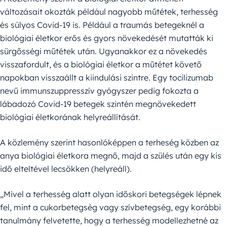
változásait okozták például nagyobb műtétek, terhesség
és súlyos Covid-19 is. Például a traumás betegeknél a
biológiai életkor erős és gyors növekedését mutatták ki
sürgősségi műtétek után. Ugyanakkor ez a növekedés
visszafordult, és a biológiai életkor a műtétet követő
napokban visszaállt a kiindulási szintre. Egy tocilizumab
nevű immunszuppresszív gyógyszer pedig fokozta a
lábadozó Covid-19 betegek szintén megnövekedett
biológiai életkorának helyreállítását.
A közlemény szerint hasonlóképpen a terheség közben az
anya biológiai életkora megnő, majd a szülés után egy kis
idő elteltével lecsökken (helyreáll).
„Mivel a terhesség alatt olyan időskori betegségek lépnek
fel, mint a cukorbetegség vagy szívbetegség, egy korábbi
tanulmány felvetette, hogy a terhesség modellezhetné az