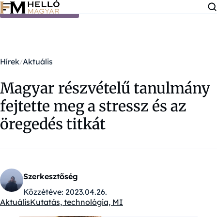
Ugrás a tartalomra
Hírek
Aktuális
Magyar részvételű tanulmány
fejtette meg a stressz és az
öregedés titkát
Szerkesztőség
Közzétéve:
2023.04.26.
Aktuális
Kutatás, technológia, MI
Kategóriák: