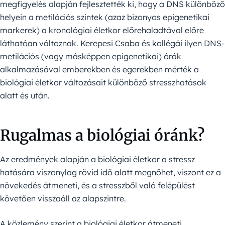
megfigyelés alapján fejlesztették ki, hogy a DNS különböző
helyein a metilációs szintek (azaz bizonyos epigenetikai
markerek) a kronológiai életkor előrehaladtával előre
láthatóan változnak. Kerepesi Csaba és kollégái ilyen DNS-
metilációs (vagy másképpen epigenetikai) órák
alkalmazásával emberekben és egerekben mérték a
biológiai életkor változásait különböző stresszhatások
alatt és után.
Rugalmas a biológiai óránk?
Az eredmények alapján a biológiai életkor a stressz
hatására viszonylag rövid idő alatt megnőhet, viszont ez a
növekedés átmeneti, és a stresszből való felépülést
követően visszaáll az alapszintre.
A közlemény szerint a biológiai életkor átmeneti