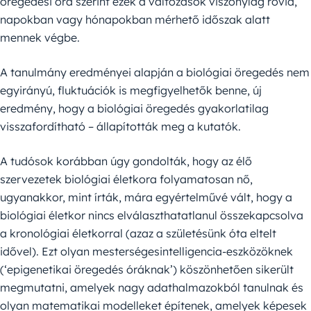
öregedési óra szerint ezek a változások viszonylag rövid,
napokban vagy hónapokban mérhető időszak alatt
mennek végbe.
A tanulmány eredményei alapján a biológiai öregedés nem
egyirányú, fluktuációk is megfigyelhetők benne, új
eredmény, hogy a biológiai öregedés gyakorlatilag
visszafordítható – állapították meg a kutatók.
A tudósok korábban úgy gondolták, hogy az élő
szervezetek biológiai életkora folyamatosan nő,
ugyanakkor, mint írták, mára egyértelművé vált, hogy a
biológiai életkor nincs elválaszthatatlanul összekapcsolva
a kronológiai életkorral (azaz a születésünk óta eltelt
idővel). Ezt olyan mesterségesintelligencia-eszközöknek
(‘epigenetikai öregedés óráknak’) köszönhetően sikerült
megmutatni, amelyek nagy adathalmazokból tanulnak és
olyan matematikai modelleket építenek, amelyek képesek