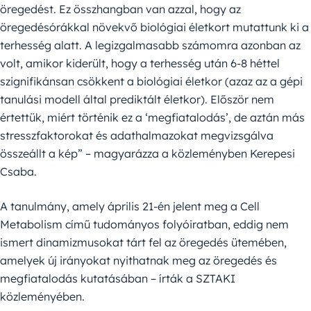
öregedést. Ez összhangban van azzal, hogy az
öregedésórákkal növekvő biológiai életkort mutattunk ki a
terhesség alatt. A legizgalmasabb számomra azonban az
volt, amikor kiderült, hogy a terhesség után 6-8 héttel
szignifikánsan csökkent a biológiai életkor (azaz az a gépi
tanulási modell által prediktált életkor). Először nem
értettük, miért történik ez a ‘megfiatalodás’, de aztán más
stresszfaktorokat és adathalmazokat megvizsgálva
összeállt a kép” – magyarázza a közleményben Kerepesi
Csaba.
A tanulmány, amely április 21-én jelent meg a Cell
Metabolism című tudományos folyóiratban, eddig nem
ismert dinamizmusokat tárt fel az öregedés ütemében,
amelyek új irányokat nyithatnak meg az öregedés és
megfiatalodás kutatásában – írták a SZTAKI
közleményében.