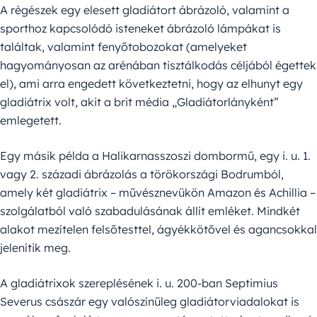
A régészek egy elesett gladiátort ábrázoló, valamint a
sporthoz kapcsolódó isteneket ábrázoló lámpákat is
találtak, valamint fenyőtobozokat (amelyeket
hagyományosan az arénában tisztálkodás céljából égettek
el), ami arra engedett következtetni, hogy az elhunyt egy
gladiátrix volt, akit a brit média „Gladiátorlányként”
emlegetett.
Egy másik példa a Halikarnasszoszi dombormű, egy i. u. 1.
vagy 2. századi ábrázolás a törökországi Bodrumból,
amely két gladiátrix – művésznevükön Amazon és Achillia –
szolgálatból való szabadulásának állít emléket. Mindkét
alakot mezítelen felsőtesttel, ágyékkötővel és agancsokkal
jelenítik meg.
A gladiátrixok szereplésének i. u. 200-ban Septimius
Severus császár egy valószínűleg gladiátorviadalokat is