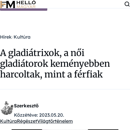
Ugrás a tartalomra
Hírek
Kultúra
A gladiátrixok, a női
gladiátorok keményebben
harcoltak, mint a férfiak
Szerkesztő
Közzétéve:
2023.05.20.
Kultúra
Régészet
Világtörténelem
Kategóriák: