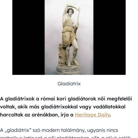
Gladiatrix
A gladiátrixok a római kori gladiátorok női megfelelői
voltak, akik más gladiátrixokkal vagy vadállatokkal
harcoltak az arénákban, írja a
Heritage Daily
.
A „gladiátrix” szó modern találmány, ugyanis nincs