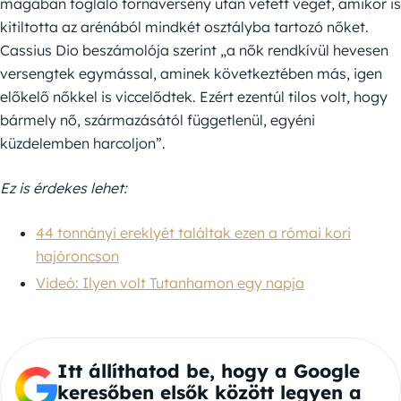
magában foglaló tornaverseny után vetett véget, amikor is
kitiltotta az arénából mindkét osztályba tartozó nőket.
Cassius Dio beszámolója szerint „a nők rendkívül hevesen
versengtek egymással, aminek következtében más, igen
előkelő nőkkel is viccelődtek. Ezért ezentúl tilos volt, hogy
bármely nő, származásától függetlenül, egyéni
küzdelemben harcoljon”.
Ez is érdekes lehet:
44 tonnányi ereklyét találtak ezen a római kori
hajóroncson
Videó: Ilyen volt Tutanhamon egy napja
Itt állíthatod be, hogy a Google
keresőben elsők között legyen a