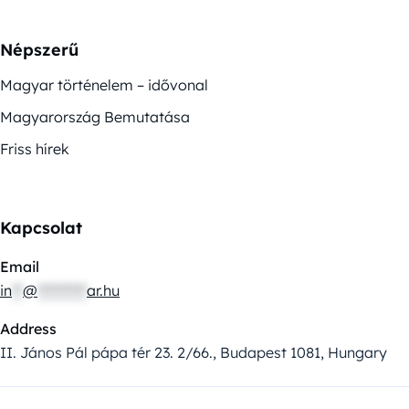
Népszerű
Magyar történelem – idővonal
Magyarország Bemutatása
Friss hírek
Kapcsolat
Email
in
**
@
*********
ar.hu
Address
II. János Pál pápa tér 23. 2/66., Budapest 1081, Hungary