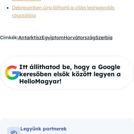
Debrecenben újra látható a világ legnagyobb
rágcsálója
Címkék:
Antarktisz
Egyiptom
Horvátország
Szerbia
Itt állíthatod be, hogy a Google
keresőben elsők között legyen a
HelloMagyar!
Legyünk partnerek