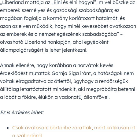
„Liberland mottója az „Élni és élni hagyni”, mivel büszke az
emberek személyes és gazdasági szabadságára; ez
magában foglalja a kormány korlátozott hatalmát, és
azon az elven működik, hogy minél kevesebbet avatkozzon
az emberek és a nemzet egészének szabadságába” –
olvasható Liberland honlapján, ahol egyébként
állampolgárságért is lehet jelentkezni.
Annak ellenére, hogy korábban a horvátok kevés
érdeklődést mutattak Gornja Siga iránt, a hatóságok nem
voltak elragadtatva az ötlettől, úgyhogy a rendőrségük
állítólag letartóztatott mindenkit, aki megpróbálta betenni
a lábát a földre, élükön a vadonatúj államfővel.
Ez is érdekes lehet:
Csak óvatosan: börtönbe záratták, mert kritikusan írt
a szállodáról