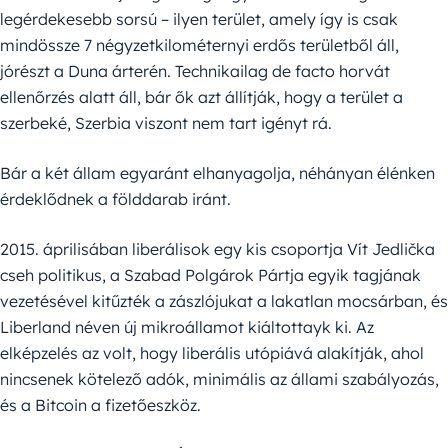
legérdekesebb sorsú – ilyen terület, amely így is csak
mindössze 7 négyzetkilométernyi erdős területből áll,
jórészt a Duna árterén. Technikailag de facto horvát
ellenőrzés alatt áll, bár ők azt állítják, hogy a terület a
szerbeké, Szerbia viszont nem tart igényt rá.
Bár a két állam egyaránt elhanyagolja, néhányan élénken
érdeklődnek a földdarab iránt.
2015. áprilisában liberálisok egy kis csoportja Vít Jedlička
cseh politikus, a Szabad Polgárok Pártja egyik tagjának
vezetésével kitűzték a zászlójukat a lakatlan mocsárban, és
Liberland néven új mikroállamot kiáltottayk ki. Az
elképzelés az volt, hogy liberális utópiává alakítják, ahol
nincsenek kötelező adók, minimális az állami szabályozás,
és a Bitcoin a fizetőeszköz.