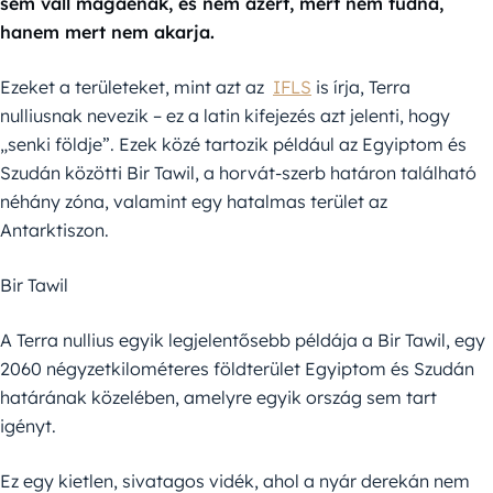
sem vall magáénak, és nem azért, mert nem tudná,
hanem mert nem akarja.
Ezeket a területeket, mint azt az
IFLS
is írja, Terra
nulliusnak nevezik – ez a latin kifejezés azt jelenti, hogy
„senki földje”. Ezek közé tartozik például az Egyiptom és
Szudán közötti Bir Tawil, a horvát-szerb határon található
néhány zóna, valamint egy hatalmas terület az
Antarktiszon.
Bir Tawil
A Terra nullius egyik legjelentősebb példája a Bir Tawil, egy
2060 négyzetkilométeres földterület Egyiptom és Szudán
határának közelében, amelyre egyik ország sem tart
igényt.
Ez egy kietlen, sivatagos vidék, ahol a nyár derekán nem