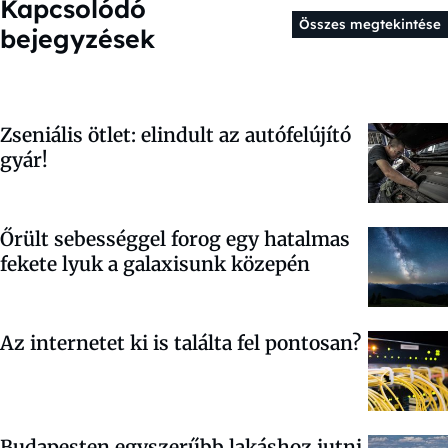
Kapcsolódó
Összes megtekintése
bejegyzések
Zseniális ötlet: elindult az autófelújító
gyár!
Őrült sebességgel forog egy hatalmas
fekete lyuk a galaxisunk közepén
Az internetet ki is találta fel pontosan?
Budapesten egyszerűbb lakáshoz jutni