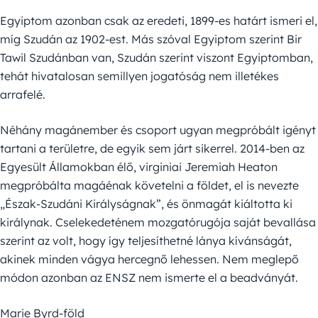
Egyiptom azonban csak az eredeti, 1899-es határt ismeri el,
míg Szudán az 1902-est. Más szóval Egyiptom szerint Bir
Tawil Szudánban van, Szudán szerint viszont Egyiptomban,
tehát hivatalosan semillyen jogatóság nem illetékes
arrafelé.
Néhány magánember és csoport ugyan megpróbált igényt
tartani a területre, de egyik sem járt sikerrel. 2014-ben az
Egyesült Államokban élő, virginiai Jeremiah Heaton
megpróbálta magáénak követelni a földet, el is nevezte
„Észak-Szudáni Királyságnak”, és önmagát kiáltotta ki
királynak. Cselekedeténem mozgatórugója saját bevallása
szerint az volt, hogy így teljesíthetné lánya kívánságát,
akinek minden vágya hercegnő lehessen. Nem meglepő
módon azonban az ENSZ nem ismerte el a beadványát.
Marie Byrd-föld