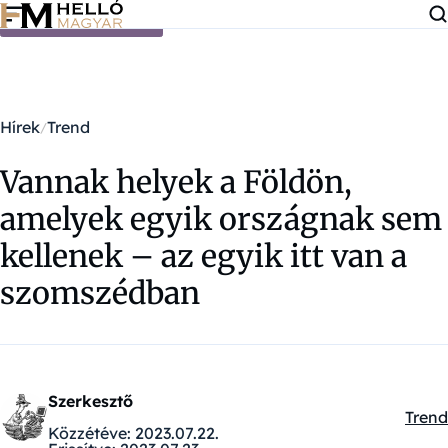
Ugrás a tartalomra
Hírek
Trend
Vannak helyek a Földön,
amelyek egyik országnak sem
kellenek – az egyik itt van a
szomszédban
Szerkesztő
Trend
Kateg
Közzétéve:
2023.07.22.