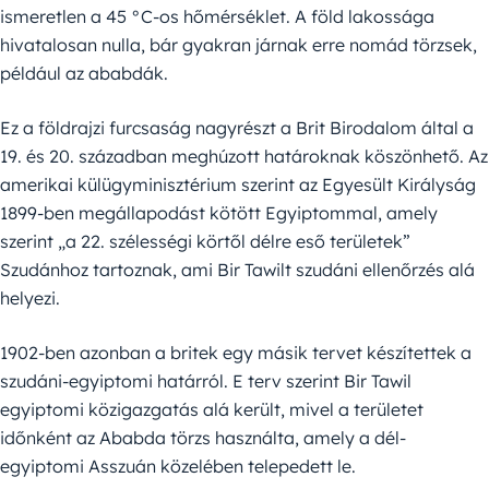
ismeretlen a 45 °C-os hőmérséklet. A föld lakossága
hivatalosan nulla, bár gyakran járnak erre nomád törzsek,
például az ababdák.
Ez a földrajzi furcsaság nagyrészt a Brit Birodalom által a
19. és 20. században meghúzott határoknak köszönhető. Az
amerikai külügyminisztérium szerint az Egyesült Királyság
1899-ben megállapodást kötött Egyiptommal, amely
szerint „a 22. szélességi körtől délre eső területek”
Szudánhoz tartoznak, ami Bir Tawilt szudáni ellenőrzés alá
helyezi.
1902-ben azonban a britek egy másik tervet készítettek a
szudáni-egyiptomi határról. E terv szerint Bir Tawil
egyiptomi közigazgatás alá került, mivel a területet
időnként az Ababda törzs használta, amely a dél-
egyiptomi Asszuán közelében telepedett le.