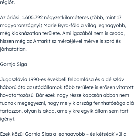
régiót.
Az óriási, 1.605.792 négyzetkilométeres (több, mint 17
magyarországnyi) Marie Byrd-föld a világ legnagyobb,
még kiaknázatlan területe. Ami igazából nem is csoda,
hiszen még az Antarktisz mércéjével mérve is zord és
járhatatlan.
Gornja Siga
Jugoszlávia 1990-es évekbeli felbomlása és a délszláv
háború óta az utódállamok több területe is erősen vitatott
hovatartozású. Bár ezek nagy része kapcsán abban nem
tudnak megegyezni, hogy melyik ország fennhatósága alá
tartozzon, olyan is akad, amelyikre egyik állam sem tart
igényt.
Ezek közül Gornja Siga a legnagyobb – és kétségkívül a