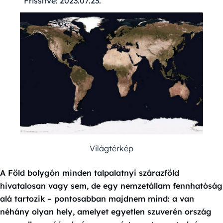
Frissítve:
2023.07.23.
Világtérkép
A Föld bolygón minden talpalatnyi szárazföld
hivatalosan vagy sem, de egy nemzetállam fennhatóság
alá tartozik – pontosabban majdnem mind: a van
néhány olyan hely, amelyet egyetlen szuverén ország