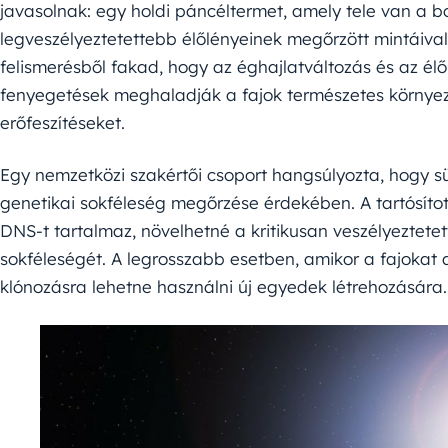
javasolnak: egy holdi páncéltermet, amely tele van a 
legveszélyeztetettebb élőlényeinek megőrzött mintáival
felismerésből fakad, hogy az éghajlatváltozás és az élőh
fenyegetések meghaladják a fajok természetes környez
erőfeszítéseket.
Egy nemzetközi szakértői csoport hangsúlyozta, hogy s
genetikai sokféleség megőrzése érdekében. A tartósított
DNS-t tartalmaz, növelhetné a kritikusan veszélyeztetet
sokféleségét. A legrosszabb esetben, amikor a fajokat 
klónozásra lehetne használni új egyedek létrehozására.