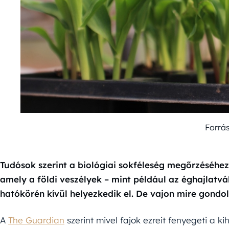
Forrá
Tudósok szerint a biológiai sokféleség megőrzéséhez
amely a földi veszélyek – mint például az éghajlatvá
hatókörén kívül helyezkedik el. De vajon mire gondo
A
The Guardian
szerint mivel fajok ezreit fenyegeti a k