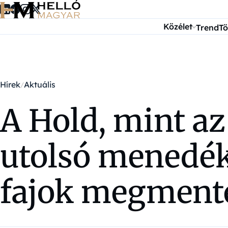
Ugrás a tartalomra
Közélet
Trend
Tö
Hírek
Aktuális
A Hold, mint az
utolsó menedéke
fajok megment