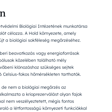
en
etvédelmi Biológiai Intézetének munkatársa
rolót célozza. A Hold környezete, amely
yújt a biológiai sokféleség megőrzéséhez.
mberi beavatkozás vagy energiaforrások
pólusok közelében található mély
vőbeni klónozáshoz szükséges sejtek
6 Celsius-fokos hőmérsékleten tarthatók.
r, de nem a biológiai megőrzés az
kalmazta a krioprezerválást olyan fajok
 hal nem veszélyeztetett, mégis fontos
ároló a létfontosságú környezeti funkciókkal