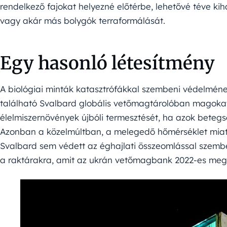
rendelkező fajokat helyezné előtérbe, lehetővé téve kih
vagy akár más bolygók terraformálását.
Egy hasonló létesítmény
A biológiai minták katasztrófákkal szembeni védelmének
található Svalbard globális vetőmagtárolóban magokat 
élelmiszernövények újbóli termesztését, ha azok betegs
Azonban a közelmúltban, a melegedő hőmérséklet mia
Svalbard sem védett az éghajlati összeomlással szembe
a raktárakra, amit az ukrán vetőmagbank 2022-es megs