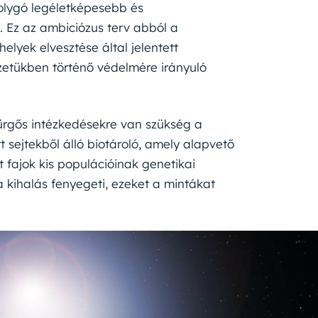
bolygó legéletképesebb és
. Ez az ambiciózus terv abból a
elyek elvesztése által jelentett
etükben történő védelmére irányuló
ürgős intézkedésekre van szükség a
 sejtekből álló biotároló, amely alapvető
t fajok kis populációinak genetikai
a kihalás fenyegeti, ezeket a mintákat