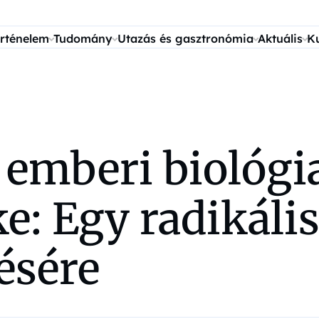
rténelem
Tudomány
Utazás és gasztronómia
Aktuális
K
 emberi biológi
: Egy radikális 
ésére