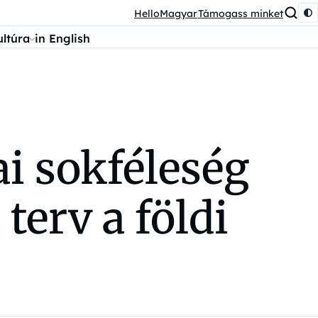
HelloMagyar
Támogass minket
ultúra
in English
ai sokféleség
terv a földi