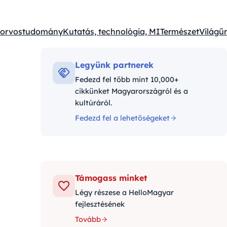
s orvostudomány
Kutatás, technológia, MI
Természet
Világűr
Legyünk partnerek
Fedezd fel több mint 10,000+
cikkünket Magyarországról és a
kultúráról.
Fedezd fel a lehetőségeket
Támogass minket
Légy részese a HelloMagyar
fejlesztésének
Tovább