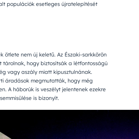
alt populációk esetleges újratelepítését
 ötlete nem új keletű. Az Északi-sarkkörön
tárolnak, hogy biztosítsák a létfontosságú
ég vagy aszály miatt kipusztulnának.
tti áradások megmutatták, hogy még
n. A háborúk is veszélyt jelentenek ezekre
emmisülése is bizonyít.