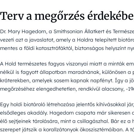
Terv a megőrzés érdekéb
Dr. Mary Hagedorn, a Smithsonian Állatkert és Termész
vezeti azt a javaslatot, amely a Holdra telepített biotá
mentes a földi katasztrófáktól, biztonságos helyszínt n
A Hold természetes fagyos viszonyai miatt a minták e
nélkül is fagyott állapotban maradnának, különösen a 
kráterekben, amelyek sosem kapnak napfényt. Így a jö
megőrzéséhez elengedhetetlen, rendkívül alacsony, -19
Egy holdi biotároló létrehozása jelentős kihívásokkal já
elsődleges akadály. Hagedorn csapata már sikeresen al
élő sejtjeinek tárolására, mint a csillagászhal. Bár ez a
szerepet játszik a korallzátonyok ökoszisztémáiban. A t