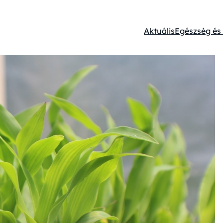
Aktuális
Egészség é
Kategóriák: