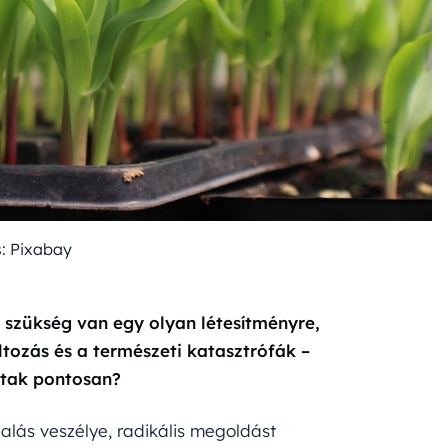
s: Pixabay
 szükség van egy olyan létesítményre,
ltozás és a természeti katasztrófák –
ltak pontosan?
ihalás veszélye, radikális megoldást