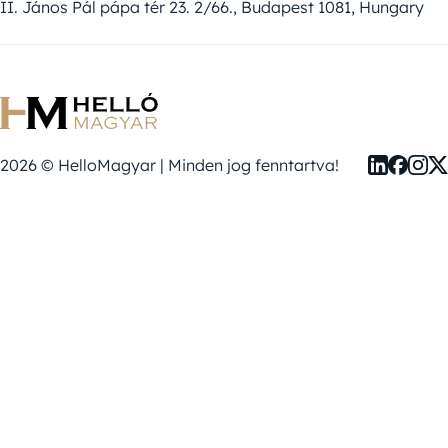
II. János Pál pápa tér 23. 2/66., Budapest 1081, Hungary
2026 © HelloMagyar | Minden jog fenntartva!