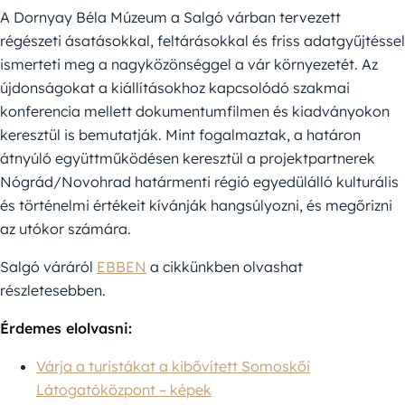
A Dornyay Béla Múzeum a Salgó várban tervezett
régészeti ásatásokkal, feltárásokkal és friss adatgyűjtéssel
ismerteti meg a nagyközönséggel a vár környezetét. Az
újdonságokat a kiállításokhoz kapcsolódó szakmai
konferencia mellett dokumentumfilmen és kiadványokon
keresztül is bemutatják. Mint fogalmaztak, a határon
átnyúló együttműködésen keresztül a projektpartnerek
Nógrád/Novohrad határmenti régió egyedülálló kulturális
és történelmi értékeit kívánják hangsúlyozni, és megőrizni
az utókor számára.
Salgó váráról
EBBEN
a cikkünkben olvashat
részletesebben.
Érdemes elolvasni:
Várja a turistákat a kibővített Somoskői
Látogatóközpont – képek