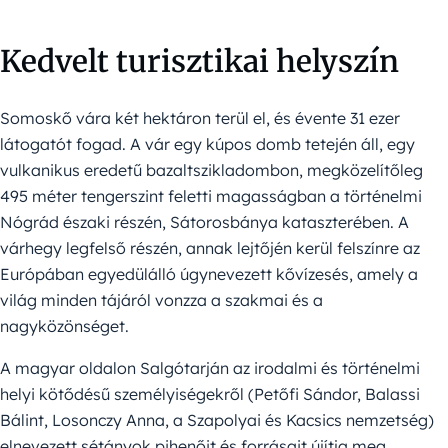
Kedvelt turisztikai helyszín
Somoskő vára két hektáron terül el, és évente 31 ezer
látogatót fogad. A vár egy kúpos domb tetején áll, egy
vulkanikus eredetű bazaltszikladombon, megközelítőleg
495 méter tengerszint feletti magasságban a történelmi
Nógrád északi részén, Sátorosbánya kataszterében. A
várhegy legfelső részén, annak lejtőjén kerül felszínre az
Európában egyedülálló úgynevezett kővízesés, amely a
világ minden tájáról vonzza a szakmai és a
nagyközönséget.
A magyar oldalon Salgótarján az irodalmi és történelmi
helyi kötődésű személyiségekről (Petőfi Sándor, Balassi
Bálint, Losonczy Anna, a Szapolyai és Kacsics nemzetség)
elnevezett sétányok pihenőit és forrásait újítja meg,