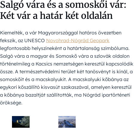
Salgó vára és a somoskői vár:
Két vár a határ két oldalán
Kiemelték, a vár Magyarországgal határos övezetben
fekszik, az UNESCO
Novohrad-Nógrád Geopark
legfontosabb helyszíneként a határtalanság szimbóluma.
Salgó vára a magyar és Somoskő vára a szlovák oldalon
történelmileg a Kacsics nemzetségen keresztül kapcsolódik
össze. A természetvédelmi terület két tanösvényt is kínál, a
somoskőit és a macskalyukit. A macskalyuki kőbánya az
egykori kőszállító kisvasút szakaszával, amelyen keresztül
a kőbánya bazaltját szállították, ma Nógrád ipartörténeti
öröksége.