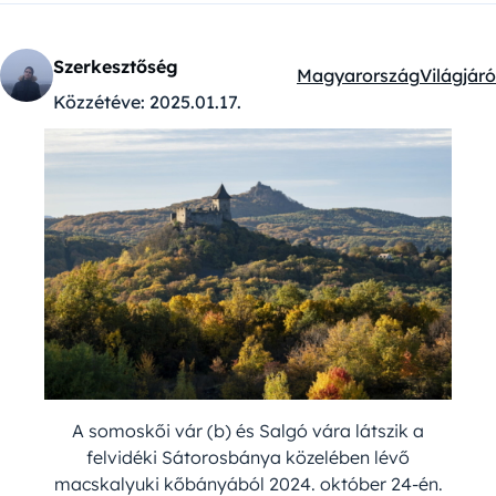
Szerkesztőség
Magyarország
Világjáró
Kategóriák:
Közzétéve:
2025.01.17.
A somoskői vár (b) és Salgó vára látszik a
felvidéki Sátorosbánya közelében lévő
macskalyuki kőbányából 2024. október 24-én.