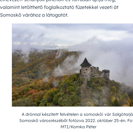
valamint letölthető foglalkoztató füzetekkel vezeti át
Somoskő várához a látogatót.
A drónnal készített felvételen a somoskői vár Salgótarj
Somoskő városrészéből fotózva 2022. október 25-én. Fo
MTI/Komka Péter