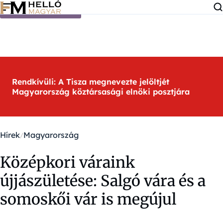
Ugrás a tartalomra
Rendkívüli: A Tisza megnevezte jelöltjét
Magyarország köztársasági elnöki posztjára
Hírek
Magyarország
Középkori váraink
újjászületése: Salgó vára és a
somoskői vár is megújul