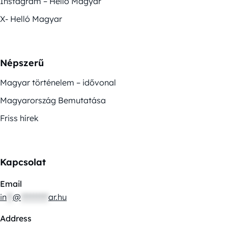
Instagram – Helló Magyar
X- Helló Magyar
Népszerű
Magyar történelem – idővonal
Magyarország Bemutatása
Friss hírek
Kapcsolat
Email
in
**
@
*********
ar.hu
Address