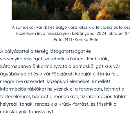
A somoskői vár (b) és Salgó vára látszik a felvidéki Sátoro
közelében lévő macskalyuki kőbányából 2024. október 24
Fotó: MTI/Komka Péter
A pályázattal a térség látogatottságát és
versenyképességét szeretnék erősíteni. Mint írták,
Sátorosbánya önkormányzata a Somoskői gótikus vár
ágyúbástyáját és a vár főbejárati kapuját újíttatja fel,
megőrizve az eredeti középkori elemeket. Emellett
információs táblákat helyeznek el a toronyban, hármat a
történelemről, hármat a mondákról, tíz információs táblát
helyreállítanak, rendezik a Krúdy-forrást, és frissítik a
macskalyuki tanösvényt.