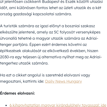
út jelentősen csökkenti Budapest és Eszék közötti utazási
időt, ami különösen fontos lehet az üzleti utazók és a két
ország gazdasági kapcsolatai számára.
A turisták számára az igazi előnyt a boszniai szakasz
elkészülte jelentené, amely az 5C folyosót versenyképes
útvonallá tehetné a magyar utazók számára az Adriai-
tenger partjára. Éppen ezért érdemes követni az
építkezések alakulását az elkövetkező években, hiszen
2030-ra egy teljesen új alternatíva nyílhat meg az Adriai-
tengerhez utazók számára.
Ha ezt a cikket angolul is szeretnéd elolvasni vagy
megosztani, kattints ide:
Daily News Hungary
Érdemes elolvasni:
6 kihagyhatatlan magyar kirándulóhely tavasszal: ide