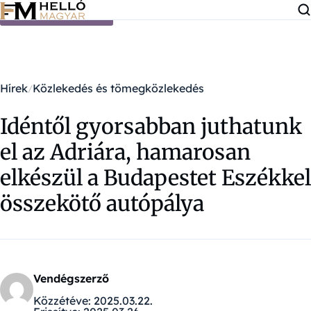
Ugrás a tartalomra
Hírek
Közlekedés és tömegközlekedés
Idéntől gyorsabban juthatunk
el az Adriára, hamarosan
elkészül a Budapestet Eszékkel
összekötő autópálya
Vendégszerző
Közzétéve:
2025.03.22.