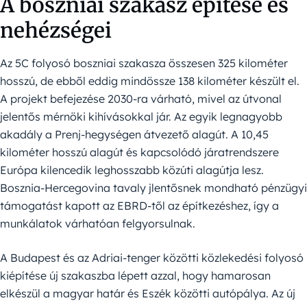
A boszniai szakasz építése és
nehézségei
Az 5C folyosó boszniai szakasza összesen 325 kilométer
hosszú, de ebből eddig mindössze 138 kilométer készült el.
A projekt befejezése 2030-ra várható, mivel az útvonal
jelentős mérnöki kihívásokkal jár. Az egyik legnagyobb
akadály a Prenj-hegységen átvezető alagút. A 10,45
kilométer hosszú alagút és kapcsolódó járatrendszere
Európa kilencedik leghosszabb közúti alagútja lesz.
Bosznia-Hercegovina tavaly jlentősnek mondható pénzügyi
támogatást kapott az EBRD-től az építkezéshez, így a
munkálatok várhatóan felgyorsulnak.
A Budapest és az Adriai-tenger közötti közlekedési folyosó
kiépítése új szakaszba lépett azzal, hogy hamarosan
elkészül a magyar határ és Eszék közötti autópálya. Az új