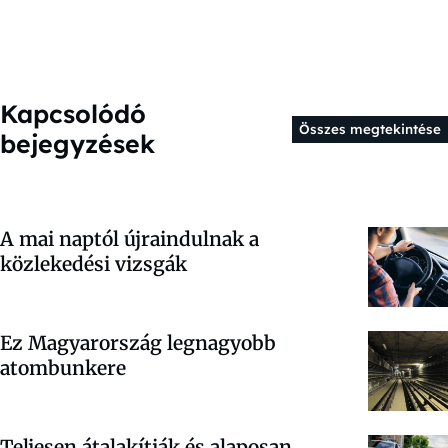
Kapcsolódó
Összes megtekintése
bejegyzések
A mai naptól újraindulnak a
közlekedési vizsgák
Ez Magyarország legnagyobb
atombunkere
Teljesen átalakítják és alaposan