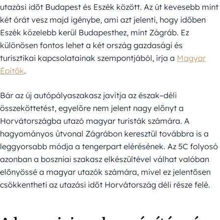
utazási időt Budapest és Eszék között. Az út kevesebb mint
két órát vesz majd igénybe, ami azt jelenti, hogy időben
Eszék közelebb kerül Budapesthez, mint Zágráb. Ez
különösen fontos lehet a két ország gazdasági és
turisztikai kapcsolatainak szempontjából, írja a
Magyar
Építők
.
Bár az új autópályaszakasz javítja az észak–déli
összeköttetést, egyelőre nem jelent nagy előnyt a
Horvátországba utazó magyar turisták számára. A
hagyományos útvonal Zágrábon keresztül továbbra is a
leggyorsabb módja a tengerpart elérésének. Az 5C folyosó
azonban a boszniai szakasz elkészültével válhat valóban
előnyössé a magyar utazók számára, mivel ez jelentősen
csökkentheti az utazási időt Horvátország déli része felé.