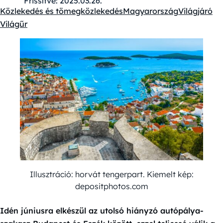
Frissítve:
2025.03.26.
Közlekedés és tömegközlekedés
Magyarország
Világjáró
Kategóriák:
Világűr
Illusztráció: horvát tengerpart. Kiemelt kép:
depositphotos.com
Idén júniusra elkészül az utolsó hiányzó autópálya-