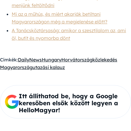
menjünk feltöltődni
Mi az a műhús, és miért akarják betiltani
Magyarországon még a megjelenése előtt?
A Tanácsköztársaság: amikor a szesztilalom az, ami
öl, butít és nyomorba dönt
Címkék:
DailyNewsHungary
Horvátország
közlekedés
Magyarország
utazási kalauz
Itt állíthatod be, hogy a Google
keresőben elsők között legyen a
HelloMagyar!