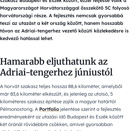
szakasz Budapest és Eszék között, ezzel teljessé válik a
Magyarországot Horvátországgal összekötő 5C folyosó
horvátországi része. A fejlesztés nemcsak gyorsabbá
teszi az utazást a két ország között, hanem hosszabb
távon az Adriai-tengerhez vezető közúti közlekedésre is
kedvező hatással lehet.
Hamarabb eljuthatunk az
Adriai-tengerhez júniustól
A horvát szakasz teljes hossza 88,6 kilométer, amelyből
már 83,6 kilométer elkészült, és jelenleg az utolsó, 5
kilométeres szakasz építése zajlik a magyar határtól
Pélmonostorig. A
Portfolio
jelentése szerint a fejlesztés
eredményeként az utazási idő Budapest és Eszék között
két óránál rövidebbre csökken, amivel gyorsabban