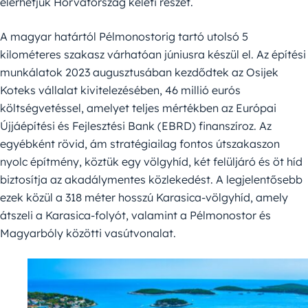
elérhetjük Horvátország keleti részét.
A magyar határtól Pélmonostorig tartó utolsó 5
kilométeres szakasz várhatóan júniusra készül el. Az építési
munkálatok 2023 augusztusában kezdődtek az Osijek
Koteks vállalat kivitelezésében, 46 millió eurós
költségvetéssel, amelyet teljes mértékben az Európai
Újjáépítési és Fejlesztési Bank (EBRD) finanszíroz. Az
egyébként rövid, ám stratégiailag fontos útszakaszon
nyolc építmény, köztük egy völgyhíd, két felüljáró és öt híd
biztosítja az akadálymentes közlekedést. A legjelentősebb
ezek közül a 318 méter hosszú Karasica-völgyhíd, amely
átszeli a Karasica-folyót, valamint a Pélmonostor és
Magyarbóly közötti vasútvonalat.