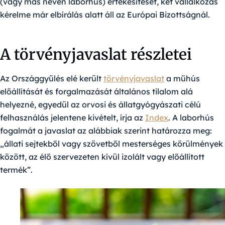
(vagy más néven laborhús) értékesítését, két vállalkozás
kérelme már elbírálás alatt áll az Európai Bizottságnál.
A törvényjavaslat részletei
Az Országgyűlés elé került
törvényjavaslat
a műhús
előállítását és forgalmazását általános tilalom alá
helyezné, egyedül az orvosi és állatgyógyászati célú
felhasználás jelentene kivételt, írja az
Index
. A laborhús
fogalmát a javaslat az alábbiak szerint határozza meg:
„állati sejtekből vagy szövetből mesterséges körülmények
között, az élő szervezeten kívül izolált vagy előállított
termék”.