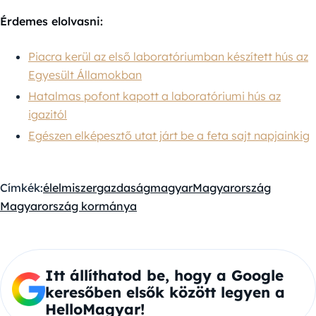
Érdemes elolvasni:
Piacra kerül az első laboratóriumban készített hús az
Egyesült Államokban
Hatalmas pofont kapott a laboratóriumi hús az
igazitól
Egészen elképesztő utat járt be a feta sajt napjainkig
Címkék:
élelmiszer
gazdaság
magyar
Magyarország
Magyarország kormánya
Itt állíthatod be, hogy a Google
keresőben elsők között legyen a
HelloMagyar!