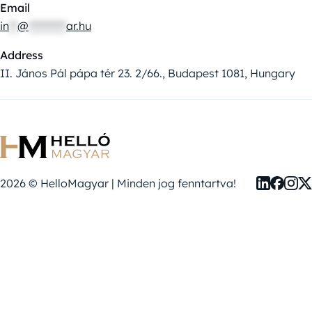
Email
in
**
@
*********
ar.hu
Address
II. János Pál pápa tér 23. 2/66., Budapest 1081, Hungary
2026 © HelloMagyar | Minden jog fenntartva!