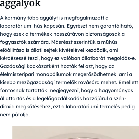
aggályok
A kormány több aggályt is megfogalmazott a
laboratóriumi hús kapcsán. Egyrészt nem garantálható,
hogy ezek a termékek hosszútávon biztonságosak a
fogyasztók számára. Másrészt szerintük a műhús
előállítása is állati sejtek kivételével kezdődik, ami
kérdésessé teszi, hogy ez valóban állatbarát megoldás-e.
Gazdasági kockázatként hozták fel azt, hogy az
élelmiszeripari monopóliumok megerősödhetnek, ami a
kisebb mezőgazdasági termelők rovására mehet. Emellett
fontosnak tartották megjegyezni, hogy a hagyományos
állattartás és a legelőgazdálkodás hozzájárul a szén-
dioxid megkötéséhez, ezt a laboratóriumi termelés pedig
nem pótolja.