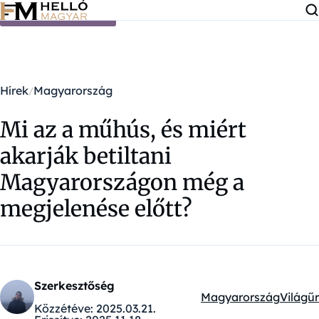
Ugrás a tartalomra
Hírek
Magyarország
Mi az a műhús, és miért
akarják betiltani
Magyarországon még a
megjelenése előtt?
Szerkesztőség
Magyarország
Világűr
Kategóriák:
Közzétéve:
2025.03.21.