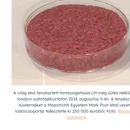
A világ első tenyésztett hamburgerhúsa (itt még sütés nélkü
londoni sajtótájékoztatón 2013. augusztus 5-én. A tenyész
hústerméket a Maastrichti Egyetem Mark Post által vezet
tudóscsoportja fejlesztette ki 250 000 euróból. Fotó:
Wikim
Commons