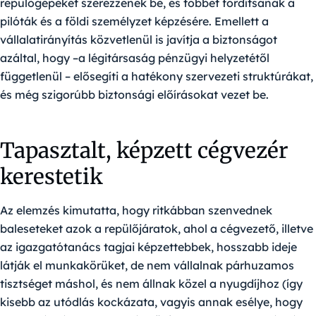
repülőgépeket szerezzenek be, és többet fordítsanak a
pilóták és a földi személyzet képzésére. Emellett a
vállalatirányítás közvetlenül is javítja a biztonságot
azáltal, hogy –a légitársaság pénzügyi helyzetétől
függetlenül – elősegíti a hatékony szervezeti struktúrákat,
és még szigorúbb biztonsági előírásokat vezet be.
Tapasztalt, képzett cégvezér
kerestetik
Az elemzés kimutatta, hogy ritkábban szenvednek
baleseteket azok a repülőjáratok, ahol a cégvezető, illetve
az igazgatótanács tagjai képzettebbek, hosszabb ideje
látják el munkakörüket, de nem vállalnak párhuzamos
tisztséget máshol, és nem állnak közel a nyugdíjhoz (így
kisebb az utódlás kockázata, vagyis annak esélye, hogy