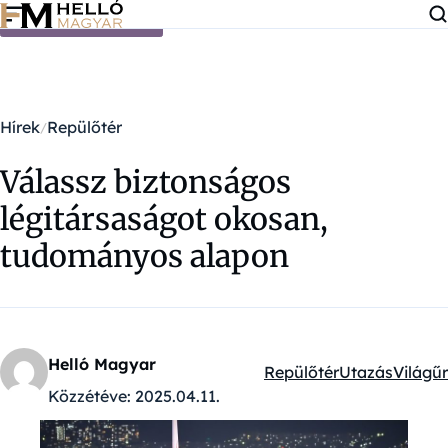
Ugrás a tartalomra
Hírek
Repülőtér
Válassz biztonságos
légitársaságot okosan,
tudományos alapon
Helló Magyar
Repülőtér
Utazás
Világűr
Kategóriák:
Közzétéve:
2025.04.11.