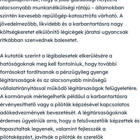
alacsonyabb munkanélküliségi rátájú – államokban
szintén kevesebb repülőgép-katasztrófa várható. A
jövedelmezőbb, likvidebb és a karbantartásra nagy
költségkeretet elkülönítő légicégek járatai ugyancsak
ritkábban szenvednek balesetet.
A kutatók szerint a légibalesetek elkerülésére a
hatóságoknak meg kell fontolniuk, hogy további
forrásokat fordítsanak a pénzügyileg gyenge
légitársaságok és az alacsonyabb minőségű
vállalatirányítással működő légitársaságok felügyeletére.
A kormányok mérlegelhetik például a karbantartásra
érvényesíthető vagy a pilóták képzésével kapcsolatos
adókedvezmények bevezetését. A légitársaságoknak
érdemes ügyelniük arra, hogy a felsővezetőik képzettek és
tapasztaltak legyenek, valamint fejlesszék a
pilótaképzést, javítsák a pilóták és szerelők