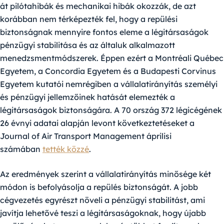
át pilótahibák és mechanikai hibák okozzák, de azt
korábban nem térképezték fel, hogy a repülési
biztonságnak mennyire fontos eleme a légitársaságok
pénzügyi stabilitása és az általuk alkalmazott
menedzsmentmódszerek. Éppen ezért a Montréali Québec
Egyetem, a Concordia Egyetem és a Budapesti Corvinus
Egyetem kutatói nemrégiben a vállalatirányítás személyi
és pénzügyi jellemzőinek hatását elemezték a
légitársaságok biztonságára. A 70 ország 372 légicégének
26 évnyi adatai alapján levont következtetéseket a
Journal of Air Transport Management áprilisi
számában
tették közzé
.
Az eredmények szerint a vállalatirányítás minősége két
módon is befolyásolja a repülés biztonságát. A jobb
cégvezetés egyrészt növeli a pénzügyi stabilitást, ami
javítja lehetővé teszi a légitársaságoknak, hogy újabb