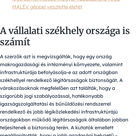
MALÉV géppel vesztette életét
A vállalati székhely országa is
számít
A szerzők azt is megvizsgálták, hogy egy ország
makrogazdasági és intézményi környezete, valamint
infrastruktúrája befolyásolja-e az adott országban
székhellyel rendelkező légitársaságok biztonságát. A
várakozásoknak megfelelően azt találták, hogy a
szigorúbb jogi szabályozással, hatékonyabb
igazságszolgáltatási és bűnüldözési rendszerrel
rendelkező és jobb légiközlekedési infrastruktúrájú
országokban működő légitársaságok általában jobban
teljesítenek a biztonság terén. A kutatók emellett
megállapították, hogy a jobb gazdasági helyzetű –