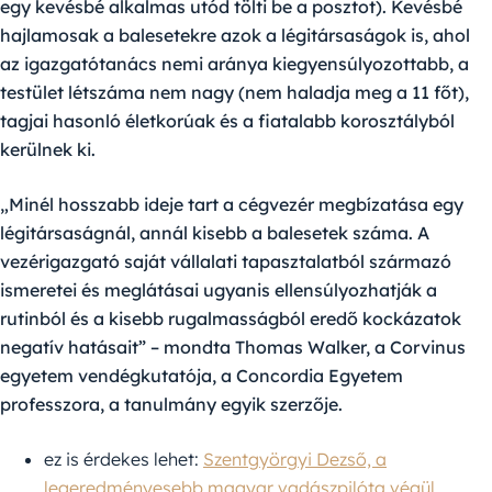
egy kevésbé alkalmas utód tölti be a posztot). Kevésbé
hajlamosak a balesetekre azok a légitársaságok is, ahol
az igazgatótanács nemi aránya kiegyensúlyozottabb, a
testület létszáma nem nagy (nem haladja meg a 11 főt),
tagjai hasonló életkorúak és a fiatalabb korosztályból
kerülnek ki.
„Minél hosszabb ideje tart a cégvezér megbízatása egy
légitársaságnál, annál kisebb a balesetek száma. A
vezérigazgató saját vállalati tapasztalatból származó
ismeretei és meglátásai ugyanis ellensúlyozhatják a
rutinból és a kisebb rugalmasságból eredő kockázatok
negatív hatásait” – mondta Thomas Walker, a Corvinus
egyetem vendégkutatója, a Concordia Egyetem
professzora, a tanulmány egyik szerzője.
ez is érdekes lehet:
Szentgyörgyi Dezső, a
legeredményesebb magyar vadászpilóta végül