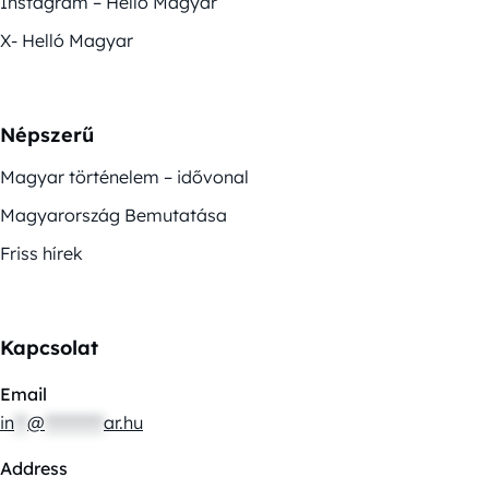
Instagram – Helló Magyar
X- Helló Magyar
Népszerű
Magyar történelem – idővonal
Magyarország Bemutatása
Friss hírek
Kapcsolat
Email
in
**
@
*********
ar.hu
Address