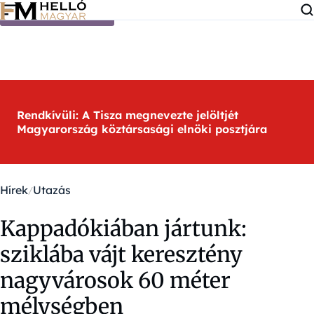
Ugrás a tartalomra
Rendkívüli: A Tisza megnevezte jelöltjét
Magyarország köztársasági elnöki posztjára
Hírek
Utazás
Kappadókiában jártunk:
sziklába vájt keresztény
nagyvárosok 60 méter
mélységben