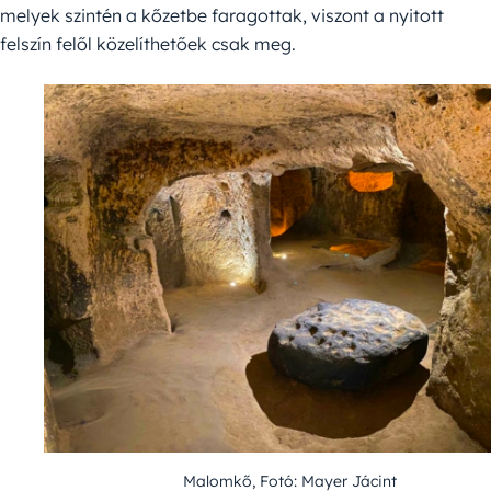
melyek szintén a kőzetbe faragottak, viszont a nyitott
felszín felől közelíthetőek csak meg.
Malomkő, Fotó: Mayer Jácint