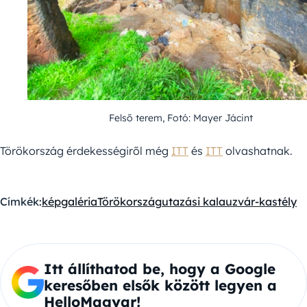
Felső terem, Fotó: Mayer Jácint
Törökország érdekességiről még
ITT
és
ITT
olvashatnak.
Címkék:
képgaléria
Törökország
utazási kalauz
vár-kastély
Itt állíthatod be, hogy a Google
keresőben elsők között legyen a
HelloMagyar!