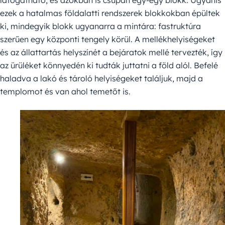
látogatható, és azokban is csupán egy-egy blokk. Ugyanis
ezek a hatalmas földalatti rendszerek blokkokban épültek
ki, mindegyik blokk ugyanarra a mintára: fastruktúra
szerűen egy központi tengely körül. A mellékhelyiségeket
és az állattartás helyszínét a bejáratok mellé tervezték, így
az ürüléket könnyedén ki tudták juttatni a föld alól. Befelé
haladva a lakó és tároló helyiségeket találjuk, majd a
templomot és van ahol temetőt is.