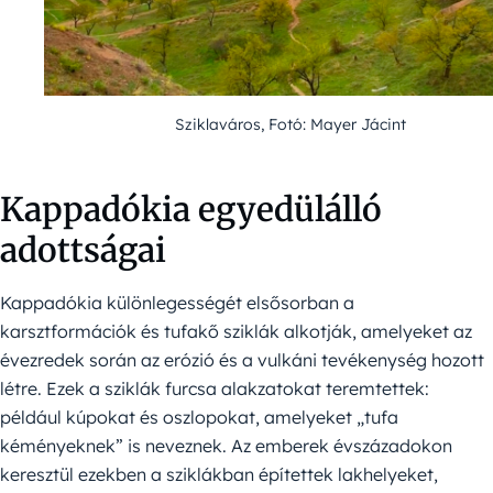
Sziklaváros, Fotó: Mayer Jácint
Kappadókia egyedülálló
adottságai
Kappadókia különlegességét elsősorban a
karsztformációk és tufakő sziklák alkotják, amelyeket az
évezredek során az erózió és a vulkáni tevékenység hozott
létre. Ezek a sziklák furcsa alakzatokat teremtettek:
például kúpokat és oszlopokat, amelyeket „tufa
kéményeknek” is neveznek. Az emberek évszázadokon
keresztül ezekben a sziklákban építettek lakhelyeket,