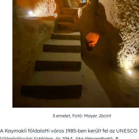
3 emelet, Fotó: Mayer Jácint
A Kaymakli földalatti város 1985-ben került fel az UNESCO
Világörökségi listájára, és 1964. óta látogatható. 8