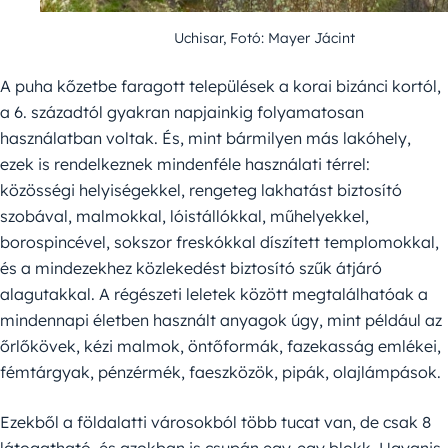
Uchisar, Fotó: Mayer Jácint
A puha kőzetbe faragott települések a korai bizánci kortól,
a 6. századtól gyakran napjainkig folyamatosan
használatban voltak. És, mint bármilyen más lakóhely,
ezek is rendelkeznek mindenféle használati térrel:
közösségi helyiségekkel, rengeteg lakhatást biztosító
szobával, malmokkal, lóistállókkal, műhelyekkel,
borospincével, sokszor freskókkal díszített templomokkal,
és a mindezekhez közlekedést biztosító szűk átjáró
alagutakkal. A régészeti leletek között megtalálhatóak a
mindennapi életben használt anyagok úgy, mint például az
őrlőkövek, kézi malmok, öntőformák, fazekasság emlékei,
fémtárgyak, pénzérmék, faeszközök, pipák, olajlámpások.
Ezekből a földalatti városokból több tucat van, de csak 8