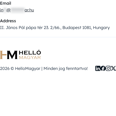
Email
in
**
@
*********
ar.hu
Address
II. János Pál pápa tér 23. 2/66., Budapest 1081, Hungary
2026 © HelloMagyar | Minden jog fenntartva!