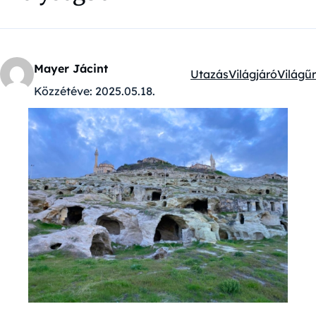
Mayer Jácint
Utazás
Világjáró
Világűr
Kategóriák:
Közzétéve:
2025.05.18.