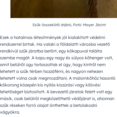
Szűk összekötő átjáró, Fotó: Mayer Jácint
Ezek a hatalmas létesítmények jól kialakított védelmi
rendszerrel bírtak. Ha valaki a földalatti városba vezető
rendkívül szűk járatba betört, egy kőkapuval találta
szembe magát. A kapu egy nagy és súlyos kőhenger volt,
amit belülről úgy torlaszoltak el úgy, hogy kintről nem
lehetett a szűk térben hozzáférni, és nagyon nehezen
lehetett volna csak megmozdítani. A malomkőhöz hasonló
kőkorong közepén kis nyílás kiszúrási vagy kilövési
lehetőséget biztosított. A bevezető járatok felett volt egy
másik, csak belülről megközelíthető védőjárat is, ahonnan
szűk réseken forró olajat önthettek a betolakodni
vágyókra.