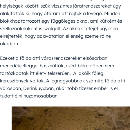
helyiségek közötti szűk vízszintes járatrendszereket úgy
alakították ki, hogy átáramlott rajtuk a levegő. Minden
blokkhoz tartozott egy függőleges akna, ami kútként és
szellőzőaknaként is szolgált. Az aknák tetejét ügyesen
elrejtették, hogy az avatatlan ellenség szeme rá ne
akadjon.
Ezeket a földalatti városrendszereket elsősorban
menedékjelleggel használták, ezért békeidőben nem
tartózkodtak itt életvitelszerűen. A lakóik főleg
keresztények voltak. A legnagyobbnak számító földalatti
városban, Derinkuyuban, akár több tízezer ember is el
tudott élni huzamosabban.