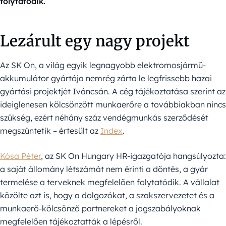
folytatódik.
Lezárult egy nagy projekt
Az SK On, a világ egyik legnagyobb elektromosjármű-
akkumulátor gyártója nemrég zárta le legfrissebb hazai
gyártási projektjét Iváncsán. A cég tájékoztatása szerint az
ideiglenesen kölcsönzött munkaerőre a továbbiakban nincs
szükség, ezért néhány száz vendégmunkás szerződését
megszüntetik – értesült az
Index
.
Kósa Péter
, az SK On Hungary HR-igazgatója hangsúlyozta:
a saját állomány létszámát nem érinti a döntés, a gyár
termelése a terveknek megfelelően folytatódik. A vállalat
közölte azt is, hogy a dolgozókat, a szakszervezetet és a
munkaerő-kölcsönző partnereket a jogszabályoknak
megfelelően tájékoztatták a lépésről.