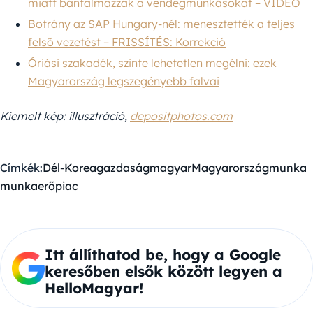
miatt bántalmazzák a vendégmunkásokat – VIDEÓ
Botrány az SAP Hungary-nél: menesztették a teljes
felső vezetést – FRISSÍTÉS: Korrekció
Óriási szakadék, szinte lehetetlen megélni: ezek
Magyarország legszegényebb falvai
Kiemelt kép: illusztráció,
depositphotos.com
Címkék:
Dél-Korea
gazdaság
magyar
Magyarország
munka
munkaerőpiac
Itt állíthatod be, hogy a Google
keresőben elsők között legyen a
HelloMagyar!