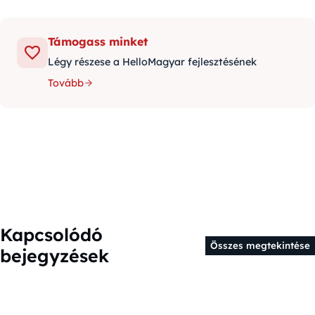
Támogass minket
Légy részese a HelloMagyar fejlesztésének
Tovább
Kapcsolódó
Összes megtekintése
bejegyzések