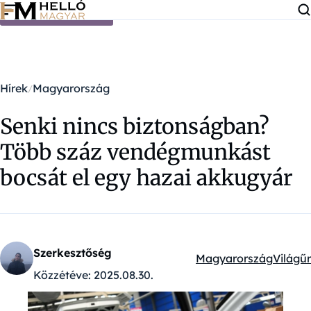
Ugrás a tartalomra
Hírek
Magyarország
Senki nincs biztonságban?
Több száz vendégmunkást
bocsát el egy hazai akkugyár
Szerkesztőség
Magyarország
Világűr
Kategóriák:
Közzétéve:
2025.08.30.