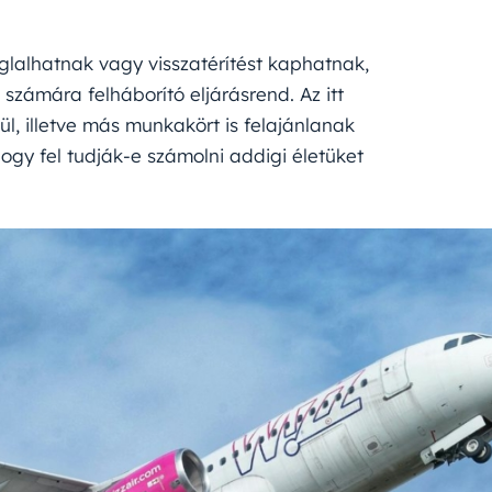
glalhatnak vagy visszatérítést kaphatnak,
zámára felháborító eljárásrend. Az itt
, illetve más munkakört is felajánlanak
ogy fel tudják-e számolni addigi életüket