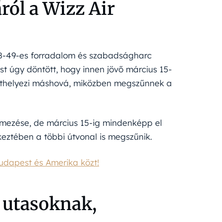
ról a Wizz Air
848-49-es forradalom és szabadságharc
t úgy döntött, hogy innen jövő március 15-
n áthelyezi máshová, miközben megszűnnek a
mezése, de március 15-ig mindenképp el
keztében a többi útvonal is megszűnik.
Budapest és Amerika közt!
z utasoknak,