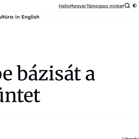
HelloMagyar
Támogass minket
ultúra
in English
e bázisát a
üntet