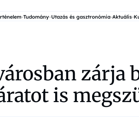
rténelem
Tudomány
Utazás és gasztronómia
Aktuális
K
árosban zárja b
járatot is megsz