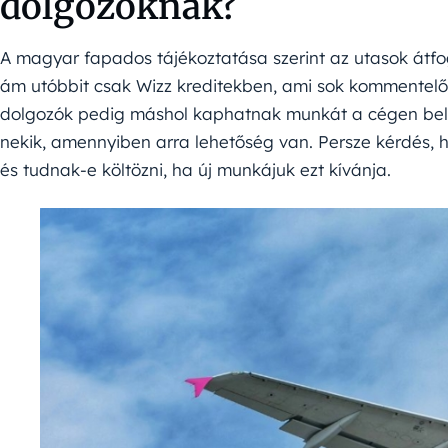
dolgozóknak?
A magyar fapados tájékoztatása szerint az utasok átfo
ám utóbbit csak Wizz kreditekben, ami sok kommentelő s
dolgozók pedig máshol kaphatnak munkát a cégen belül
nekik, amennyiben arra lehetőség van. Persze kérdés, h
és tudnak-e költözni, ha új munkájuk ezt kívánja.