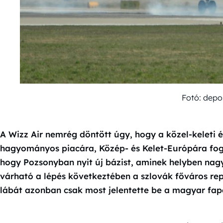
Fotó: depo
A Wizz Air nemrég döntött úgy, hogy a közel-keleti é
hagyományos piacára, Közép- és Kelet-Európára fog ko
hogy Pozsonyban nyit új bázist, aminek helyben nagy
várható a lépés következtében a szlovák főváros re
lábát azonban csak most jelentette be a magyar fapa