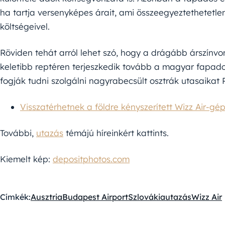
ha tartja versenyképes árait, ami összeegyeztethetetle
költségeivel.
Röviden tehát arról lehet szó, hogy a drágább árszínvon
keletibb reptéren terjeszkedik tovább a magyar fapados
fogják tudni szolgálni nagyrabecsült osztrák utasaikat P
Visszatérhetnek a földre kényszerített Wizz Air-gé
További,
utazás
témájú híreinkért kattints.
Kiemelt kép:
depositphotos.com
Címkék:
Ausztria
Budapest Airport
Szlovákia
utazás
Wizz Air