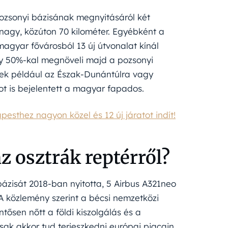
pozsonyi bázisának megnyitásáról két
nagy, közúton 70 kilométer. Egyébként a
agyar fővárosból 13 új útvonalat kínál
gy 50%-kal megnöveli majd a pozsonyi
nek például az Észak-Dunántúlra vagy
ot is bejelentett a magyar fapados.
apesthez nagyon közel és 12 új járatot indít!
az osztrák reptérről?
bázisát 2018-ban nyitotta, 5 Airbus A321neo
A közlemény szerint a bécsi nemzetközi
tősen nőtt a földi kiszolgálás és a
ak akkor tud terjeszkedni európai piacain,