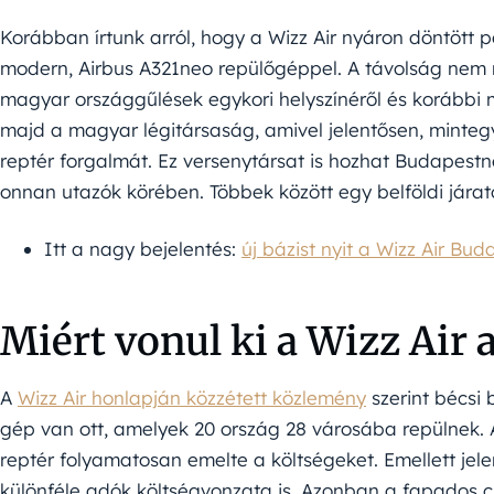
Korábban írtunk arról, hogy a Wizz Air nyáron döntött 
modern, Airbus A321neo repülőgéppel. A távolság nem 
magyar országgűlések egykori helyszínéről és korábbi m
majd a magyar légitársaság, amivel jelentősen, minte
reptér forgalmát. Ez versenytársat is hozhat Budapest
onnan utazók körében. Többek között egy belföldi járat
Itt a nagy bejelentés:
új bázist nyit a Wizz Air Bud
Miért vonul ki a Wizz Air 
A
Wizz Air honlapján közzétett közlemény
szerint bécsi 
gép van ott, amelyek 20 ország 28 városába repülnek. 
reptér folyamatosan emelte a költségeket. Emellett jelen
különféle adók költségvonzata is. Azonban a fapados cs