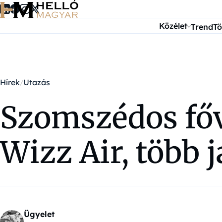
Ugrás a tartalomra
Közélet
Trend
Tö
Hírek
Utazás
Szomszédos főv
Wizz Air, több 
Ügyelet