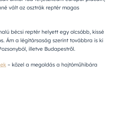
nné vált az osztrák reptér magas
alú bécsi reptér helyett egy olcsóbb, kissé
. Ám a légitársaság szerint továbbra is ki
ozsonyból, illetve Budapestről.
pek
– közel a megoldás a hajtóműhibára