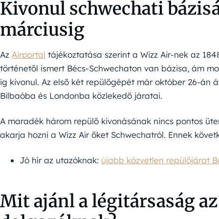
Kivonul schwechati bázisá
márciusig
Az
Airportal
tájékoztatása szerint a Wizz Air-nek az 1
történetől ismert Bécs-Schwechaton van bázisa, ám mos
ig kivonul. Az első két repülőgépét már október 26-á
Bilbaóba és Londonba közlekedő járatai.
A maradék három repülő kivonásának nincs pontos üte
akarja hozni a Wizz Air őket Schwechatról. Ennek követ
Jó hír az utazóknak:
újabb közvetlen repülőjárat 
Mit ajánl a légitársaság a