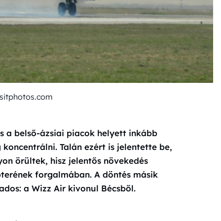
sitphotos.com
s a belső-ázsiai piacok helyett inkább
ncentrálni. Talán ezért is jelentette be,
on örültek, hisz jelentős növekedés
pterének forgalmában. A döntés másik
dos: a Wizz Air kivonul Bécsből.