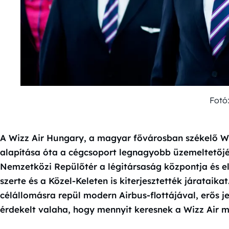
Fotó:
A Wizz Air Hungary, a magyar fővárosban székelő Wi
alapítása óta a cégcsoport legnagyobb üzemeltetőjév
Nemzetközi Repülőtér a légitársaság központja és e
szerte és a Közel-Keleten is kiterjesztették járataika
célállomásra repül modern Airbus-flottájával, erős j
érdekelt valaha, hogy mennyit keresnek a Wizz Air mu