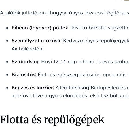
A pilóták juttatásai a hagyományos, low-cost légitársa
Pihenő (layover) pótlék:
Távol a bázistól végzett 
Személyzet utazása:
Kedvezményes repülőjegyek 
Air hálózatán.
Szabadság:
Havi 12–14 nap pihenő és éves szabadsá
Biztosítás:
Élet- és egészségbiztosítás, opcionális 
Képzés és karrier:
A légitársaság Budapesten és m
lehetővé téve a gyors előrelépést első tisztből kap
Flotta és repülőgépek