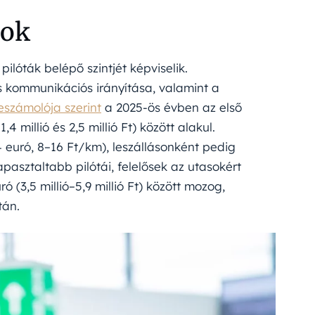
sok
 pilóták belépő szintjét képviselik.
s kommunikációs irányítása, valamint a
eszámolója szerint
a 2025-ös évben az első
4 millió és 2,5 millió Ft) között alakul.
4 euró, 8–16 Ft/km), leszállásonként pedig
apasztaltabb pilótái, felelősek az utasokért
 (3,5 millió–5,9 millió Ft) között mozog,
tán.