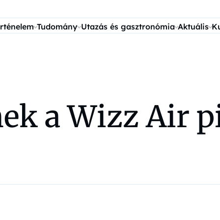
rténelem
Tudomány
Utazás és gasztronómia
Aktuális
K
k a Wizz Air pi