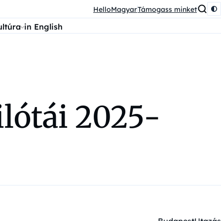
HelloMagyar
Támogass minket
ultúra
in English
lótái 2025-