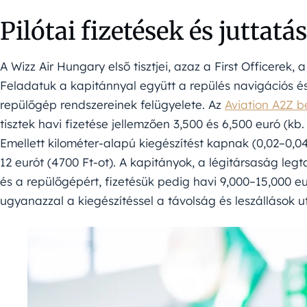
Pilótai fizetések és juttatá
A Wizz Air Hungary első tisztjei, azaz a First Officerek, a
Feladatuk a kapitánnyal együtt a repülés navigációs é
repülőgép rendszereinek felügyelete. Az
Aviation A2Z b
tisztek havi fizetése jellemzően 3,500 és 6,500 euró (kb. 1,
Emellett kilométer-alapú kiegészítést kapnak (0,02–0,0
12 eurót (4700 Ft-ot). A kapitányok, a légitársaság legt
és a repülőgépért, fizetésük pedig havi 9,000–15,000 euró
ugyanazzal a kiegészítéssel a távolság és leszállások u