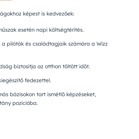
ságokhoz képest is kedvezőek:
műszak esetén napi költségtérítés.
a pilóták és családtagjaik számára a Wizz
g biztosítja az otthon töltött időt.
kiegészítő fedezettel.
ás bázisokon tart ismétlő képzéseket,
itány pozícióba.