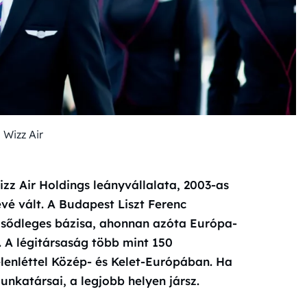
 Wizz Air
zz Air Holdings leányvállalata, 2003-as
é vált. A Budapest Liszt Ferenc
lsődleges bázisa, ahonnan azóta Európa-
t. A légitársaság több mint 150
elenléttel Közép- és Kelet-Európában. Ha
nkatársai, a legjobb helyen jársz.