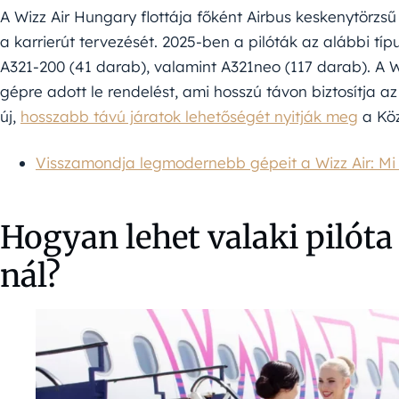
A Wizz Air Hungary flottája főként Airbus keskenytörzsű
a karrierút tervezését. 2025-ben a pilóták az alábbi tí
A321-200 (41 darab), valamint A321neo (117 darab). A 
gépre adott le rendelést, ami hosszú távon biztosítja a
új,
hosszabb távú járatok lehetőségét nyitják meg
a Köz
Visszamondja legmodernebb gépeit a Wizz Air: Mi
Hogyan lehet valaki pilót
nál?