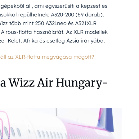
 gépekből áll, ami egyszerűsíti a képzést és
pusokkal repülhetnek: A320-200 (69 darab),
Wizz több mint 250 A321neo és A321XLR
z Airbus-flotta használatát. Az XLR modellek
el-Kelet, Afrika és esetleg Ázsia irányába.
 áll az XLR-flotta megvágása mögött?
a a Wizz Air Hungary-