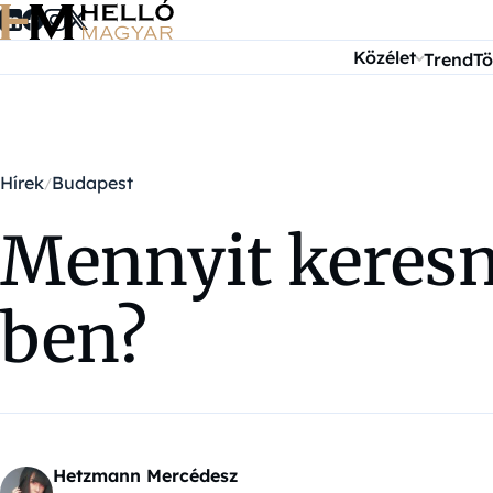
Ugrás a tartalomra
Közélet
Trend
Tö
Hírek
Budapest
Mennyit keresne
ben?
Hetzmann Mercédesz