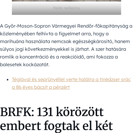
Fotó: police.hu
A Győr-Moson-Sopron Vármegyei Rendőr-főkapitányság a
közleményében felhívta a figyelmet arra, hogy a
marihuána használata nemcsak egészségkárosító, hanem
súlyos jogi következményekkel is járhat. A szer hatására
romlik a koncentráció és a reakcióidő, ami fokozza a
balesetek kockázatát.
Téglával és seprűnyéllel verte halálra a tinédzser srác
a 86 éves bácsit a pénzért
BRFK: 131 körözött
embert fogtak el két