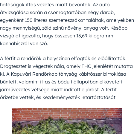
hatóságok ittas vezetés miatt bevonták. Az autó
átvizsgálása során a csomagtartóban négy darab,
egyenként 150 literes szemeteszsákot találtak, amelyekben
nagy mennyiségű, zöld színű növényi anyag volt. Későbbi
vizsgálat igazolta, hogy összesen 13,69 kilogramm
kannabiszról van szó.
A férfit a rendőrök a helyszínen elfogták és előállították.
Drogtesztet is végeztek nála, amely THC jelenlétét mutatta
ki. A Kapuvári Rendőrkapitányság kábítószer birtoklása
bűntett, valamint ittas és bódult állapotban elkövetett
járművezetés vétsége miatt indított eljárást. A férfit
őrizetbe vették, és kezdeményezték letartóztatását.