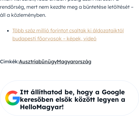
rendőrség, mert nem kezdte meg a büntetése letöltését –
áll a közleményben.
Több száz millió forintot csaltak ki áldozataiktól
budapesti főorvosok – képek, videó
Címkék:
Ausztria
bűnügy
Magyarország
Itt állíthatod be, hogy a Google
keresőben elsők között legyen a
HelloMagyar!