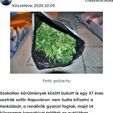
Kategóriák:
Közzétéve:
2025.10.09.
Fotó: police.hu
Szokatlan körülmények között bukott le egy 37 éves
osztrák sofőr Kapuváron: nem tudta kifizetni a
tankolását, a rendőrök gyanút fogtak, majd 14
kilogramm kannabiszt találtak az autójában.