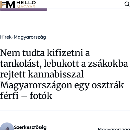
Ugrás a tartalomra
Hírek
Magyarország
Nem tudta kifizetni a
tankolást, lebukott a zsákokba
rejtett kannabisszal
Magyarországon egy osztrák
férfi – fotók
Szerkesztőség
Magyarország