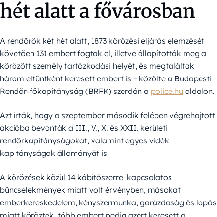
hét alatt a fővárosban
A rendőrök két hét alatt, 1873 körözési eljárás elemzését
követően 131 embert fogtak el, illetve állapították meg a
körözött személy tartózkodási helyét, és megtaláltak
három eltűntként keresett embert is – közölte a Budapesti
Rendőr-főkapitányság (BRFK) szerdán a
police.hu
oldalon.
Azt írták, hogy a szeptember második felében végrehajtott
akcióba bevonták a III., V., X. és XXII. kerületi
rendőrkapitányságokat, valamint egyes vidéki
kapitányságok állományát is.
A körözések közül 14 kábítószerrel kapcsolatos
bűncselekmények miatt volt érvényben, másokat
emberkereskedelem, kényszermunka, garázdaság és lopás
miatt köröztek, több embert pedig azért keresett a