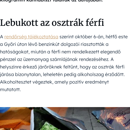
Lebukott az osztrák férfi
A
rendőrség tájékoztatása
szerint október 6-án, hétfő este
a Győri úton lévő benzinkút dolgozói riasztották a
hatóságokat, miután a férfi nem rendelkezett elegendő
pénzzel az üzemanyag számlájának rendezéséhez. A
helyszínre érkező járőröknek feltűnt, hogy az osztrák férfi
járása bizonytalan, leheletén pedig alkoholszag érződött.
Alkoholtesztet végeztek, amely pozitív eredményt
mutatott.