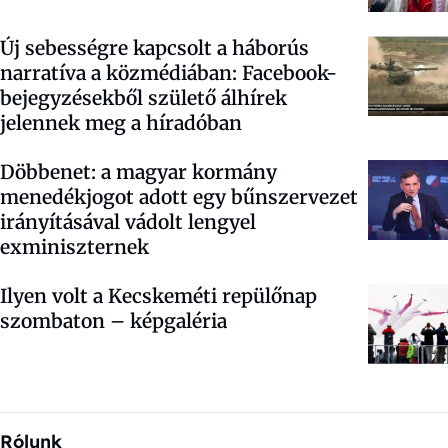
Új sebességre kapcsolt a háborús
narratíva a közmédiában: Facebook-
bejegyzésekből születő álhírek
jelennek meg a híradóban
Döbbenet: a magyar kormány
menedékjogot adott egy bűnszervezet
irányításával vádolt lengyel
exminiszternek
Ilyen volt a Kecskeméti repülőnap
szombaton – képgaléria
Rólunk