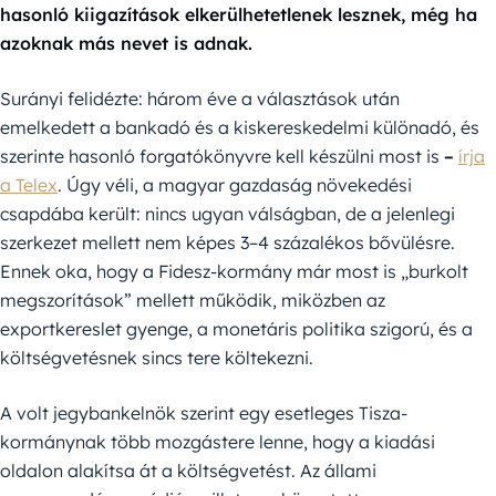
hasonló kiigazítások elkerülhetetlenek lesznek, még ha
azoknak más nevet is adnak.
Surányi felidézte: három éve a választások után
emelkedett a bankadó és a kiskereskedelmi különadó, és
szerinte hasonló forgatókönyvre kell készülni most is
–
írja
a Telex
. Úgy véli, a magyar gazdaság növekedési
csapdába került: nincs ugyan válságban, de a jelenlegi
szerkezet mellett nem képes 3–4 százalékos bővülésre.
Ennek oka, hogy a Fidesz-kormány már most is „burkolt
megszorítások” mellett működik, miközben az
exportkereslet gyenge, a monetáris politika szigorú, és a
költségvetésnek sincs tere költekezni.
A volt jegybankelnök szerint egy esetleges Tisza-
kormánynak több mozgástere lenne, hogy a kiadási
oldalon alakítsa át a költségvetést. Az állami