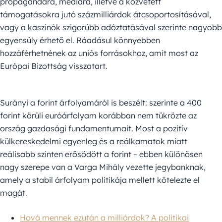
propagandára, médiára, illetve a közvetett
támogatásokra jutó százmilliárdok átcsoportosításával,
vagy a kaszinók szigorúbb adóztatásával szerinte nagyobb
egyensúly érhető el. Ráadásul könnyebben
hozzáférhetnének az uniós forrásokhoz, amit most az
Európai Bizottság visszatart.
Surányi a forint árfolyamáról is beszélt: szerinte a 400
forint körüli euróárfolyam korábban nem tükrözte az
ország gazdasági fundamentumait. Most a pozitív
külkereskedelmi egyenleg és a reálkamatok miatt
reálisabb szinten erősödött a forint – ebben különösen
nagy szerepe van a Varga Mihály vezette jegybanknak,
amely a stabil árfolyam politikája mellett kötelezte el
magát.
Hová mennek ezután a milliárdok? A politikai