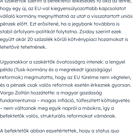
A szakértők szerint a befektetői lelkesedés fő oka az lenne,
hogy egy új, az EU-val kiegyensúlyozottabb kapcsolatot
vállaló kormány megnyithatná az utat a visszatartott uniós
pénzek előtt. Ezt erősítené, ha a jegybank továbbra is
stabil árfolyam-politikát folytatna. Zsiday szerint ezek
együtt akár 20 százalék körüli kötvénypiaci hozamokat is
lehetővé tehetnének.
Ugyanakkor a szakértők óvatosságra intenek: a lengyel
példa (Tusk-kormány és a megrekedt igazságügyi
reformok) megmutatta, hogy az EU türelme nem végtelen,
és a pénzek csak valós reformok esetén érkeznek gyorsan.
Varga Zoltán hozzátette: a magyar gazdaság
fundamentumai – magas infláció, túlfeszített költségvetés
– nem változnak meg egyik napról a másikra, így a
befektetők valós, strukturális reformokat várnának.
A befektetők abban egyetértettek, hogy a status quo