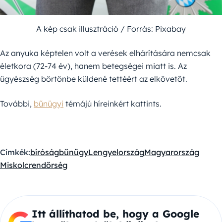
A kép csak illusztráció / Forrás: Pixabay
Az anyuka képtelen volt a verések elhárítására nemcsak
életkora (72-74 év), hanem betegségei miatt is. Az
ügyészség börtönbe küldené tettéért az elkövetőt.
További,
bűnügyi
témájú híreinkért kattints.
Címkék:
bíróság
bűnügy
Lengyelország
Magyarország
Miskolc
rendőrség
Itt állíthatod be, hogy a Google