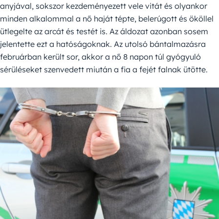
anyjával, sokszor kezdeményezett vele vitát és olyankor
minden alkalommal a nő haját tépte, belerúgott és ököllel
ütlegelte az arcát és testét is. Az áldozat azonban sosem
jelentette ezt a hatóságoknak. Az utolsó bántalmazásra
februárban került sor, akkor a nő 8 napon túl gyógyuló
sérüléseket szenvedett miután a fia a fejét falnak ütötte.