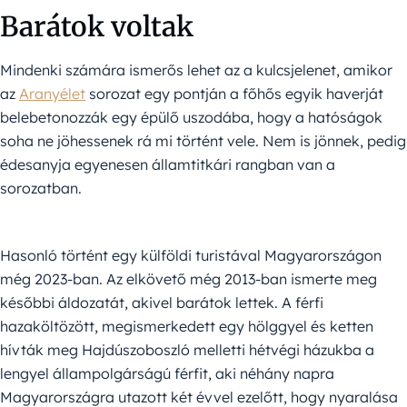
Barátok voltak
Mindenki számára ismerős lehet az a kulcsjelenet, amikor
az
Aranyélet
sorozat egy pontján a főhős egyik haverját
belebetonozzák egy épülő uszodába, hogy a hatóságok
soha ne jöhessenek rá mi történt vele. Nem is jönnek, pedig
édesanyja egyenesen államtitkári rangban van a
sorozatban.
Hasonló történt egy külföldi turistával Magyarországon
még 2023-ban. Az elkövető még 2013-ban ismerte meg
későbbi áldozatát, akivel barátok lettek. A férfi
hazaköltözött, megismerkedett egy hölggyel és ketten
hívták meg Hajdúszoboszló melletti hétvégi házukba a
lengyel állampolgárságú férfit, aki néhány napra
Magyarországra utazott két évvel ezelőtt, hogy nyaralása