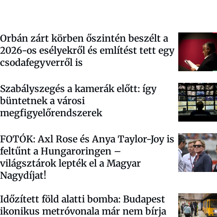
Orbán zárt körben őszintén beszélt a
2026-os esélyekről és említést tett egy
csodafegyverről is
Szabályszegés a kamerák előtt: így
büntetnek a városi
megfigyelőrendszerek
FOTÓK: Axl Rose és Anya Taylor-Joy is
feltűnt a Hungaroringen –
világsztárok lepték el a Magyar
Nagydíjat!
Időzített föld alatti bomba: Budapest
ikonikus metróvonala már nem bírja