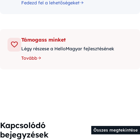
Fedezd fel a lehetőségeket
Támogass minket
Légy részese a HelloMagyar fejlesztésének
Tovább
Kapcsolódó
Összes megtekintése
bejegyzések