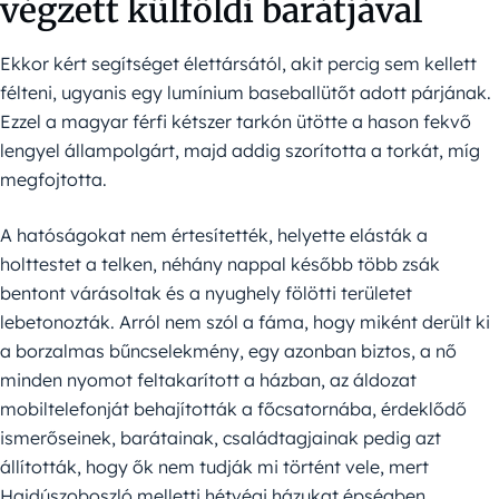
végzett külföldi barátjával
Ekkor kért segítséget élettársától, akit percig sem kellett
félteni, ugyanis egy lumínium baseballütőt adott párjának.
Ezzel a magyar férfi kétszer tarkón ütötte a hason fekvő
lengyel állampolgárt, majd addig szorította a torkát, míg
megfojtotta.
A hatóságokat nem értesítették, helyette elásták a
holttestet a telken, néhány nappal később több zsák
bentont várásoltak és a nyughely fölötti területet
lebetonozták. Arról nem szól a fáma, hogy miként derült ki
a borzalmas bűncselekmény, egy azonban biztos, a nő
minden nyomot feltakarított a házban, az áldozat
mobiltelefonját behajították a főcsatornába, érdeklődő
ismerőseinek, barátainak, családtagjainak pedig azt
állították, hogy ők nem tudják mi történt vele, mert
Hajdúszoboszló melletti hétvégi házukat épségben