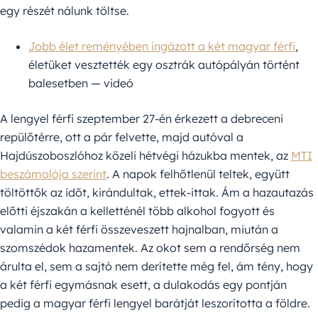
egy részét nálunk töltse.
Jobb élet reményében ingázott a két magyar férfi
,
életüket vesztették egy osztrák autópályán történt
balesetben — videó
A lengyel férfi szeptember 27-én érkezett a debreceni
repülőtérre, ott a pár felvette, majd autóval a
Hajdúszoboszlóhoz közeli hétvégi házukba mentek, az
MTI
beszámolója szerint
. A napok felhőtlenül teltek, együtt
töltöttők az időt, kirándultak, ettek-ittak. Ám a hazautazás
előtti éjszakán a kelletténél több alkohol fogyott és
valamin a két férfi összeveszett hajnalban, miután a
szomszédok hazamentek. Az okot sem a rendőrség nem
árulta el, sem a sajtó nem derítette még fel, ám tény, hogy
a két férfi egymásnak esett, a dulakodás egy pontján
pedig a magyar férfi lengyel barátját leszorította a földre.