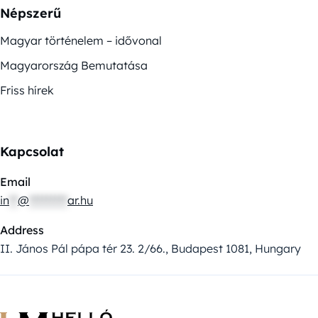
Népszerű
Magyar történelem – idővonal
Magyarország Bemutatása
Friss hírek
Kapcsolat
Email
in
**
@
*********
ar.hu
Address
II. János Pál pápa tér 23. 2/66., Budapest 1081, Hungary