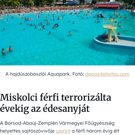
A hajdúszoboszlói Aquapark. Fotó:
depositphotos.com
Miskolci férfi terrorizálta
évekig az édesanyját
A Borsod-Abaúj-Zemplén Vármegyei Főügyészség
helyettes sajtószóvivője
szerint
a férfi három évig élt