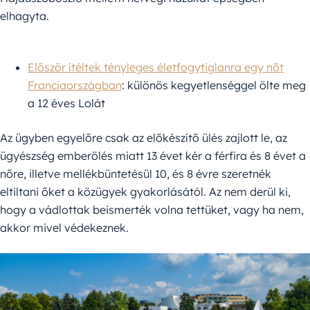
elhagyta.
Először ítéltek tényleges életfogytiglanra egy nőt
Franciaországban
: különös kegyetlenséggel ölte meg
a 12 éves Lolát
Az ügyben egyelőre csak az előkészítő ülés zajlott le, az
ügyészség emberölés miatt 13 évet kér a férfira és 8 évet a
nőre, illetve mellékbüntetésül 10, és 8 évre szeretnék
eltiltani őket a közügyek gyakorlásától. Az nem derül ki,
hogy a vádlottak beismerték volna tettüket, vagy ha nem,
akkor mivel védekeznek.