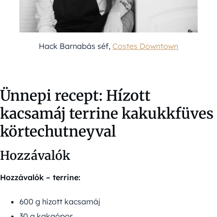
Hack Barnabás séf,
Costes Downtown
Ünnepi recept: Hízott
kacsamáj terrine kakukkfüves
körtechutneyval
Hozzávalók
Hozzávalók – terrine:
600 g hízott kacsamáj
30 g kakaópor