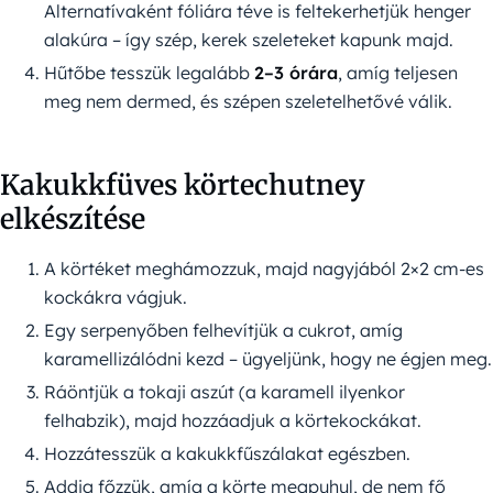
Alternatívaként fóliára téve is feltekerhetjük henger
alakúra – így szép, kerek szeleteket kapunk majd.
Hűtőbe tesszük legalább
2–3 órára
, amíg teljesen
meg nem dermed, és szépen szeletelhetővé válik.
Kakukkfüves körtechutney
elkészítése
A körtéket meghámozzuk, majd nagyjából 2×2 cm-es
kockákra vágjuk.
Egy serpenyőben felhevítjük a cukrot, amíg
karamellizálódni kezd – ügyeljünk, hogy ne égjen meg.
Ráöntjük a tokaji aszút (a karamell ilyenkor
felhabzik), majd hozzáadjuk a körtekockákat.
Hozzátesszük a kakukkfűszálakat egészben.
Addig főzzük, amíg a körte megpuhul, de nem fő