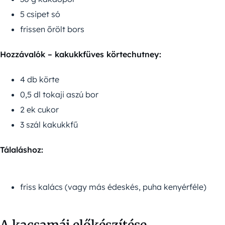
5 csipet só
frissen őrölt bors
Hozzávalók – kakukkfüves körtechutney:
4 db körte
0,5 dl tokaji aszú bor
2 ek cukor
3 szál kakukkfű
Tálaláshoz:
friss kalács (vagy más édeskés, puha kenyérféle)
A kacsamáj előkészítése