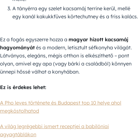
A tányérra egy szelet kacsamáj terrine kerül, mellé
egy kanál kakukkfüves körtechutney és a friss kalács.
Ez a fogás egyszerre hozza a
magyar hízott kacsamáj
hagyományát
és a modern, letisztult séfkonyha világát.
Látványos, elegáns, mégis otthon is elkészíthető – pont
olyan, amivel egy apa (vagy bárki a családból) könnyen
ünnepi hőssé válhat a konyhában.
Ez is érdekes lehet:
A Pho leves története és Budapest top 10 helye ahol
megkóstolhatod
A világ legrégebbi ismert receptjei a babilóniai
agyagtáblákon