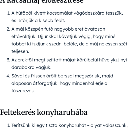
A hűtőből kivett kacsamájat vágódeszkára tesszük,
és letörjük a kisebb felét.
A máj közepén futó nagyobb eret óvatosan
eltávolítjuk. Ujjunkkal követjük végig, hogy minél
többet ki tudjunk szedni belőle, de a máj ne essen szét
teljesen.
Az erektől megtisztított májat körülbelül hüvelykujjnyi
darabokra vágjuk.
Sóval és frissen őrölt borssal megszórjuk, majd
alaposan átforgatjuk, hogy mindenhol érje a
fűszerezés.
Feltekerés konyharuhába
Terítsünk ki egy tiszta konyharuhát – olyat válasszunk,