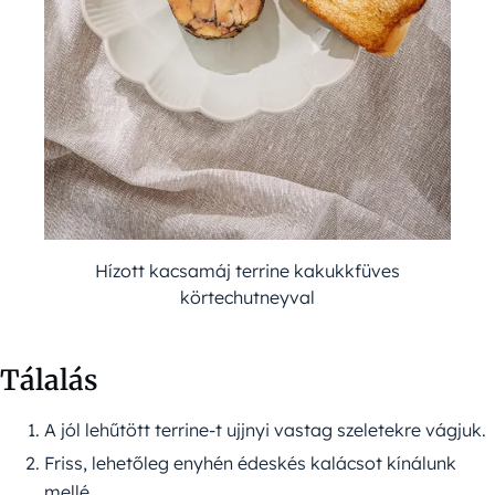
Hízott kacsamáj terrine kakukkfüves
körtechutneyval
Tálalás
A jól lehűtött terrine-t ujjnyi vastag szeletekre vágjuk.
Friss, lehetőleg enyhén édeskés kalácsot kínálunk
mellé.