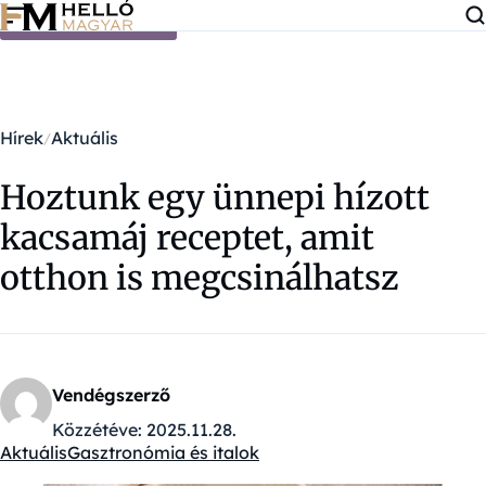
Ugrás a tartalomra
Hírek
Aktuális
Hoztunk egy ünnepi hízott
kacsamáj receptet, amit
otthon is megcsinálhatsz
Vendégszerző
Közzétéve:
2025.11.28.
Aktuális
Gasztronómia és italok
Kategóriák: