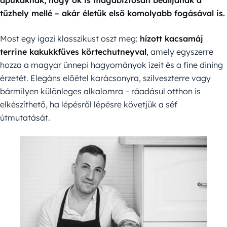
apukáknak, hogy ők is magabiztosan beálljanak a
tűzhely mellé – akár életük első komolyabb fogásával is.
Most egy igazi klasszikust oszt meg:
hízott kacsamáj
terrine kakukkfüves körtechutneyval
, amely egyszerre
hozza a magyar ünnepi hagyományok ízeit és a fine dining
érzetét. Elegáns előétel karácsonyra, szilveszterre vagy
bármilyen különleges alkalomra – ráadásul otthon is
elkészíthető, ha lépésről lépésre követjük a séf
útmutatását.