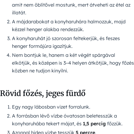
amit nem öblítővel mostunk, mert átveheti az étel az
illatát.
A májdarabokat a konyharuhára halmozzuk, majd
kézzel henger alakba rendezzük.
A konyharuhát jó szorosan feltekerjük, és feszes
henger formájúra igazítjuk.
Nem bontjuk le, hanem a két végét spárgával
elkötjük, és középen is 3–4 helyen átkötjük, hogy főzés
közben ne tudjon kinyílni.
Rövid főzés, jeges fürdő
Egy nagy lábosban vizet forralunk.
A forrásban lévő vízbe óvatosan beletesszük a
konyharuhába tekert májat, és
1,5 percig
főzzük.
Azonnal hideg vízbe tesszük
5 percre
.