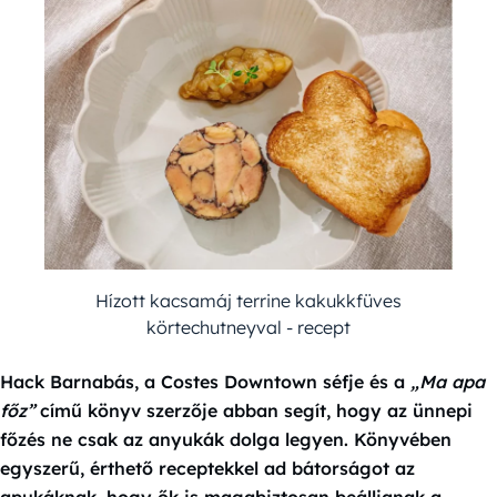
Hízott kacsamáj terrine kakukkfüves
körtechutneyval - recept
Hack Barnabás, a Costes Downtown séfje és a
„Ma apa
főz”
című könyv szerzője abban segít, hogy az ünnepi
főzés ne csak az anyukák dolga legyen. Könyvében
egyszerű, érthető receptekkel ad bátorságot az