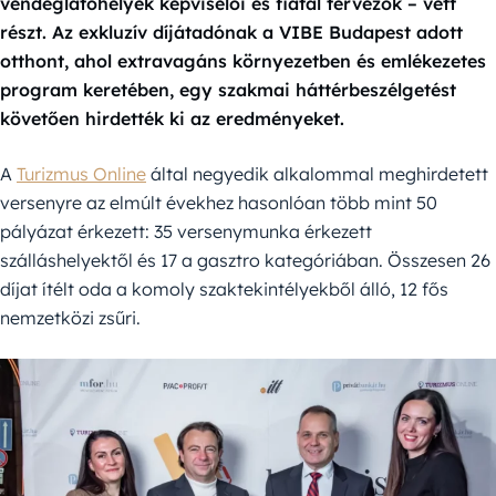
vendéglátóhelyek képviselői és fiatal tervezők – vett
részt. Az exkluzív díjátadónak a VIBE Budapest adott
otthont, ahol extravagáns környezetben és emlékezetes
program keretében, egy szakmai háttérbeszélgetést
követően hirdették ki az eredményeket.
A
Turizmus Online
által negyedik alkalommal meghirdetett
versenyre az elmúlt évekhez hasonlóan több mint 50
pályázat érkezett: 35 versenymunka érkezett
szálláshelyektől és 17 a gasztro kategóriában. Összesen 26
díjat ítélt oda a komoly szaktekintélyekből álló, 12 fős
nemzetközi zsűri.