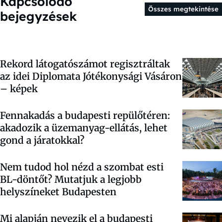
Kapcsolódó
Összes megtekintése
bejegyzések
Rekord látogatószámot regisztráltak
az idei Diplomata Jótékonysági Vásáron
– képek
Fennakadás a budapesti repülőtéren:
akadozik a üzemanyag-ellátás, lehet
gond a járatokkal?
Nem tudod hol nézd a szombat esti
BL-döntőt? Mutatjuk a legjobb
helyszíneket Budapesten
Mi alapján nevezik el a budapesti