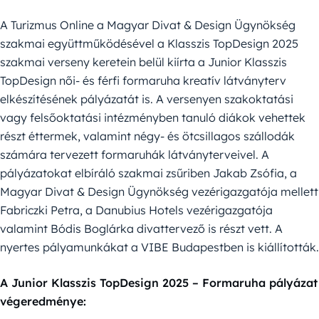
A Turizmus Online a Magyar Divat & Design Ügynökség
szakmai együttműködésével a Klasszis TopDesign 2025
szakmai verseny keretein belül kiírta a Junior Klasszis
TopDesign női- és férfi formaruha kreatív látványterv
elkészítésének pályázatát is. A versenyen szakoktatási
vagy felsőoktatási intézményben tanuló diákok vehettek
részt éttermek, valamint négy- és ötcsillagos szállodák
számára tervezett formaruhák látványterveivel. A
pályázatokat elbíráló szakmai zsűriben Jakab Zsófia, a
Magyar Divat & Design Ügynökség vezérigazgatója mellett
Fabriczki Petra, a Danubius Hotels vezérigazgatója
valamint Bódis Boglárka divattervező is részt vett. A
nyertes pályamunkákat a VIBE Budapestben is kiállították.
A Junior Klasszis TopDesign 2025 – Formaruha pályázat
végeredménye: