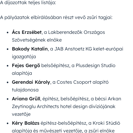
A díjazottak teljes listája:
A pályázatok elbírálásában részt vevő zsűri tagjai:
Ács Erzsébet
, a Lakberendezők Országos
Szövetségének elnöke
Bakody Katalin
, a JAB Anstoetz KG kelet-európai
igazgatója
Fejes Gergő
belsőépítész, a Plusdesign Studio
alapítója
Gerendai Károly
, a Costes Csoport alapító
tulajdonosa
Ariana Grüll
, építész, belsőépítész, a bécsi Arkan
Zeytinoglu Architects hotel design divíziójának
vezetője
Kéry Balázs
építész-belsőépítész, a Kroki Stúdió
alapítója és művészeti vezetője, a zsűri elnöke