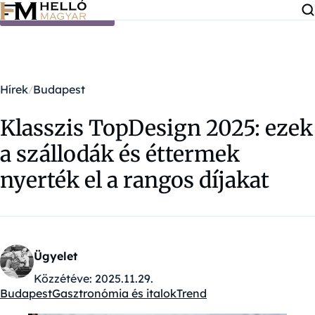
Ugrás a tartalomra
Hírek
Budapest
Klasszis TopDesign 2025: ezek
a szállodák és éttermek
nyerték el a rangos díjakat
Ügyelet
Közzétéve:
2025.11.29.
Budapest
Gasztronómia és italok
Trend
Kategóriák: