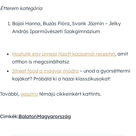
Étterem kategória
Bajai Hanna, Buzás Flóra, Svank Jázmin – Jelky
András Iparművészeti Szakgimnázium
Hoztunk egy ünnepi hízott kacsamáj receptet
, amit
otthon is megcsinálhatsz
Street food a magyar módra
– unod a gyorséttermi
kajákat? Próbáld ki a hazai klasszikusokat!
További,
gasztro
témájú cikkeinkért kattints.
Címkék:
Balaton
Magyarország