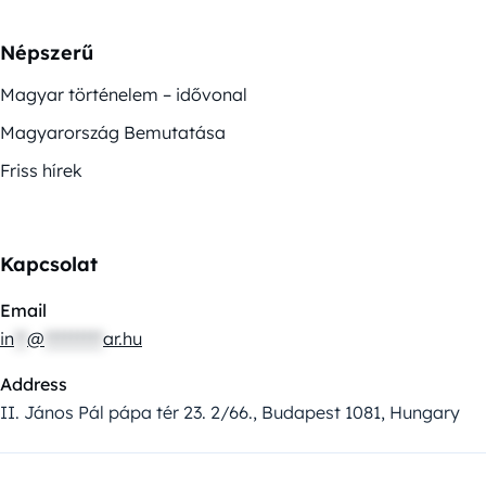
Népszerű
Magyar történelem – idővonal
Magyarország Bemutatása
Friss hírek
Kapcsolat
Email
in
**
@
*********
ar.hu
Address
II. János Pál pápa tér 23. 2/66., Budapest 1081, Hungary