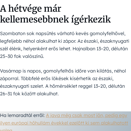
A hétvége már
kellemesebbnek ígérkezik
Szombaton sok napsütés várható kevés gomolyfelhővel,
legfeljebb néhol alakulhat ki zápor. Az északi, északnyugati
szél élénk, helyenként erős lehet. Hajnalban 13–20, délután
25–30 fok valószínű.
Vasárnap is napos, gomolyfelhős időre van kilátás, néhol
záporral. Többfelé erős lökések kísérhetik az északi,
északnyugati szelet. A hőmérséklet reggel 13–20, délután
26–31 fok között alakulhat.
Ha lemaradtál erről:
A java még csak most jön, pedig egy
ilyen európai hőhullám évekkel ezelőtt ki sem alakulhatott
volna