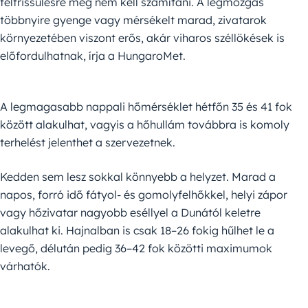
felfrissülésre még nem kell számítani. A légmozgás
többnyire gyenge vagy mérsékelt marad, zivatarok
környezetében viszont erős, akár viharos széllökések is
előfordulhatnak, írja a HungaroMet.
A legmagasabb nappali hőmérséklet hétfőn 35 és 41 fok
között alakulhat, vagyis a hőhullám továbbra is komoly
terhelést jelenthet a szervezetnek.
Kedden sem lesz sokkal könnyebb a helyzet. Marad a
napos, forró idő fátyol- és gomolyfelhőkkel, helyi zápor
vagy hőzivatar nagyobb eséllyel a Dunától keletre
alakulhat ki. Hajnalban is csak 18–26 fokig hűlhet le a
levegő, délután pedig 36–42 fok közötti maximumok
várhatók.