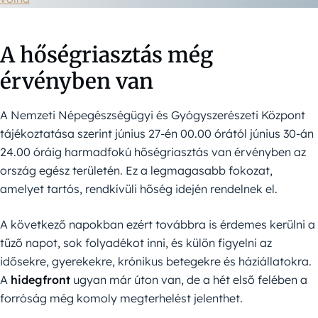
A hőségriasztás még
érvényben van
A Nemzeti Népegészségügyi és Gyógyszerészeti Központ
tájékoztatása szerint június 27-én 00.00 órától június 30-án
24.00 óráig harmadfokú hőségriasztás van érvényben az
ország egész területén. Ez a legmagasabb fokozat,
amelyet tartós, rendkívüli hőség idején rendelnek el.
A következő napokban ezért továbbra is érdemes kerülni a
tűző napot, sok folyadékot inni, és külön figyelni az
idősekre, gyerekekre, krónikus betegekre és háziállatokra.
A
hidegfront
ugyan már úton van, de a hét első felében a
forróság még komoly megterhelést jelenthet.