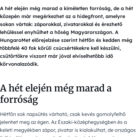
A hét elején még marad a kíméletlen forróság, de a hét
közepén már megérkezhet az a hidegfront, amelyre
sokan vártak: záporokkal, zivatarokkal és érezhető
lehűléssel enyhülhet a hőség Magyarországon. A
HungaroMet előrejelzése szerint hétfőn és kedden még
többfelé 40 fok körüli csúcsértékekre kell készülni,
csütörtökre viszont már jóval elviselhetőbb idő
körvonalazódik.
A hét elején még marad a
forróság
Hétfőn sok napsütés várható, csak kevés gomolyfelhő
jelenhet meg az égen. Az Északi-középhegységben és a
keleti megyékben zápor, zivatar is kialakulhat, de országos