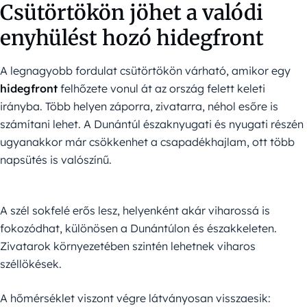
Csütörtökön jöhet a valódi
enyhülést hozó hidegfront
A legnagyobb fordulat csütörtökön várható, amikor egy
hidegfront
felhőzete vonul át az ország felett keleti
irányba. Több helyen záporra, zivatarra, néhol esőre is
számítani lehet. A Dunántúl északnyugati és nyugati részén
ugyanakkor már csökkenhet a csapadékhajlam, ott több
napsütés is valószínű.
A szél sokfelé erős lesz, helyenként akár viharossá is
fokozódhat, különösen a Dunántúlon és északkeleten.
Zivatarok környezetében szintén lehetnek viharos
széllökések.
A hőmérséklet viszont végre látványosan visszaesik: