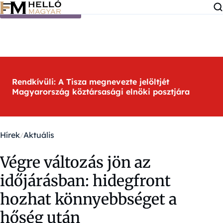
Ugrás a tartalomra
Rendkívüli: A Tisza megnevezte jelöltjét
Magyarország köztársasági elnöki posztjára
Hírek
Aktuális
Végre változás jön az
időjárásban: hidegfront
hozhat könnyebbséget a
hőség után