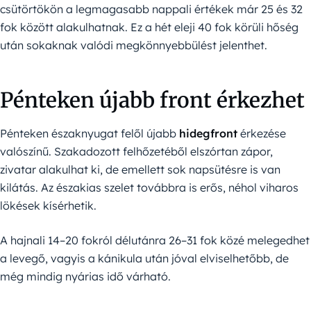
csütörtökön a legmagasabb nappali értékek már 25 és 32
fok között alakulhatnak. Ez a hét eleji 40 fok körüli hőség
után sokaknak valódi megkönnyebbülést jelenthet.
Pénteken újabb front érkezhet
Pénteken északnyugat felől újabb
hidegfront
érkezése
valószínű. Szakadozott felhőzetéből elszórtan zápor,
zivatar alakulhat ki, de emellett sok napsütésre is van
kilátás. Az északias szelet továbbra is erős, néhol viharos
lökések kísérhetik.
A hajnali 14–20 fokról délutánra 26–31 fok közé melegedhet
a levegő, vagyis a kánikula után jóval elviselhetőbb, de
még mindig nyárias idő várható.