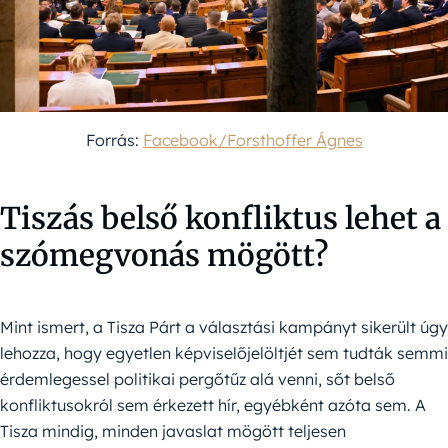
Forrás:
Facebook/Forsthoffer Ágnes
Tiszás belső konfliktus lehet a
szómegvonás mögött?
Mint ismert, a Tisza Párt a választási kampányt sikerült úgy
lehozza, hogy egyetlen képviselőjelöltjét sem tudták semmi
érdemlegessel politikai pergőtűz alá venni, sőt belső
konfliktusokról sem érkezett hír, egyébként azóta sem. A
Tisza mindig, minden javaslat mögött teljesen