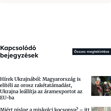
Kapcsolódó
Összes megtekintése
bejegyzések
Hírek Ukrajnából: Magyarország is
elítéli az orosz rakétatámadást,
Ukrajna leállítja az áramexportot az
EU-ba
Miért pislog a miskolci kocsonya? – itt