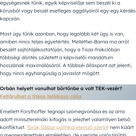
egységesnek tűnik, egyik képviselője sem beszél ki a
kórusból vagy beszél esetleges aggályairól egy-egy kérdés
kapcsán.
Most úgy tűnik azonban, hogy legalább két ügy is van,
amiben nincs teljes egyetértés. Melléthei-Barna ma arról
beszélt sajtótájékoztatóján, hogy a Tisza-frakcióban
többségi döntés született a képviselői mandátum
hosszának maximálásáról. A többséi álláspont azt jelenti,
hogy nincs egyhangúság a javaslat mögött.
Orbán helyett vonulhat börtönbe a volt TEK-vezér?
Feltárulhat a titkos találkozó célja
Emellett Forsthoffer tegnapi szómegvonása és az arra
adott miniszterelnöki kifogás is jelezhet valamilyen belső
konfliktust.
Török Gábor politikai elemző szerint
nem kizárt
a megrendezettség elméletileg, de szerinte valószínűbb,