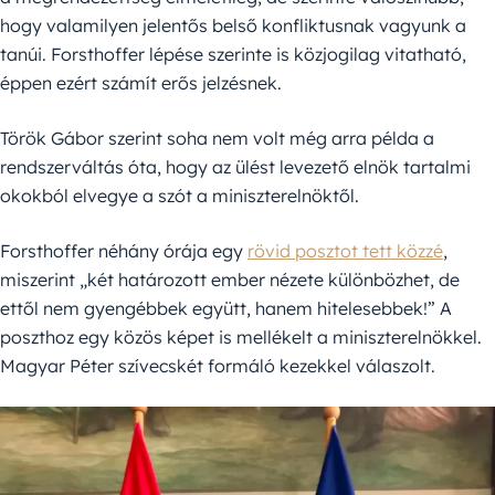
hogy valamilyen jelentős belső konfliktusnak vagyunk a
tanúi. Forsthoffer lépése szerinte is közjogilag vitatható,
éppen ezért számít erős jelzésnek.
Török Gábor szerint soha nem volt még arra példa a
rendszerváltás óta, hogy az ülést levezető elnök tartalmi
okokból elvegye a szót a miniszterelnöktől.
Forsthoffer néhány órája egy
rövid posztot tett közzé
,
miszerint „két határozott ember nézete különbözhet, de
ettől nem gyengébbek együtt, hanem hitelesebbek!” A
poszthoz egy közös képet is mellékelt a miniszterelnökkel.
Magyar Péter szívecskét formáló kezekkel válaszolt.