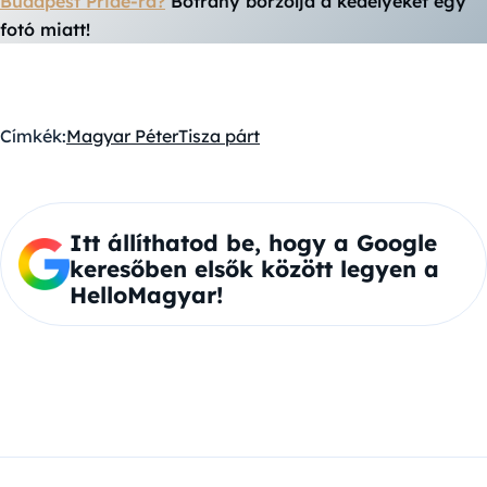
Budapest Pride-ra?
Botrány borzolja a kedélyeket egy
fotó miatt!
Címkék:
Magyar Péter
Tisza párt
Itt állíthatod be, hogy a Google
keresőben elsők között legyen a
HelloMagyar!