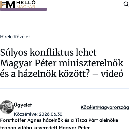
Ugrás a tartalomra
Hírek
Közélet
Súlyos konfliktus lehet
Magyar Péter miniszterelnök
és a házelnök között? – videó
Ügyelet
Közélet
Magyarország
Kategóriák:
Közzétéve:
2026.06.30.
Forsthoffer Ágnes házelnök és a Tisza Párt alelnöke
tegnap vitába keveredett Magyar Péter