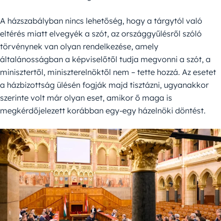
A házszabályban nincs lehetőség, hogy a tárgytól való
eltérés miatt elvegyék a szót, az országgyűlésről szóló
törvénynek van olyan rendelkezése, amely
általánosságban a képviselőtől tudja megvonni a szót, a
minisztertől, miniszterelnöktől nem – tette hozzá. Az esetet
a házbizottság ülésén fogják majd tisztázni, ugyanakkor
szerinte volt már olyan eset, amikor ő maga is
megkérdőjelezett korábban egy-egy házelnöki döntést.