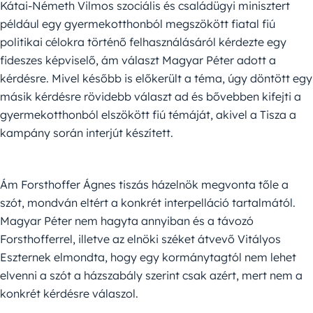
Kátai-Németh Vilmos szociális és családügyi minisztert
például egy gyermekotthonból megszökött fiatal fiú
politikai célokra történő felhasználásáról kérdezte egy
fideszes képviselő, ám választ Magyar Péter adott a
kérdésre. Mivel később is előkerült a téma, úgy döntött egy
másik kérdésre rövidebb választ ad és bővebben kifejti a
gyermekotthonból elszökött fiú témáját, akivel a Tisza a
kampány során interjút készített.
Ám Forsthoffer Ágnes tiszás házelnök megvonta tőle a
szót, mondván eltért a konkrét interpelláció tartalmától.
Magyar Péter nem hagyta annyiban és a távozó
Forsthofferrel, illetve az elnöki széket átvevő Vitályos
Eszternek elmondta, hogy egy kormánytagtól nem lehet
elvenni a szót a házszabály szerint csak azért, mert nem a
konkrét kérdésre válaszol.