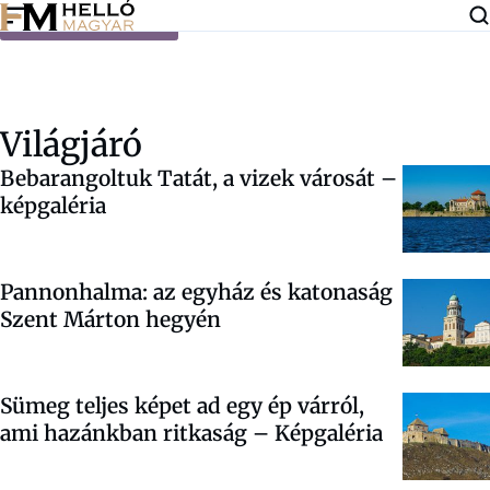
Ugrás a tartalomra
Világjáró
Bebarangoltuk Tatát, a vizek városát –
képgaléria
Pannonhalma: az egyház és katonaság
Szent Márton hegyén
Sümeg teljes képet ad egy ép várról,
ami hazánkban ritkaság – Képgaléria