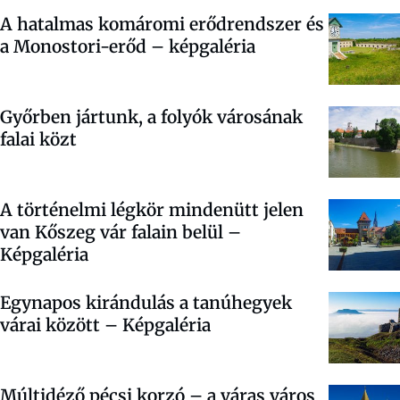
A hatalmas komáromi erődrendszer és
a Monostori-erőd – képgaléria
Győrben jártunk, a folyók városának
falai közt
A történelmi légkör mindenütt jelen
van Kőszeg vár falain belül –
Képgaléria
Egynapos kirándulás a tanúhegyek
várai között – Képgaléria
Múltidéző pécsi korzó – a váras város