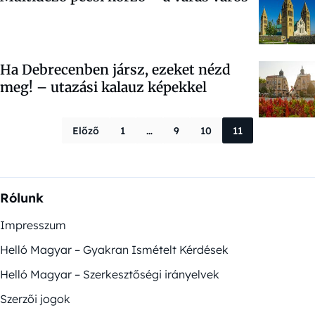
Ha Debrecenben jársz, ezeket nézd
meg! –
utazási kalauz képekkel
Bejegyzések la
Előző
1
…
9
10
11
Rólunk
Impresszum
Helló Magyar – Gyakran Ismételt Kérdések
Helló Magyar – Szerkesztőségi irányelvek
Szerzői jogok