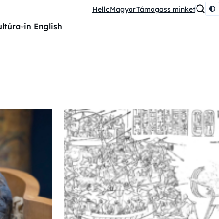
HelloMagyar
Támogass minket
ultúra
in English