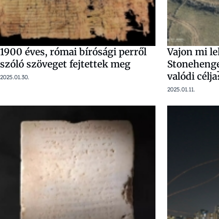
1900 éves, római bírósági perről
Vajon mi leh
szóló szöveget fejtettek meg
Stonehenge
valódi célja
2025.01.30.
2025.01.11.