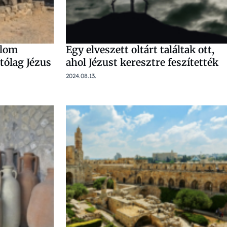
plom
Egy elveszett oltárt találtak ott,
tólag Jézus
ahol Jézust keresztre feszítették
2024.08.13.