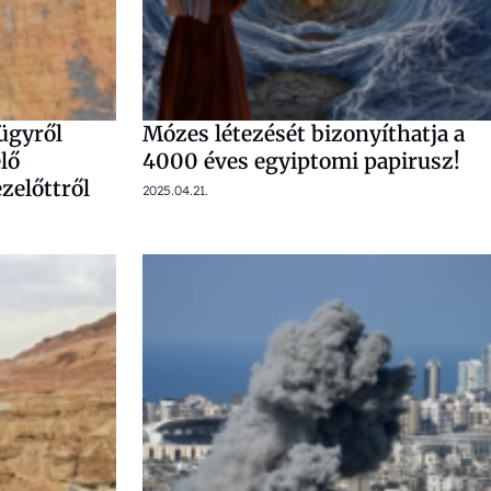
ügyről
Mózes létezését bizonyíthatja a
lő
4000 éves egyiptomi papirusz!
zelőttről
2025.04.21.