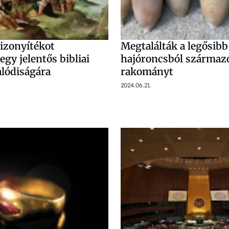
izonyítékot
Megtalálták a legősibb
egy jelentős bibliai
hajóroncsból származ
lódiságára
rakományt
2024.06.21.