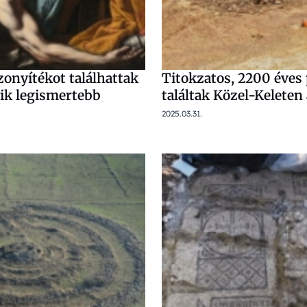
zonyítékot találhattak
Titokzatos, 2200 éves
yik legismertebb
találtak Közel-Keleten
2025.03.31.