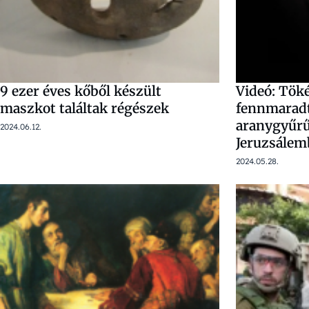
9 ezer éves kőből készült
Videó: Töké
maszkot találtak régészek
fennmaradt
aranygyűrűt
2024.06.12.
Jeruzsále
2024.05.28.