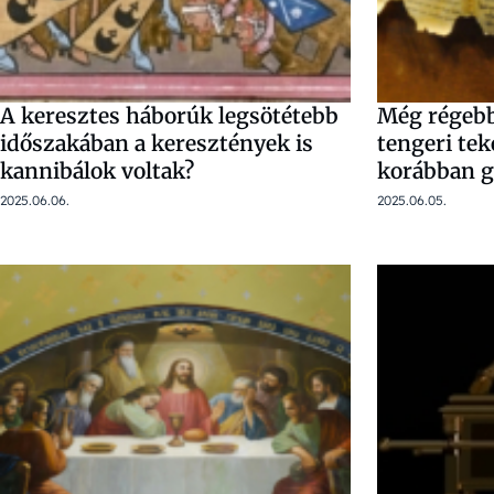
A keresztes háborúk legsötétebb
Még régebb
időszakában a keresztények is
tengeri tek
kannibálok voltak?
korábban g
2025.06.06.
2025.06.05.