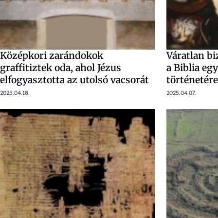
Középkori zarándokok
Váratlan bi
graffitiztek oda, ahol Jézus
a Biblia eg
elfogyasztotta az utolsó vacsorát
történetére
2025.04.18.
2025.04.07.