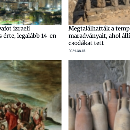
afot izraeli
Megtalálhatták a tem
 érte, legalább 14-en
maradványait, ahol állí
csodákat tett
2024.08.15.