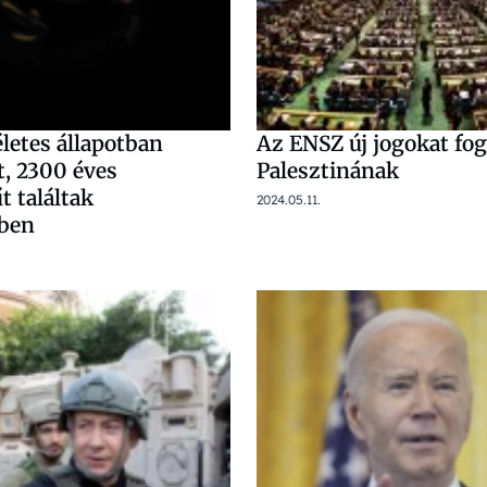
letes állapotban
Az ENSZ új jogokat fog
, 2300 éves
Palesztinának
 találtak
2024.05.11.
mben