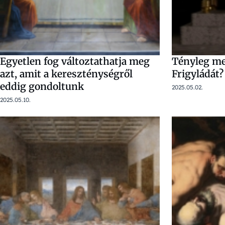
Egyetlen fog változtathatja meg
Tényleg me
azt, amit a kereszténységről
Frigyládát?
eddig gondoltunk
2025.05.02.
2025.05.10.