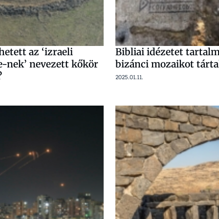
etett az ‘izraeli
Bibliai idézetet tartal
-nek’ nevezett kőkör
bizánci mozaikot tárta
?
2025.01.11.