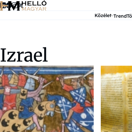
Ugrás a tartalomra
Közélet
Trend
Tö
Izrael