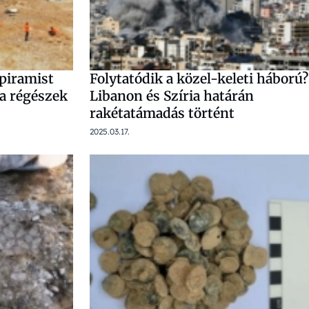
 piramist
Folytatódik a közel-keleti háború?
 a régészek
Libanon és Szíria határán
rakétatámadás történt
2025.03.17.