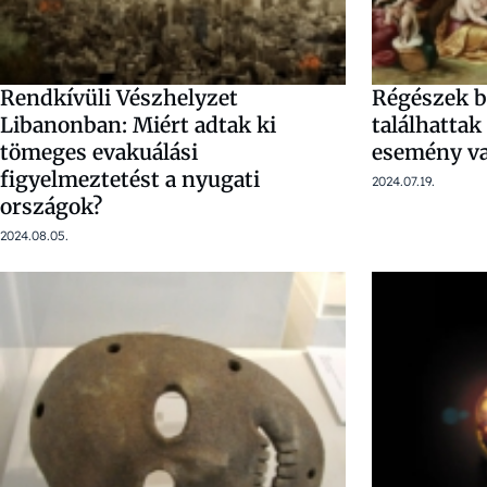
Rendkívüli Vészhelyzet
Régészek b
Libanonban: Miért adtak ki
találhattak 
tömeges evakuálási
esemény va
figyelmeztetést a nyugati
2024.07.19.
országok?
2024.08.05.