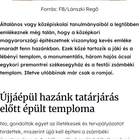
Forrás: FB/Lánszki Regő
Általános vagy középiskolai tanulmányaiból a legtöbben
emlékeznek még talán, hogy a középkori
magyarországi építészetnek viszonylag kevés emléke
maradt fenn hazánkban. Ezek közé tartozik a jáki és a
lébényi templom, a monumentális, három hajós ócsai
egykori premontrei székesegyház és a festői zsámbéki
templom. Illetve utóbbinak már csak a romjai.
Újjáépül hazánk tatárjárás
előtt épült temploma
No, gondoltak egyet az illetékesek és tervpályázatot
hirdettek, miszerint újjá kell építeni a zsámbéki