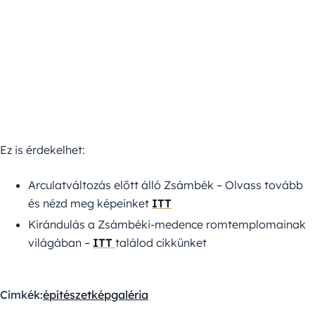
Ez is érdekelhet:
Arculatváltozás előtt álló Zsámbék – Olvass tovább
és nézd meg képeinket
ITT
Kirándulás a Zsámbéki-medence romtemplomainak
világában –
ITT
találod cikkünket
Címkék:
építészet
képgaléria