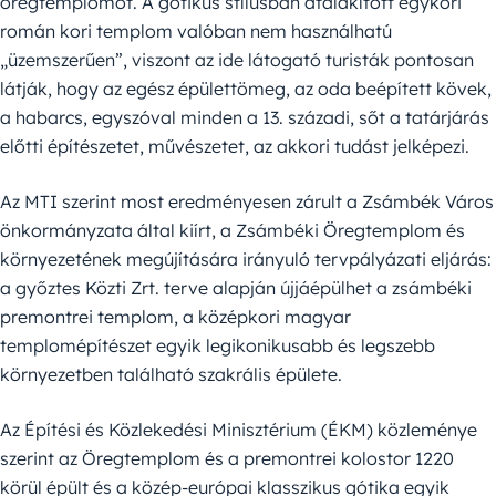
öregtemplomot. A gótikus stílusban átalakított egykori
román kori templom valóban nem használhatú
„üzemszerűen”, viszont az ide látogató turisták pontosan
látják, hogy az egész épülettömeg, az oda beépített kövek,
a habarcs, egyszóval minden a 13. századi, sőt a tatárjárás
előtti építészetet, művészetet, az akkori tudást jelképezi.
Az MTI szerint most eredményesen zárult a Zsámbék Város
önkormányzata által kiírt, a Zsámbéki Öregtemplom és
környezetének megújítására irányuló tervpályázati eljárás:
a győztes Közti Zrt. terve alapján újjáépülhet a zsámbéki
premontrei templom, a középkori magyar
templomépítészet egyik legikonikusabb és legszebb
környezetben található szakrális épülete.
Az Építési és Közlekedési Minisztérium (ÉKM) közleménye
szerint az Öregtemplom és a premontrei kolostor 1220
körül épült és a közép-európai klasszikus gótika egyik