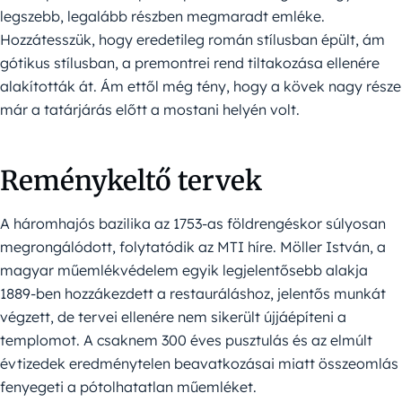
legszebb, legalább részben megmaradt emléke.
Hozzátesszük, hogy eredetileg román stílusban épült, ám
gótikus stílusban, a premontrei rend tiltakozása ellenére
alakították át. Ám ettől még tény, hogy a kövek nagy része
már a tatárjárás előtt a mostani helyén volt.
Reménykeltő tervek
A háromhajós bazilika az 1753-as földrengéskor súlyosan
megrongálódott, folytatódik az MTI híre. Möller István, a
magyar műemlékvédelem egyik legjelentősebb alakja
1889-ben hozzákezdett a restauráláshoz, jelentős munkát
végzett, de tervei ellenére nem sikerült újjáépíteni a
templomot. A csaknem 300 éves pusztulás és az elmúlt
évtizedek eredménytelen beavatkozásai miatt összeomlás
fenyegeti a pótolhatatlan műemléket.