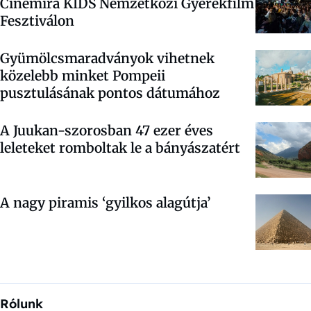
Cinemira KIDS Nemzetközi Gyerekfilm
Fesztiválon
Gyümölcsmaradványok vihetnek
közelebb minket Pompeii
pusztulásának pontos dátumához
A Juukan-szorosban 47 ezer éves
leleteket romboltak le a bányászatért
A nagy piramis ‘gyilkos alagútja’
Rólunk