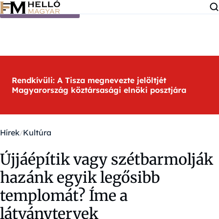
Ugrás a tartalomra
Rendkívüli: A Tisza megnevezte jelöltjét
Magyarország köztársasági elnöki posztjára
Hírek
Kultúra
Újjáépítik vagy szétbarmolják
hazánk egyik legősibb
templomát? Íme a
látványtervek