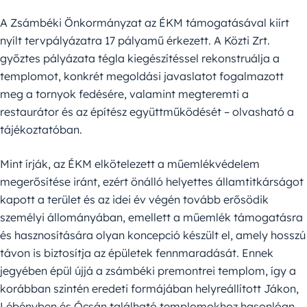
A Zsámbéki Önkormányzat az ÉKM támogatásával kiírt
nyílt tervpályázatra 17 pályamű érkezett. A Közti Zrt.
győztes pályázata tégla kiegészítéssel rekonstruálja a
templomot, konkrét megoldási javaslatot fogalmazott
meg a tornyok fedésére, valamint megteremti a
restaurátor és az építész együttműködését – olvasható a
tájékoztatóban.
Mint írják, az ÉKM elkötelezett a műemlékvédelem
megerősítése iránt, ezért önálló helyettes államtitkárságot
kapott a terület és az idei év végén tovább erősödik
személyi állományában, emellett a műemlék támogatásra
és hasznosítására olyan koncepció készült el, amely hosszú
távon is biztosítja az épületek fennmaradását. Ennek
jegyében épül újjá a zsámbéki premontrei templom, így a
korábban szintén eredeti formájában helyreállított Jákon,
Lébényben és Ócsán található templomokhoz hasonlóan