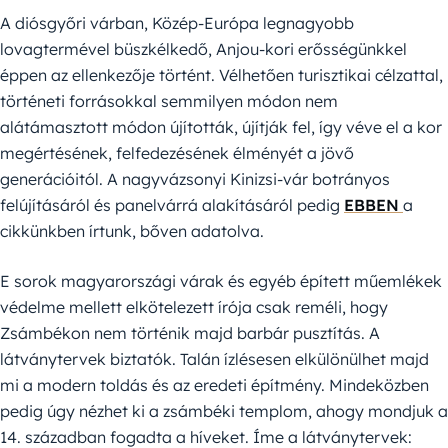
A diósgyőri várban, Közép-Európa legnagyobb
lovagtermével büszkélkedő, Anjou-kori erősségünkkel
éppen az ellenkezője történt. Vélhetően turisztikai célzattal,
történeti forrásokkal semmilyen módon nem
alátámasztott módon újították, újítják fel, így véve el a kor
megértésének, felfedezésének élményét a jövő
generációitól. A nagyvázsonyi Kinizsi-vár botrányos
felújításáról és panelvárrá alakításáról pedig
EBBEN
a
cikkünkben írtunk, bőven adatolva.
E sorok magyarországi várak és egyéb épített műemlékek
védelme mellett elkötelezett írója csak reméli, hogy
Zsámbékon nem történik majd barbár pusztítás. A
látványtervek biztatók. Talán ízlésesen elkülönülhet majd
mi a modern toldás és az eredeti építmény. Mindeközben
pedig úgy nézhet ki a zsámbéki templom, ahogy mondjuk a
14. században fogadta a híveket. Íme a látványtervek: