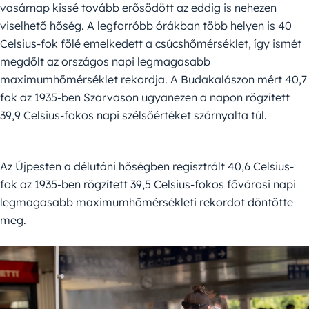
vasárnap kissé tovább erősödött az eddig is nehezen
viselhető hőség. A legforróbb órákban több helyen is 40
Celsius-fok fölé emelkedett a csúcshőmérséklet, így ismét
megdőlt az országos napi legmagasabb
maximumhőmérséklet rekordja. A Budakalászon mért 40,7
fok az 1935-ben Szarvason ugyanezen a napon rögzített
39,9 Celsius-fokos napi szélsőértéket szárnyalta túl.
Az Újpesten a délutáni hőségben regisztrált 40,6 Celsius-
fok az 1935-ben rögzített 39,5 Celsius-fokos fővárosi napi
legmagasabb maximumhőmérsékleti rekordot döntötte
meg.