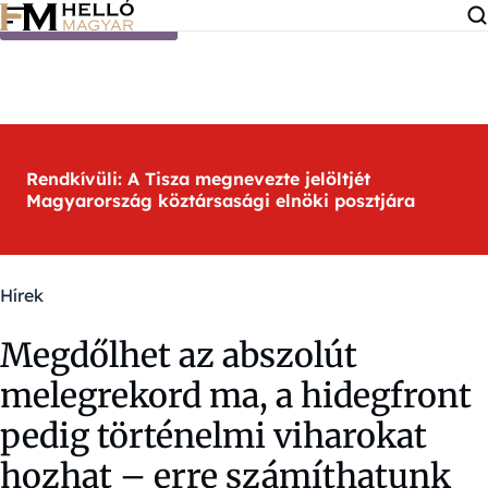
Ugrás a tartalomra
Rendkívüli: A Tisza megnevezte jelöltjét
Magyarország köztársasági elnöki posztjára
Hírek
Megdőlhet az abszolút
melegrekord ma, a hidegfront
pedig történelmi viharokat
hozhat – erre számíthatunk