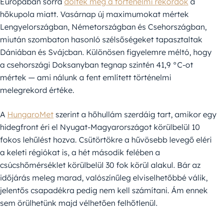
Európában sorra
dőltek meg a történelmi rekordok
a
hőkupola miatt. Vasárnap új maximumokat mértek
Lengyelországban, Németországban és Csehországban,
miután szombaton hasonló szélsőségeket tapasztaltak
Dániában és Svájcban. Különösen figyelemre méltó, hogy
a csehországi Doksanyban tegnap szintén 41,9 °C-ot
mértek — ami nálunk a fent említett történelmi
melegrekord értéke.
A
HungaroMet
szerint a hőhullám szerdáig tart, amikor egy
hidegfront éri el Nyugat-Magyarországot körülbelül 10
fokos lehűlést hozva. Csütörtökre a hűvösebb levegő eléri
a keleti régiókat is, a hét második felében a
csúcshőmérséklet körülbelül 30 fok körül alakul. Bár az
időjárás meleg marad, valószínűleg elviselhetőbbé válik,
jelentős csapadékra pedig nem kell számítani. Ám ennek
sem örülhetünk majd vélhetően felhőtlenül.