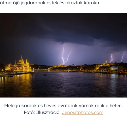
átmérőjű jégdarabok estek és okoztak károkat.
Melegrekordok és heves zivatarok várnak ránk a héten.
Fotó: Illusztráció.
depositphotos.com