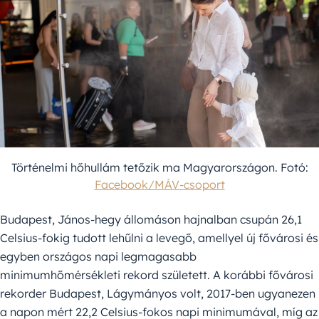
Történelmi hőhullám tetőzik ma Magyarországon. Fotó:
Facebook/MÁV-csoport
Budapest, János-hegy állomáson hajnalban csupán 26,1
Celsius-fokig tudott lehűlni a levegő, amellyel új fővárosi és
egyben országos napi legmagasabb
minimumhőmérsékleti rekord született. A korábbi fővárosi
rekorder Budapest, Lágymányos volt, 2017-ben ugyanezen
a napon mért 22,2 Celsius-fokos napi minimumával, míg az