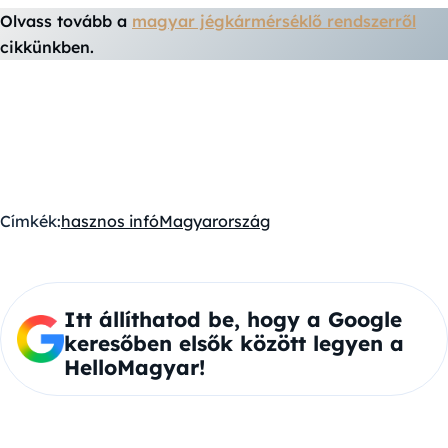
Olvass tovább a
magyar jégkármérséklő rendszerről
cikkünkben.
Címkék:
hasznos infó
Magyarország
Itt állíthatod be, hogy a Google
keresőben elsők között legyen a
HelloMagyar!