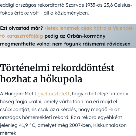
eddigi országos rekordtartó Szarvas 1935-ös 23,6 Celsius-
fokos értéke volt – áll a közleményben.
Ezt olvastad már?
Hetek lehetnek csak hátra a Velencei-
tó katasztrófájáig
pedig az Orbán-kormány
megmenthette volna: nem fogunk ráismerni rövidesen
Történelmi rekorddöntést
hozhat a hőkupola
A HungaroMet
figyelmeztetett
, hogy a hét elejét intenzív
hőség fogja uralni, amely várhatóan ma éri majd el
csúcspontját, és csak az a kérdés, hogy megdől-e az
országos hőmérsékleti rekord. Ez a rekord egyébként
jelenleg 41,9 °C, amelyet még 2007-ben, Kiskunhalason
mértek.