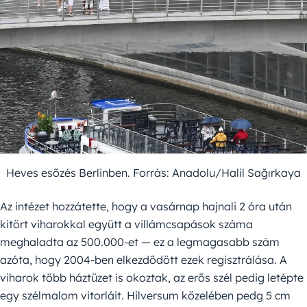
Heves esőzés Berlinben. Forrás: Anadolu/Halil Sağırkaya
Az intézet hozzátette, hogy a vasárnap hajnali 2 óra után
kitört viharokkal együtt a villámcsapások száma
meghaladta az 500.000-et — ez a legmagasabb szám
azóta, hogy 2004-ben elkezdődött ezek regisztrálása. A
viharok több háztüzet is okoztak, az erős szél pedig letépte
egy szélmalom vitorláit. Hilversum közelében pedg 5 cm