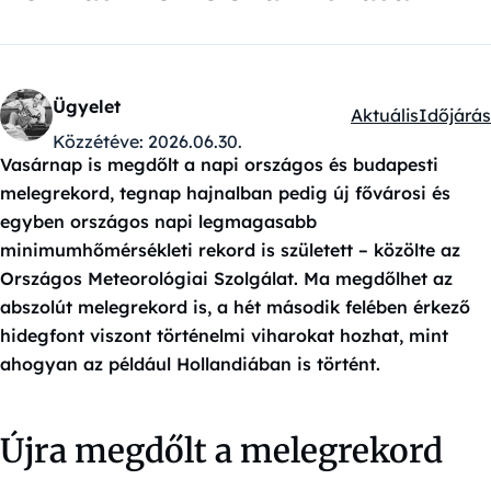
Ügyelet
Aktuális
Időjárás
Kategóriák:
Közzétéve:
2026.06.30.
Vasárnap is megdőlt a napi országos és budapesti
melegrekord, tegnap hajnalban pedig új fővárosi és
egyben országos napi legmagasabb
minimumhőmérsékleti rekord is született – közölte az
Országos Meteorológiai Szolgálat. Ma megdőlhet az
abszolút melegrekord is, a hét második felében érkező
hidegfont viszont történelmi viharokat hozhat, mint
ahogyan az például Hollandiában is történt.
Újra megdőlt a melegrekord