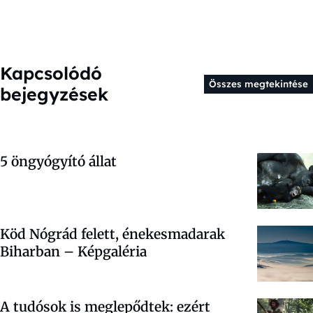
Kapcsolódó
Összes megtekintése
bejegyzések
5 öngyógyító állat
Köd Nógrád felett, énekesmadarak
Biharban – Képgaléria
A tudósok is meglepődtek: ezért