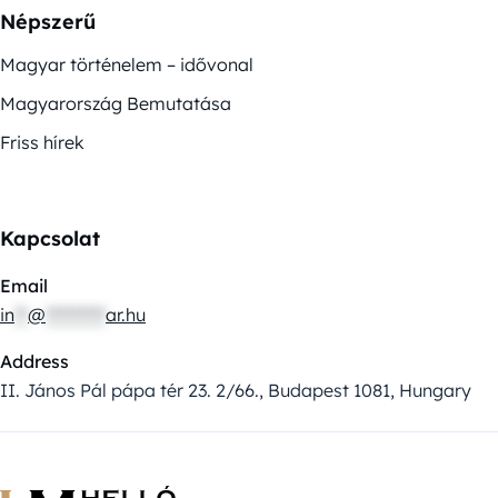
Népszerű
Magyar történelem – idővonal
Magyarország Bemutatása
Friss hírek
Kapcsolat
Email
in
**
@
*********
ar.hu
Address
II. János Pál pápa tér 23. 2/66., Budapest 1081, Hungary