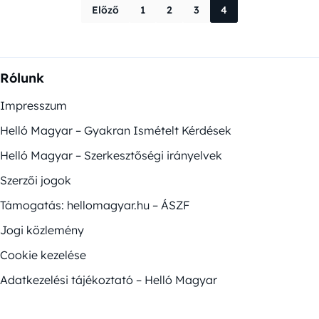
Bejegyzések la
Előző
1
2
3
4
Rólunk
Impresszum
Helló Magyar – Gyakran Ismételt Kérdések
Helló Magyar – Szerkesztőségi irányelvek
Szerzői jogok
Támogatás: hellomagyar.hu – ÁSZF
Jogi közlemény
Cookie kezelése
Adatkezelési tájékoztató – Helló Magyar