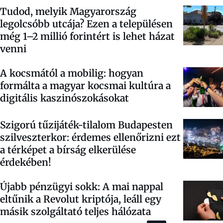
Tudod, melyik Magyarország
legolcsóbb utcája? Ezen a településen
még 1–2 millió forintért is lehet házat
venni
A kocsmától a mobilig: hogyan
formálta a magyar kocsmai kultúra a
digitális kaszinószokásokat
Szigorú tűzijáték-tilalom Budapesten
szilveszterkor: érdemes ellenőrizni ezt
a térképet a bírság elkerülése
érdekében!
Újabb pénzügyi sokk: A mai nappal
eltűnik a Revolut kriptója, leáll egy
másik szolgáltató teljes hálózata