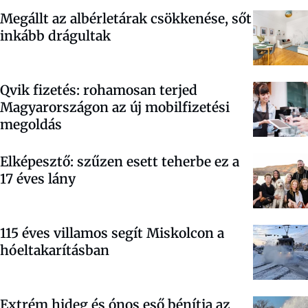
Megállt az albérletárak csökkenése, sőt
inkább drágultak
Qvik fizetés: rohamosan terjed
Magyarországon az új mobilfizetési
megoldás
Elképesztő: szűzen esett teherbe ez a
17 éves lány
115 éves villamos segít Miskolcon a
hóeltakarításban
Extrém hideg és ónos eső bénítja az