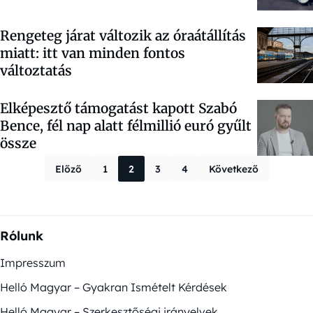
Rengeteg járat változik az óraátállítás
miatt: itt van minden fontos
változtatás
Elképesztő támogatást kapott Szabó
Bence, fél nap alatt félmillió euró gyűlt
össze
Bejegyzések la
Előző
1
2
3
4
Következő
Rólunk
Impresszum
Helló Magyar – Gyakran Ismételt Kérdések
Helló Magyar – Szerkesztőségi irányelvek