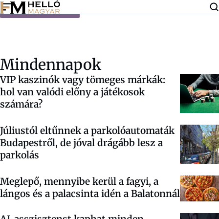
Ugrás a tartalomra
Mindennapok
VIP kaszinók vagy tömeges márkák:
hol van valódi előny a játékosok
számára?
Júliustól eltűnnek a parkolóautomaták
Budapestről, de jóval drágább lesz a
parkolás
Meglepő, mennyibe kerül a fagyi, a
lángos és a palacsinta idén a Balatonnál