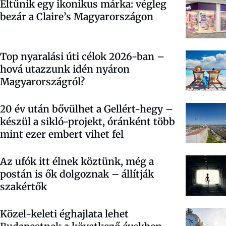
Eltűnik egy ikonikus márka: végleg
bezár a Claire’s Magyarországon
Top nyaralási úti célok 2026-ban –
hová utazzunk idén nyáron
Magyarországról?
20 év után bővülhet a Gellért-hegy –
készül a sikló-projekt, óránként több
mint ezer embert vihet fel
Az ufók itt élnek köztünk, még a
postán is ők dolgoznak – állítják
szakértők
Közel-keleti éghajlata lehet