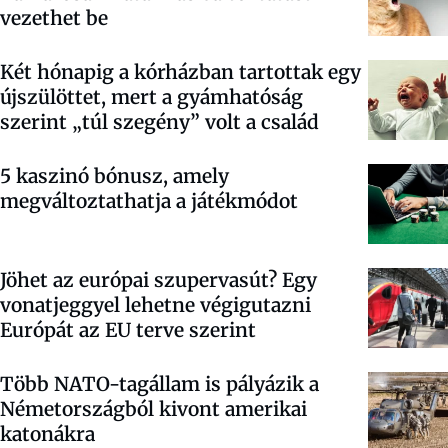
vezethet be
Két hónapig a kórházban tartottak egy
újszülöttet, mert a gyámhatóság
szerint „túl szegény” volt a család
5 kaszinó bónusz, amely
megváltoztathatja a játékmódot
Jöhet az európai szupervasút? Egy
vonatjeggyel lehetne végigutazni
Európát az EU terve szerint
Több NATO-tagállam is pályázik a
Németországból kivont amerikai
katonákra