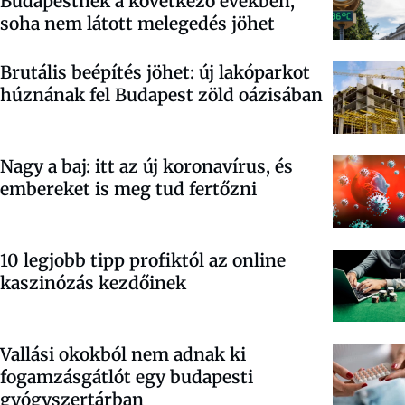
Budapestnek a következő években,
soha nem látott melegedés jöhet
Brutális beépítés jöhet: új lakóparkot
húznának fel Budapest zöld oázisában
Nagy a baj: itt az új koronavírus, és
embereket is meg tud fertőzni
10 legjobb tipp profiktól az online
kaszinózás kezdőinek
Vallási okokból nem adnak ki
fogamzásgátlót egy budapesti
gyógyszertárban