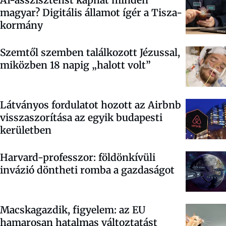
AI-asszisztenst kaphat minden
magyar? Digitális államot ígér a Tisza-
kormány
Szemtől szemben találkozott Jézussal,
miközben 18 napig „halott volt”
Látványos fordulatot hozott az Airbnb
visszaszorítása az egyik budapesti
kerületben
Harvard-professzor: földönkívüli
invázió döntheti romba a gazdaságot
Macskagazdik, figyelem: az EU
hamarosan hatalmas változtatást