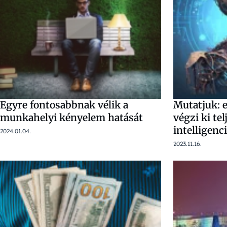
Egyre fontosabbnak vélik a
Mutatjuk: 
munkahelyi kényelem hatását
végzi ki te
intelligenc
2024.01.04.
2023.11.16.