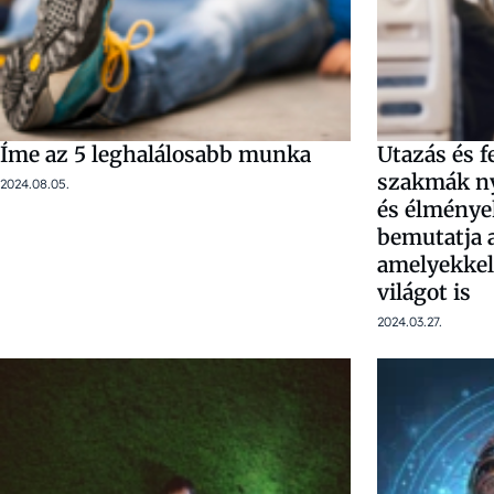
Íme az 5 leghalálosabb munka
Utazás és f
szakmák ny
2024.08.05.
és élmények
bemutatja 
amelyekkel
világot is
2024.03.27.