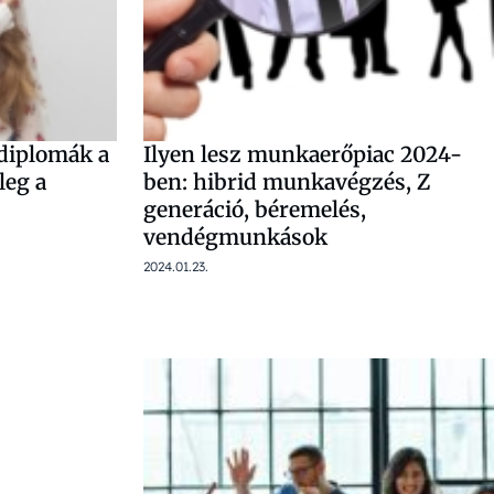
diplomák a
Ilyen lesz munkaerőpiac 2024-
leg a
ben: hibrid munkavégzés, Z
generáció, béremelés,
vendégmunkások
2024.01.23.