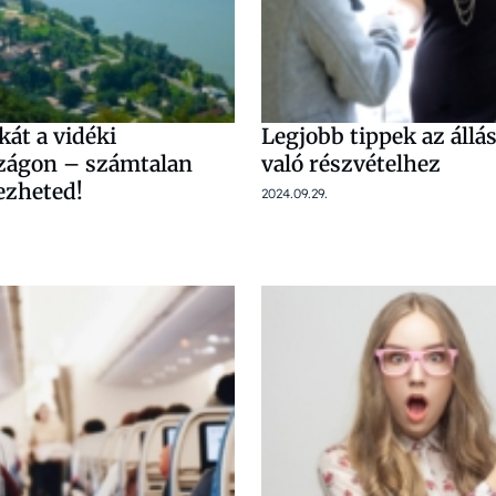
kát a vidéki
Legjobb tippek az állá
zágon – számtalan
való részvételhez
ezheted!
2024.09.29.