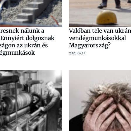
resnek nálunk a
Valóban tele van ukrá
? Ennyiért dolgoznak
vendégmunkásokkal
ágon az ukrán és
Magyarország?
ndégmunkások
2025.07.17.