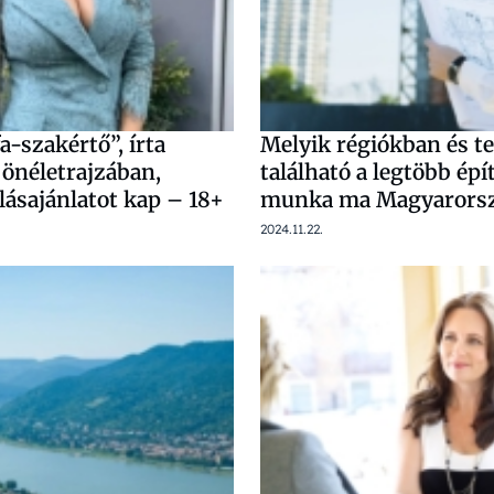
a-szakértő”, írta
Melyik régiókban és t
 önéletrajzában,
található a legtöbb épí
lásajánlatot kap – 18+
munka ma Magyarors
2024.11.22.