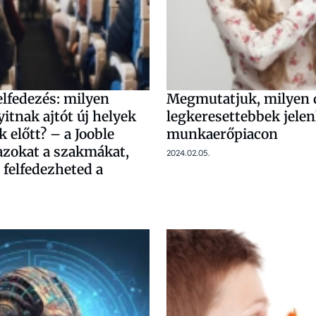
elfedezés: milyen
Megmutatjuk, milyen 
itnak ajtót új helyek
legkeresettebbek jelen
 előtt? – a Jooble
munkaerőpiacon
azokat a szakmákat,
2024.02.05.
 felfedezheted a