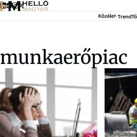
Ugrás a tartalomra
Közélet
Trend
Tö
munkaerőpiac