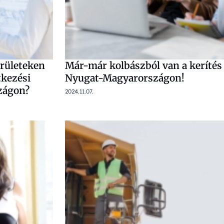
erületeken
Már-már kolbászból van a kerítés
tkezési
Nyugat-Magyarországon!
zágon?
2024.11.07.