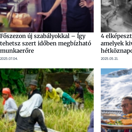
Főszezon új szabályokkal – Így
4 elképeszt
tehetsz szert időben megbízható
amelyek ki
munkaerőre
hétköznap
2025.07.04.
2025.05.21.