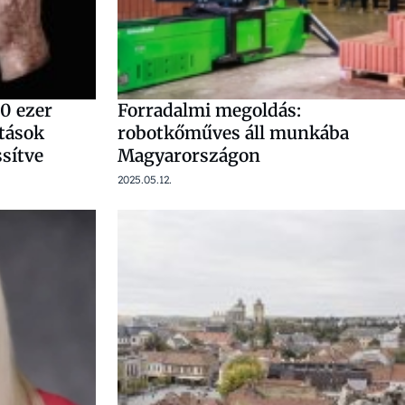
0 ezer
Forradalmi megoldás:
atások
robotkőműves áll munkába
ssítve
Magyarországon
2025.05.12.