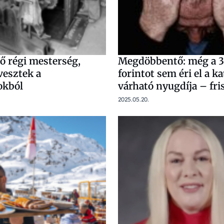
ő régi mesterség,
Megdöbbentő: még a 3
vesztek a
forintot sem éri el a k
okból
várható nyugdíja – fri
2025.05.20.