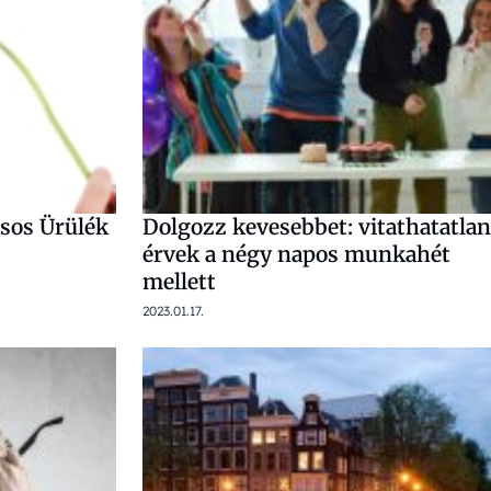
sos Ürülék
Dolgozz kevesebbet: vitathatatlan
érvek a négy napos munkahét
mellett
2023.01.17.