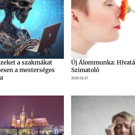
ezeket a szakmákat
Új Álommunka: Hivatá
ljesen a mesterséges
Szimatoló
ia
2023.02.27.