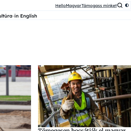
HelloMagyar
Támogass minket
ultúra
in English
Tömegesen bocsátják el magyar