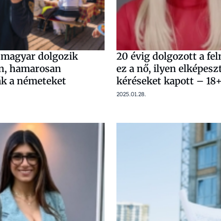
 magyar dolgozik
20 évig dolgozott a fe
n, hamarosan
ez a nő, ilyen elképesz
k a németeket
kéréseket kapott – 18
2025.01.28.