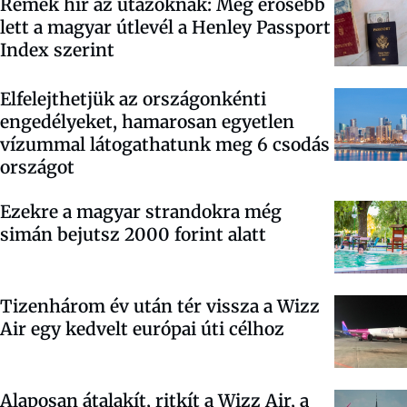
Remek hír az utazóknak: Még erősebb
lett a magyar útlevél a Henley Passport
Index szerint
Elfelejthetjük az országonkénti
engedélyeket, hamarosan egyetlen
vízummal látogathatunk meg 6 csodás
országot
Ezekre a magyar strandokra még
simán bejutsz 2000 forint alatt
Tizenhárom év után tér vissza a Wizz
Air egy kedvelt európai úti célhoz
Alaposan átalakít, ritkít a Wizz Air, a