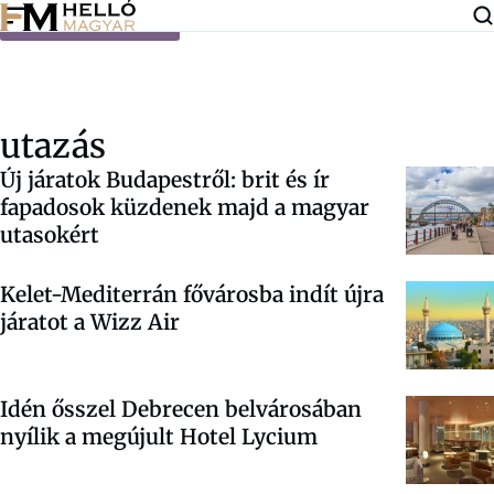
Ugrás a tartalomra
utazás
Új járatok Budapestről: brit és ír
fapadosok küzdenek majd a magyar
utasokért
Kelet-Mediterrán fővárosba indít újra
járatot a Wizz Air
Idén ősszel Debrecen belvárosában
nyílik a megújult Hotel Lycium