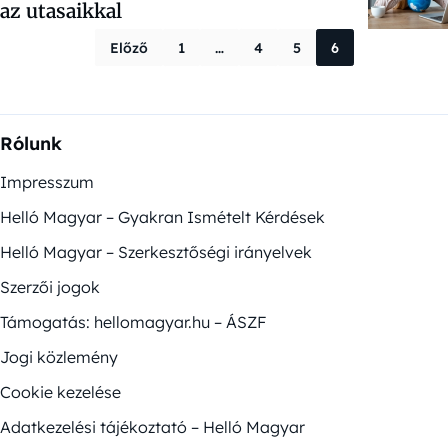
az utasaikkal
Bejegyzések la
Előző
1
…
4
5
6
Rólunk
Impresszum
Helló Magyar – Gyakran Ismételt Kérdések
Helló Magyar – Szerkesztőségi irányelvek
Szerzői jogok
Támogatás: hellomagyar.hu – ÁSZF
Jogi közlemény
Cookie kezelése
Adatkezelési tájékoztató – Helló Magyar