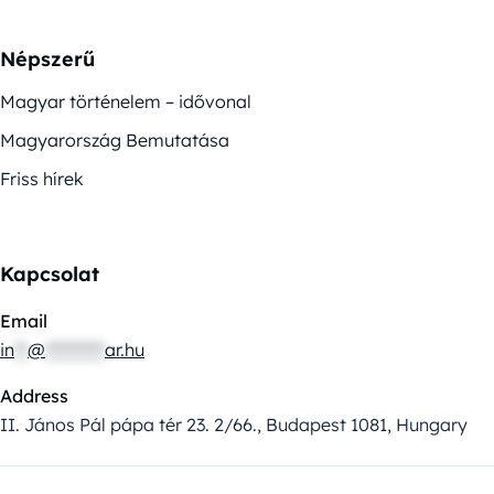
Népszerű
Magyar történelem – idővonal
Magyarország Bemutatása
Friss hírek
Kapcsolat
Email
in
**
@
*********
ar.hu
Address
II. János Pál pápa tér 23. 2/66., Budapest 1081, Hungary