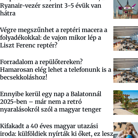
Ryanair-vezér szerint 3-5 évük van
hátra
Végre megszűnhet a reptéri macera a
folyadékokkal: de vajon mikor lép a
Liszt Ferenc reptér?
Forradalom a repülőtereken?
Hamarosan elég lehet a telefonunk is a
becsekkoláshoz!
Ennyibe kerül egy nap a Balatonnál
2025-ben – már nem a retró
nyaralásokról szól a magyar tenger
Kifakadt a 40 éves magyar utazási
iroda: külföldiek nyírták ki őket, ez lesz