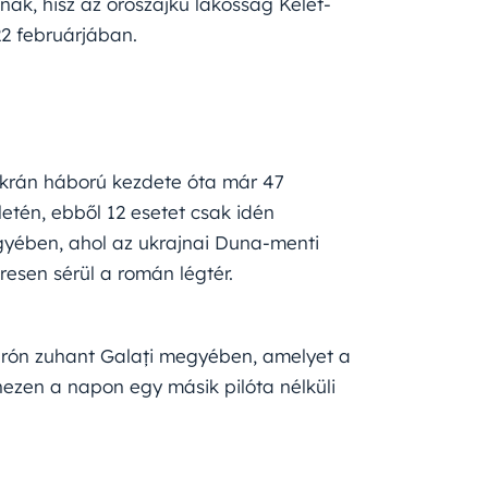
ának, hisz az oroszajkú lakosság Kelet-
2 februárjában.
ukrán háború kezdete óta már 47
tén, ebből 12 esetet csak idén
egyében, ahol az ukrajnai Duna-menti
resen sérül a román légtér.
 drón zuhant Galați megyében, amelyet a
nezen a napon egy másik pilóta nélküli