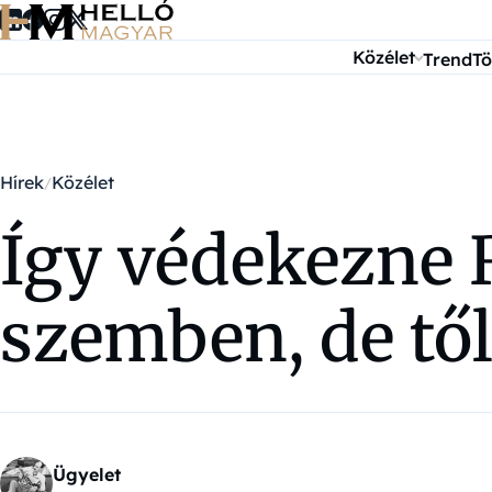
Ugrás a tartalomra
Közélet
Trend
Tö
Hírek
Közélet
Így védekezne 
szemben, de től
Ügyelet