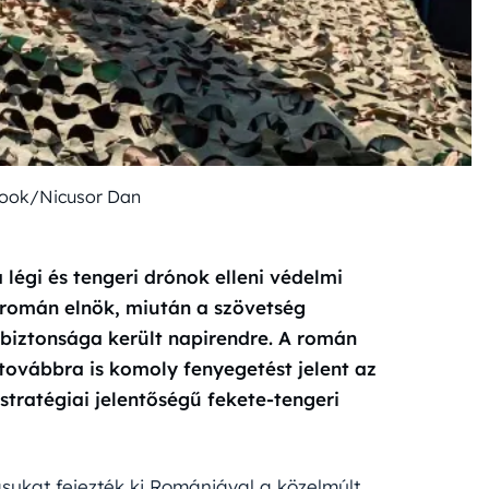
book/Nicusor Dan
 légi és tengeri drónok elleni védelmi
 román elnök, miután a szövetség
 biztonsága került napirendre. A román
 továbbra is komoly fenyegetést jelent az
tratégiai jelentőségű fekete-tengeri
ásukat fejezték ki Romániával a közelmúlt