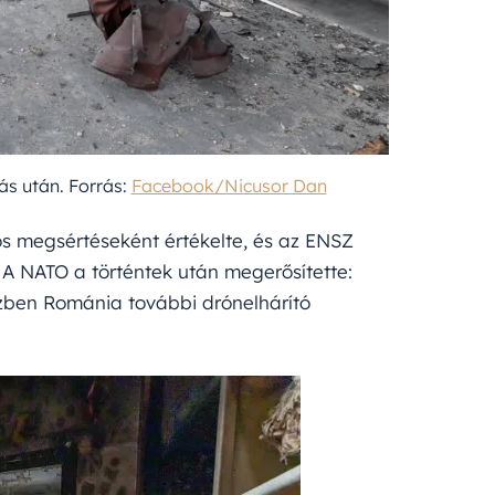
ás után. Forrás:
Facebook/Nicusor Dan
os megsértéseként értékelte, és az ENSZ
A NATO a történtek után megerősítette:
zben Románia további drónelhárító