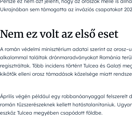
Persze ez nem azt jelenti, hogy az oroszok mellé is álln
Ukrajnában sem támogatta az inváziós csapatokat 202
Nem ez volt az első eset
A román védelmi minisztérium adatai szerint az orosz–
alkalommal találtak drónmaradványokat Románia terüle
regisztráltak. Több incidens történt Tulcea és Galați m
kikötők elleni orosz támadások közelsége miatt rendsze
Április végén például egy robbanóanyaggal felszerelt
román tűzszerészeknek kellett hatástalanítaniuk. Ugya
eszköz Tulcea megyében csapódott földbe.