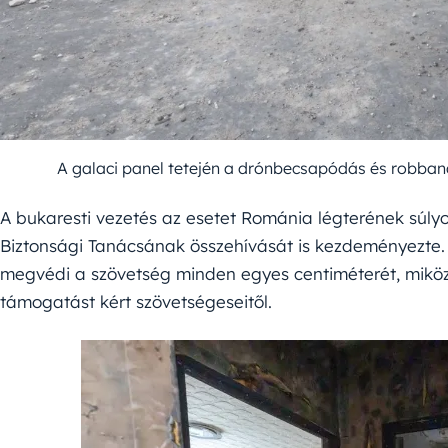
A galaci panel tetején a drónbecsapódás és robban
A bukaresti vezetés az esetet Románia légterének súly
Biztonsági Tanácsának összehívását is kezdeményezte. 
megvédi a szövetség minden egyes centiméterét, mikö
támogatást kért szövetségeseitől.