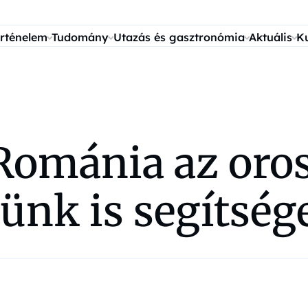
rténelem
Tudomány
Utazás és gasztronómia
Aktuális
K
Románia az oro
ünk is segítsége