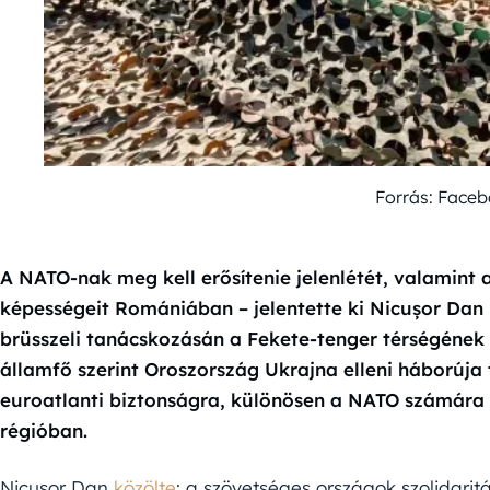
Forrás: Face
A NATO-nak meg kell erősítenie jelenlétét, valamint a
képességeit Romániában – jelentette ki Nicușor Dan
brüsszeli tanácskozásán a Fekete-tenger térségének
államfő szerint Oroszország Ukrajna elleni háborúja
euroatlanti biztonságra, különösen a NATO számára s
régióban.
Nicușor Dan
közölte
: a szövetséges országok szolidarit