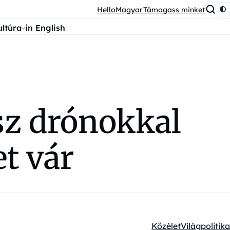
HelloMagyar
Támogass minket
ultúra
in English
sz drónokkal
t vár
Közélet
Világpolitika