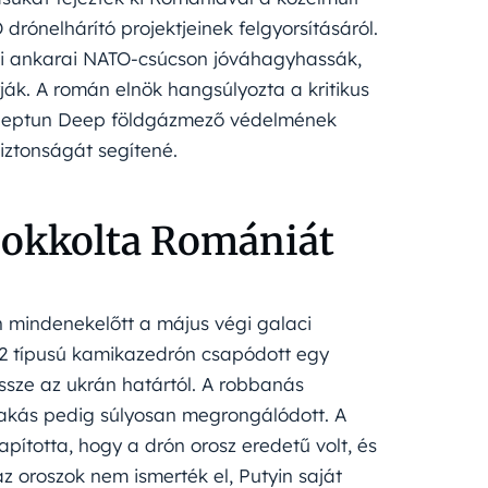
drónelhárító projektjeinek felgyorsításáról.
leji ankarai NATO-csúcson jóváhagyhassák,
ák. A román elnök hangsúlyozta a kritikus
ó Neptun Deep földgázmező védelmének
iztonságát segítené.
sokkolta Romániát
 mindenekelőtt a május végi galaci
–2 típusú kamikazedrón csapódott egy
sze az ukrán határtól. A robbanás
akás pedig súlyosan megrongálódott. A
ította, hogy a drón orosz eredetű volt, és
 oroszok nem ismerték el, Putyin saját