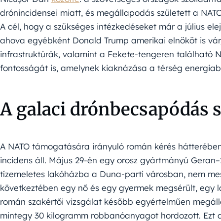
drónincidensei miatt, és megállapodás született a NATO 
A cél, hogy a szükséges intézkedéseket már a július e
ahova egyébként Donald Trump amerikai elnököt is várj
infrastruktúrák, valamint a Fekete-tengeren találhat
fontosságát is, amelynek kiaknázása a térség energiab
A galaci drónbecsapódás 
A NATO támogatására irányuló román kérés hátterében
incidens áll. Május 29-én egy orosz gyártmányú Geran
tízemeletes lakóházba a Duna-parti városban, nem mes
következtében egy nő és egy gyermek megsérült, egy l
román szakértői vizsgálat később egyértelműen megállap
mintegy 30 kilogramm robbanóanyagot hordozott. Ezt az