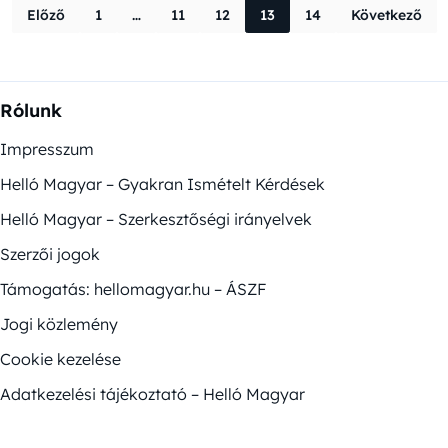
Bejegyzések la
Előző
1
…
11
12
13
14
Következő
Rólunk
Impresszum
Helló Magyar – Gyakran Ismételt Kérdések
Helló Magyar – Szerkesztőségi irányelvek
Szerzői jogok
Támogatás: hellomagyar.hu – ÁSZF
Jogi közlemény
Cookie kezelése
Adatkezelési tájékoztató – Helló Magyar