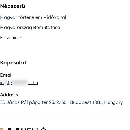
Népszerű
Magyar történelem – idővonal
Magyarország Bemutatása
Friss hírek
Kapcsolat
Email
in
**
@
*********
ar.hu
Address
II. János Pál pápa tér 23. 2/66., Budapest 1081, Hungary