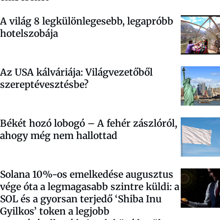
A világ 8 legkülönlegesebb, legapróbb
hotelszobája
Az USA kálváriája: Világvezetőből
szereptévesztésbe?
Békét hozó lobogó – A fehér zászlóról,
ahogy még nem hallottad
Solana 10%-os emelkedése augusztus
vége óta a legmagasabb szintre küldi: a
SOL és a gyorsan terjedő ‘Shiba Inu
Gyilkos’ token a legjobb