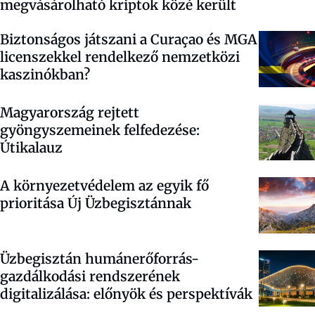
megvásárolható kriptok közé került
Biztonságos játszani a Curaçao és MGA
licenszekkel rendelkező nemzetközi
kaszinókban?
Magyarország rejtett
gyöngyszemeinek felfedezése:
Útikalauz
A környezetvédelem az egyik fő
prioritása Új Üzbegisztánnak
Üzbegisztán humánerőforrás-
gazdálkodási rendszerének
digitalizálása: előnyök és perspektívák