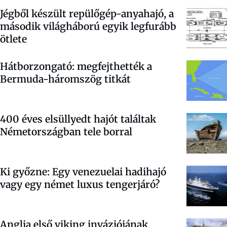
Jégből készült repülőgép-anyahajó, a
második világháború egyik legfurább
ötlete
Hátborzongató: megfejthették a
Bermuda-háromszög titkát
400 éves elsüllyedt hajót találtak
Németországban tele borral
Ki győzne: Egy venezuelai hadihajó
vagy egy német luxus tengerjáró?
Anglia első viking inváziójának