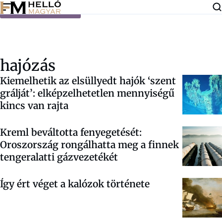
Ugrás a tartalomra
hajózás
Kiemelhetik az elsüllyedt hajók ‘szent
grálját’: elképzelhetetlen mennyiségű
kincs van rajta
Kreml beváltotta fenyegetését:
Oroszország rongálhatta meg a finnek
tengeralatti gázvezetékét
Így ért véget a kalózok története