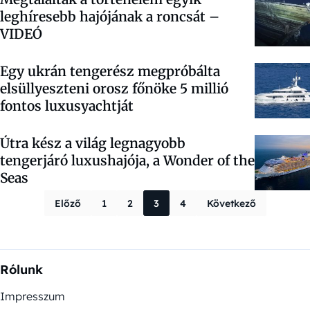
leghíresebb hajójának a roncsát –
VIDEÓ
Egy ukrán tengerész megpróbálta
elsüllyeszteni orosz főnöke 5 millió
fontos luxusyachtját
Útra kész a világ legnagyobb
tengerjáró luxushajója, a Wonder of the
Seas
Bejegyzések la
Előző
1
2
3
4
Következő
Rólunk
Impresszum