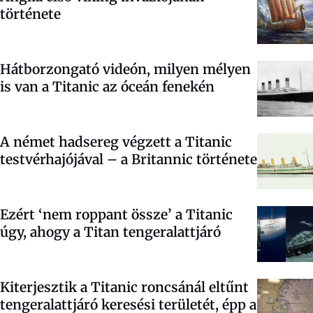
története
Hátborzongató videón, milyen mélyen
is van a Titanic az óceán fenekén
A német hadsereg végzett a Titanic
testvérhajójával – a Britannic története
Ezért ‘nem roppant össze’ a Titanic
úgy, ahogy a Titan tengeralattjáró
Kiterjesztik a Titanic roncsánál eltűnt
tengeralattjáró keresési területét, épp a