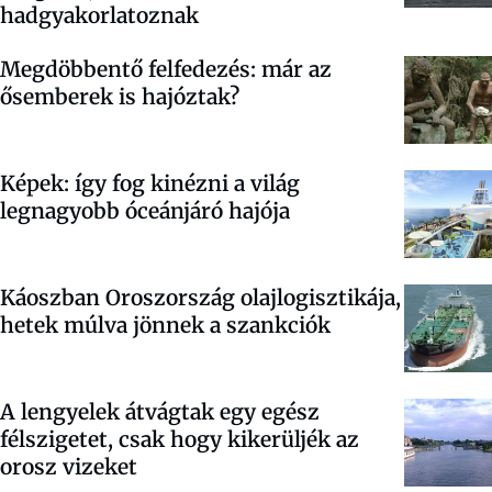
hadgyakorlatoznak
Megdöbbentő felfedezés: már az
ősemberek is hajóztak?
Képek: így fog kinézni a világ
legnagyobb óceánjáró hajója
Káoszban Oroszország olajlogisztikája,
hetek múlva jönnek a szankciók
A lengyelek átvágtak egy egész
félszigetet, csak hogy kikerüljék az
orosz vizeket