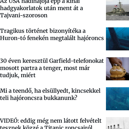
Az USA hadihajója épp a kínai
hadgyakorlatok után ment át a
Tajvani-szoroson
Tragikus történet bizonyítéka a
Huron-tó fenekén megtalált hajóroncs
30 éven keresztül Garfield-telefonokat
mosott partra a tenger, most már
tudjuk, miért
Mi a teendő, ha elsüllyedt, kincsekkel
teli hajóroncsra bukkanunk?
VIDEÓ: eddig még nem látott felvételt
tesznek közzé a Titanic roncsairól