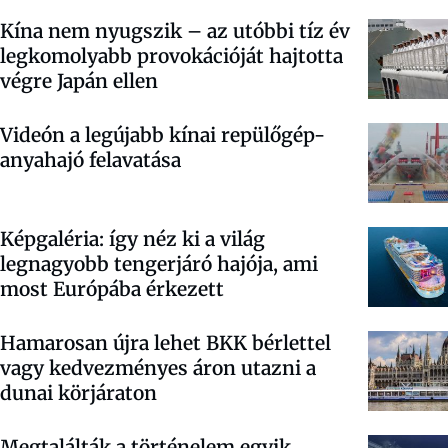
Kína nem nyugszik – az utóbbi tíz év
legkomolyabb provokációját hajtotta
végre Japán ellen
Videón a legújabb kínai repülőgép-
anyahajó felavatása
Képgaléria: így néz ki a világ
legnagyobb tengerjáró hajója, ami
most Európába érkezett
Hamarosan újra lehet BKK bérlettel
vagy kedvezményes áron utazni a
dunai körjáraton
Megtalálták a történelem egyik