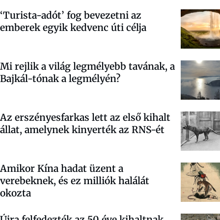
‘Turista-adót’ fog bevezetni az
emberek egyik kedvenc úti célja
Mi rejlik a világ legmélyebb tavának, a
Bajkál-tónak a legmélyén?
Az erszényesfarkas lett az első kihalt
állat, amelynek kinyerték az RNS-ét
Amikor Kína hadat üzent a
verebeknek, és ez milliók halálát
okozta
Újra felfedezték az 50 éve kihaltnak