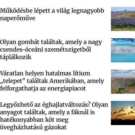
Működésbe lépett a világ legnagyobb
naperőműve
Olyan gombát találtak, amely a nagy
csendes-óceáni szemétszigetből
táplálkozik
Váratlan helyen hatalmas lítium
„telepet” találtak Amerikában, amely
felforgathatja az energiapiacot
Legyőzhető az éghajlatváltozás? Olyan
anyagot találtak, amely a fáknál is
hatékonyabban köt meg
üvegházhatású gázokat