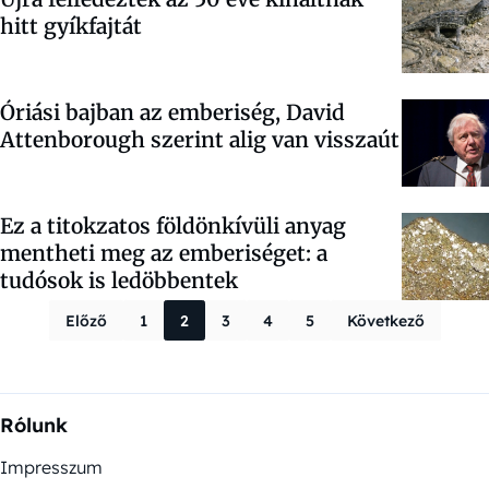
hitt gyíkfajtát
Óriási bajban az emberiség, David
Attenborough szerint alig van visszaút
Ez a titokzatos földönkívüli anyag
mentheti meg az emberiséget: a
tudósok is ledöbbentek
Bejegyzések la
Előző
1
2
3
4
5
Következő
Rólunk
Impresszum