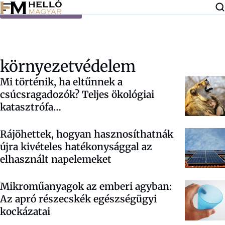
Ugrás a tartalomra
környezetvédelem
Mi történik, ha eltűnnek a
csúcsragadozók? Teljes ökológiai
katasztrófa…
Rájöhettek, hogyan hasznosíthatnák
újra kivételes hatékonysággal az
elhasznált napelemeket
Mikroműanyagok az emberi agyban:
Az apró részecskék egészségügyi
kockázatai