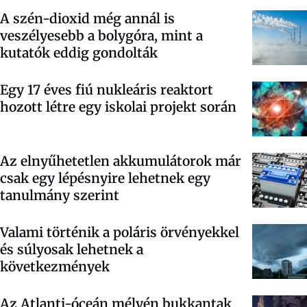
A szén-dioxid még annál is
veszélyesebb a bolygóra, mint a
kutatók eddig gondolták
Egy 17 éves fiú nukleáris reaktort
hozott létre egy iskolai projekt során
Az elnyűhetetlen akkumulátorok már
csak egy lépésnyire lehetnek egy
tanulmány szerint
Valami történik a poláris örvényekkel
és súlyosak lehetnek a
következmények
Az Atlanti-óceán mélyén bukkantak