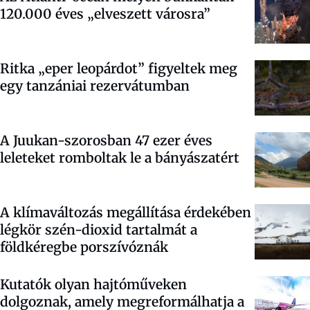
120.000 éves „elveszett városra”
Ritka „eper leopárdot” figyeltek meg
egy tanzániai rezervátumban
A Juukan-szorosban 47 ezer éves
leleteket romboltak le a bányászatért
A klímaváltozás megállítása érdekében
légkör szén-dioxid tartalmát a
földkéregbe porszívóznák
Kutatók olyan hajtóműveken
dolgoznak, amely megreformálhatja a