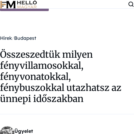
Ugrás a tartalomra
Hírek
Budapest
Összeszedtük milyen
fényvillamosokkal,
fényvonatokkal,
fénybuszokkal utazhatsz az
ünnepi időszakban
Ügyelet