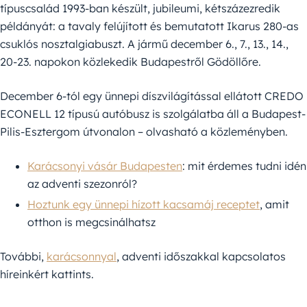
típuscsalád 1993-ban készült, jubileumi, kétszázezredik
példányát: a tavaly felújított és bemutatott Ikarus 280-as
csuklós nosztalgiabuszt. A jármű december 6., 7., 13., 14.,
20-23. napokon közlekedik Budapestről Gödöllőre.
December 6-tól egy ünnepi díszvilágítással ellátott CREDO
ECONELL 12 típusú autóbusz is szolgálatba áll a Budapest-
Pilis-Esztergom útvonalon – olvasható a közleményben.
Karácsonyi vásár Budapesten
: mit érdemes tudni idén
az adventi szezonról?
Hoztunk egy ünnepi hízott kacsamáj receptet
, amit
otthon is megcsinálhatsz
További,
karácsonnyal
, adventi időszakkal kapcsolatos
híreinkért kattints.