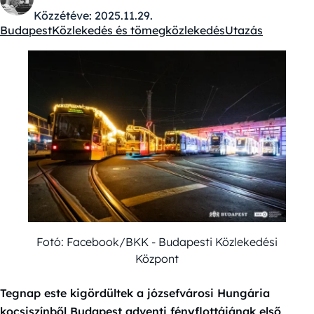
Közzétéve:
2025.11.29.
Budapest
Közlekedés és tömegközlekedés
Utazás
Kategóriák:
Fotó: Facebook/BKK - Budapesti Közlekedési
Központ
Tegnap este kigördültek a józsefvárosi Hungária
kocsiszínből Budapest adventi fényflottájának első