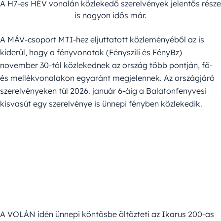
A H7-es HÉV vonalán közlekedő szerelvények jelentős része
is nagyon idős már.
A MÁV-csoport MTI-hez eljuttatott közleményéből az is
kiderül, hogy a fényvonatok (Fényszili és FényBz)
november 30-tól közlekednek az ország több pontján, fő-
és mellékvonalakon egyaránt megjelennek. Az országjáró
szerelvényeken túl 2026. január 6-áig a Balatonfenyvesi
kisvasút egy szerelvénye is ünnepi fényben közlekedik.
A VOLÁN idén ünnepi köntösbe öltözteti az Ikarus 200-as