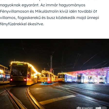
nagyoknak egyaránt. Az immár hagyományos
Fényvillamoson és Mikulástrolin kívül idén további öt
villamos, fogaskerekű és busz közlekedik majd ünnepi
fényfüzérekkel ékesítve.