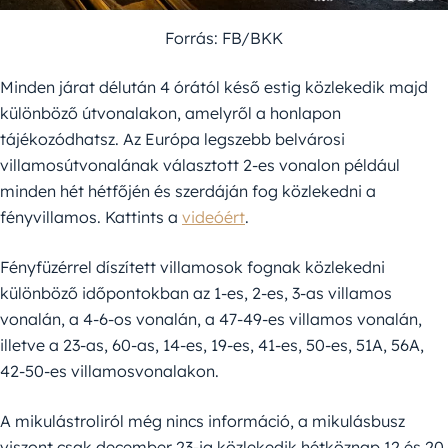
Forrás: FB/BKK
Minden járat délután 4 órától késő estig közlekedik majd
különböző útvonalakon, amelyről a honlapon
tájékozódhatsz. Az Európa legszebb belvárosi
villamosútvonalának választott 2-es vonalon például
minden hét hétfőjén és szerdáján fog közlekedni a
fényvillamos. Kattints a
videóért
.
Fényfüzérrel díszített villamosok fognak közlekedni
különböző időpontokban az 1-es, 2-es, 3-as villamos
vonalán, a 4-6-os vonalán, a 47-49-es villamos vonalán,
illetve a 23-as, 60-as, 14-es, 19-es, 41-es, 50-es, 51A, 56A,
42-50-es villamosvonalakon.
A mikulástroliról még nincs információ, a mikulásbusz
viszont csak december 23-ig közlekedik hétköznap 12 és 20