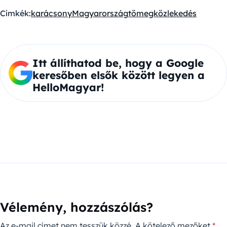
Címkék:
karácsony
Magyarország
tömegközlekedés
Itt állíthatod be, hogy a Google
keresőben elsők között legyen a
HelloMagyar!
Vélemény, hozzászólás?
Az e-mail címet nem tesszük közzé.
A kötelező mezőket
*