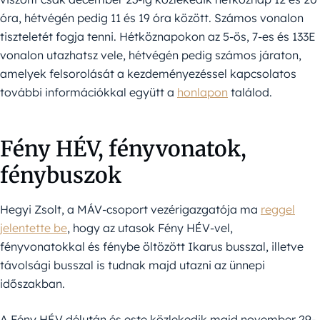
óra, hétvégén pedig 11 és 19 óra között. Számos vonalon
tiszteletét fogja tenni. Hétköznapokon az 5-ös, 7-es és 133E
vonalon utazhatsz vele, hétvégén pedig számos járaton,
amelyek felsorolását a kezdeményezéssel kapcsolatos
további információkkal együtt a
honlapon
találod.
Fény HÉV, fényvonatok,
fénybuszok
Hegyi Zsolt, a MÁV-csoport vezérigazgatója ma
reggel
jelentette be
, hogy az utasok Fény HÉV-vel,
fényvonatokkal és fénybe öltözött Ikarus busszal, illetve
távolsági busszal is tudnak majd utazni az ünnepi
időszakban.
A Fény HÉV délután és este közlekedik majd november 29-