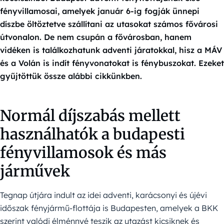
fényvillamosai, amelyek január 6-ig fogják ünnepi
díszbe öltöztetve szállítani az utasokat számos fővárosi
útvonalon. De nem csupán a fővárosban, hanem
vidéken is találkozhatunk adventi járatokkal, hisz a MÁV
és a Volán is indít fényvonatokat is fénybuszokat. Ezeket
gyűjtöttük össze alábbi cikkünkben.
Normál díjszabás mellett
használhatók a budapesti
fényvillamosok és más
járművek
Tegnap útjára indult az idei adventi, karácsonyi és újévi
időszak fényjármű-flottája is Budapesten, amelyek a BKK
szerint valódi élménnyé teszik az utazást kicsiknek és