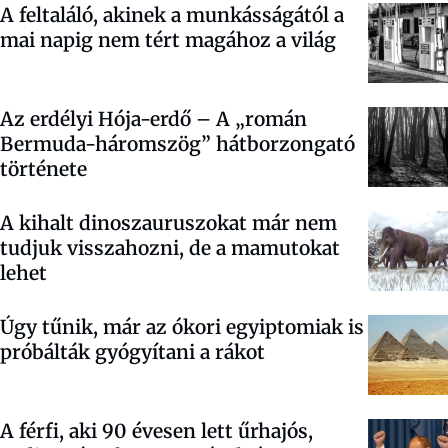
A feltaláló, akinek a munkásságától a
mai napig nem tért magához a világ
Az erdélyi Hója-erdő – A „román
Bermuda-háromszög” hátborzongató
története
A kihalt dinoszauruszokat már nem
tudjuk visszahozni, de a mamutokat
lehet
Úgy tűnik, már az ókori egyiptomiak is
próbálták gyógyítani a rákot
A férfi, aki 90 évesen lett űrhajós,