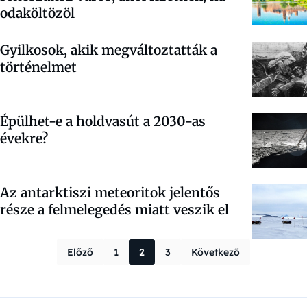
odaköltözöl
Gyilkosok, akik megváltoztatták a
történelmet
Épülhet-e a holdvasút a 2030-as
évekre?
Az antarktiszi meteoritok jelentős
része a felmelegedés miatt veszik el
Bejegyzések la
Előző
1
2
3
Következő