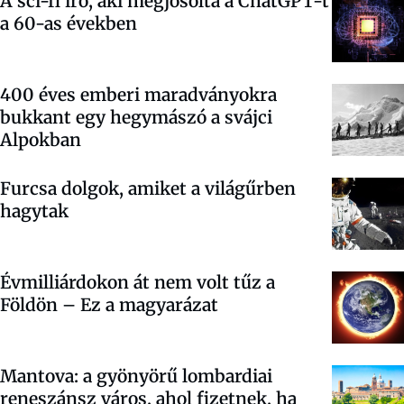
A sci-fi író, aki megjósolta a ChatGPT-t
a 60-as években
400 éves emberi maradványokra
bukkant egy hegymászó a svájci
Alpokban
Furcsa dolgok, amiket a világűrben
hagytak
Évmilliárdokon át nem volt tűz a
Földön – Ez a magyarázat
Mantova: a gyönyörű lombardiai
reneszánsz város, ahol fizetnek, ha