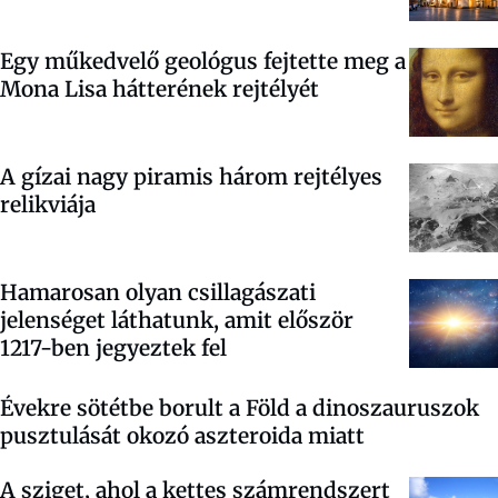
Egy műkedvelő geológus fejtette meg a
Mona Lisa hátterének rejtélyét
A gízai nagy piramis három rejtélyes
relikviája
Hamarosan olyan csillagászati
jelenséget láthatunk, amit először
1217-ben jegyeztek fel
Évekre sötétbe borult a Föld a dinoszauruszok
pusztulását okozó aszteroida miatt
A sziget, ahol a kettes számrendszert