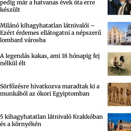
pedig már a hatvanas évek óta erre
készült
Milánó kihagyhatatlan látnivalói –
Ezért érdemes ellátogatni a népszerű
lombard városba
A legendás kakas, ami 18 hónapig fej
nélkül élt
Sörfőzésre hivatkozva maradtak ki a
munkából az ókori Egyiptomban
5 kihagyhatatlan látnivaló Krakkóban
és a környékén