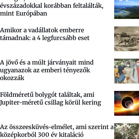
évszázadokkal korábban feltalálták,
mint Európában
Amikor a vadállatok emberre
támadnak: a 4 legfurcsább eset
A jövő és a múlt járványait mind
ugyanazok az emberi tényezők
okozzák
Földméretű bolygót találtak, ami
Jupiter-méretű csillag körül kering
Az összeesküvés-elmélet, ami szerint a
középkorból 300 év kitaláció