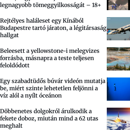
legnagyobb tömeggyilkosságát – 18+
Rejtélyes haláleset egy Kínából
Budapestre tartó járaton, a légitársaság
hallgat
Beleesett a yellowstone-i melegvizes
forrásba, másnapra a teste teljesen
feloldódott
Egy szabadtüdős búvár videón mutatja
be, miért szinte lehetetlen feljönni a
víz alól a nyílt óceánon
Döbbenetes dolgokról árulkodik a
fekete doboz, miután mind a 62 utas
meghalt