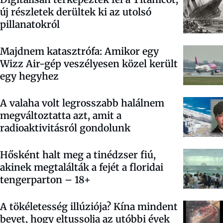
új részletek derültek ki az utolsó
pillanatokról
Majdnem katasztrófa: Amikor egy
Wizz Air-gép veszélyesen közel került
egy hegyhez
A valaha volt legrosszabb halálnem
megváltoztatta azt, amit a
radioaktivitásról gondolunk
Hősként halt meg a tinédzser fiú,
akinek megtalálták a fejét a floridai
tengerparton – 18+
A tökéletesség illúziója? Kína mindent
bevet, hogy eltussolja az utóbbi évek