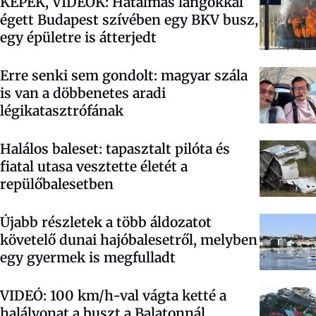
KÉPEK, VIDEÓK: Hatalmas lángokkal
égett Budapest szívében egy BKV busz,
egy épületre is átterjedt
Erre senki sem gondolt: magyar szála
is van a döbbenetes aradi
légikatasztrófának
Halálos baleset: tapasztalt pilóta és
fiatal utasa vesztette életét a
repülőbalesetben
Újabb részletek a több áldozatot
követelő dunai hajóbalesetről, melyben
egy gyermek is megfulladt
VIDEÓ: 100 km/h-val vágta ketté a
halálvonat a buszt a Balatonnál,