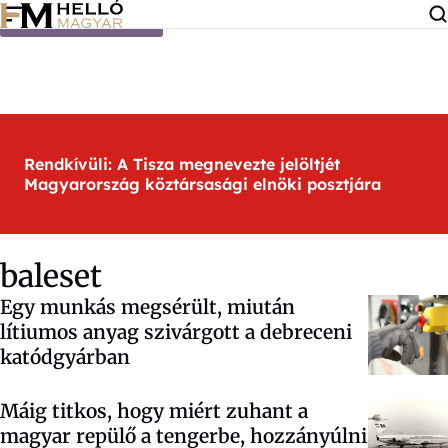
Ugrás a tartalomra
Rendkívüli: A Tisza megnevezte jelöltjét
Magyarország köztársasági elnöki posztjára
baleset
Egy munkás megsérült, miután
lítiumos anyag szivárgott a debreceni
katódgyárban
Máig titkos, hogy miért zuhant a
magyar repülő a tengerbe, hozzányúlni