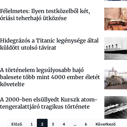
Félelmetes: Ilyen testközelből két,
óriási teherhajó ütközése
Hidegrázós a Titanic legénysége által
küldött utolsó távirat
A történelem legsúlyosabb hajó
balesete több mint 4000 ember életét
követelte
A 2000-ben elsüllyedt Kurszk atom-
tengeralattjáró tragikus története
Bejegyzések la
Előző
1
2
3
4
…
6
Következő