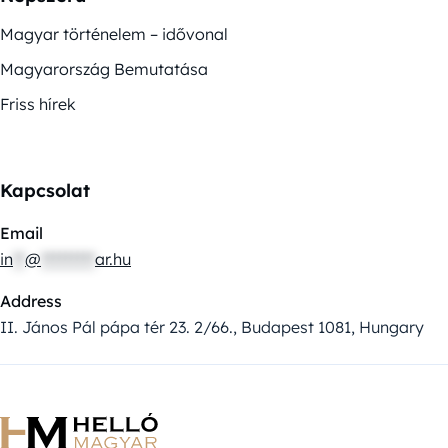
Magyar történelem – idővonal
Magyarország Bemutatása
Friss hírek
Kapcsolat
Email
in
**
@
*********
ar.hu
Address
II. János Pál pápa tér 23. 2/66., Budapest 1081, Hungary