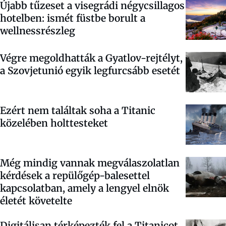
Újabb tűzeset a visegrádi négycsillagos
hotelben: ismét füstbe borult a
wellnessrészleg
Végre megoldhatták a Gyatlov-rejtélyt,
a Szovjetunió egyik legfurcsább esetét
Ezért nem találtak soha a Titanic
közelében holttesteket
Még mindig vannak megválaszolatlan
kérdések a repülőgép-balesettel
kapcsolatban, amely a lengyel elnök
életét követelte
Digitálisan térképezték fel a Titanicot,