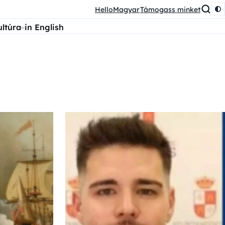
HelloMagyar
Támogass minket
ultúra
in English