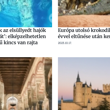
 az elsüllyedt hajók
Európa utolsó krokodilj
ját’: elképzelhetetlen
évvel eltűnése után ker
 kincs van rajta
2023.10.17.