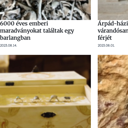
6000 éves emberi
Árpád-házi 
maradványokat találtak egy
várandósan
barlangban
férjét
2023.08.14.
2023.08.01.