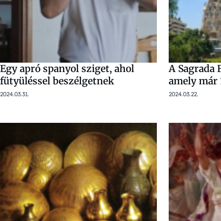
Egy apró spanyol sziget, ahol
A Sagrada 
fütyüléssel beszélgetnek
amely már 
2024.03.31.
2024.03.22.