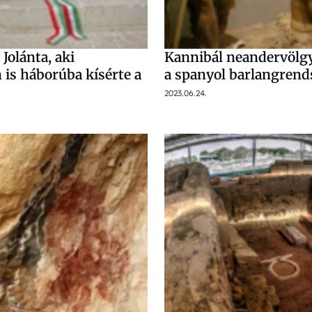
Jolánta, aki
Kannibál neandervölgy
 is háborúba kísérte a
a spanyol barlangrend
2023.06.24.