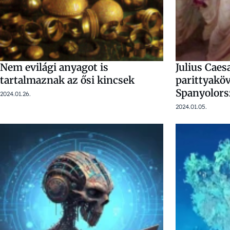
Nem evilági anyagot is
Julius Caes
tartalmaznak az ősi kincsek
parittyaköv
Spanyolor
2024.01.26.
2024.01.05.