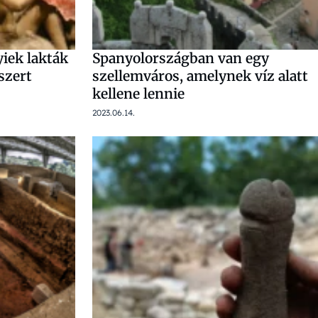
iek lakták
Spanyolországban van egy
szert
szellemváros, amelynek víz alatt
kellene lennie
2023.06.14.