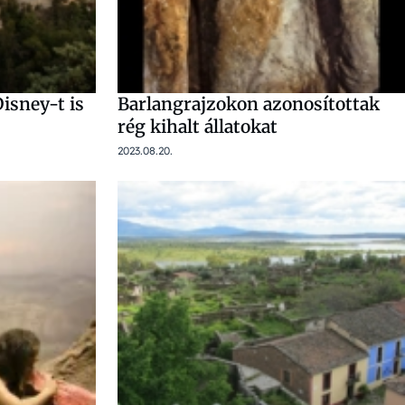
Disney-t is
Barlangrajzokon azonosítottak
rég kihalt állatokat
2023.08.20.