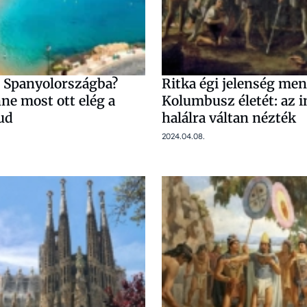
l Spanyolországba?
Ritka égi jelenség me
ne most ott elég a
Kolumbusz életét: az 
ud
halálra váltan nézték
2024.04.08.