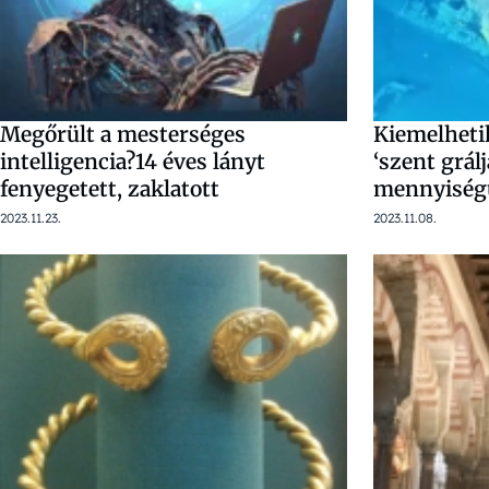
Megőrült a mesterséges
Kiemelhetik
intelligencia?14 éves lányt
‘szent grál
fenyegetett, zaklatott
mennyiségű
2023.11.23.
2023.11.08.