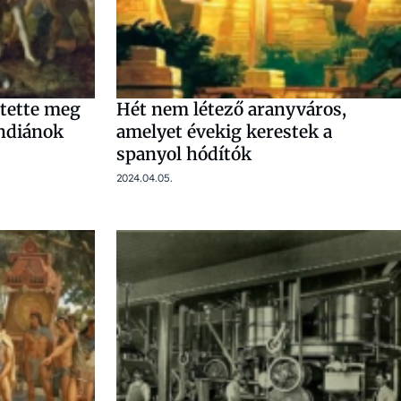
ntette meg
Hét nem létező aranyváros,
indiánok
amelyet évekig kerestek a
spanyol hódítók
2024.04.05.