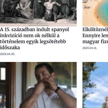
A 15. században indult spanyol
Elköltözné
inkvizíció nem ok nélkül a
Ennyire len
történelem egyik legsötétebb
magyar fiz
időszaka
2024.04.16.
2024.04.20.