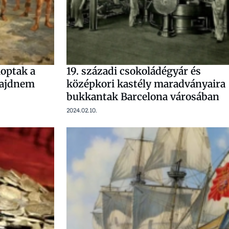
loptak a
19. századi csokoládégyár és
majdnem
középkori kastély maradványaira
bukkantak Barcelona városában
2024.02.10.