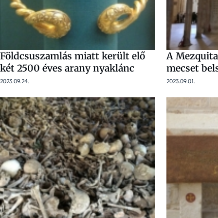
Földcsuszamlás miatt került elő
A Mezquita
két 2500 éves arany nyaklánc
mecset bel
2023.09.24.
2023.09.01.