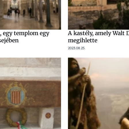
, egy templom egy
A kastély, amely Walt 
sejében
megihlette
2023.08.25.