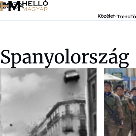
Ugrás a tartalomra
Közélet
Trend
Tö
Spanyolország