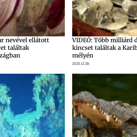
ar nevével ellátott
VIDEÓ: Több milliárd d
et találtak
kincset találtak a Kar
szágban
mélyén
2023.12.28.