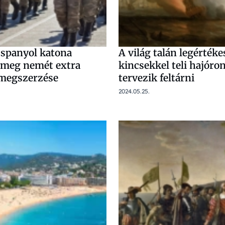
 spanyol katona
A világ talán legértéke
a meg nemét extra
kincsekkel teli hajóro
 megszerzése
tervezik feltárni
2024.05.25.