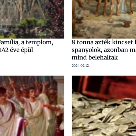
Família, a templom,
8 tonna azték kincset 
142 éve épül
spanyolok, azonban 
mind belehaltak
2024.02.12.