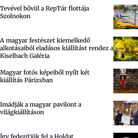
Tevével bővül a RepTár flottája
Szolnokon
A magyar festészet kiemelkedő
alkotásaiból eladásos kiállítást rendez a
Kiselbach Galéria
Magyar fotós képeiből nyílt két
kiállítás Párizsban
Imádják a magyar pavilont a
világkiállításon
Így fedez(t)ük fel a Holdat