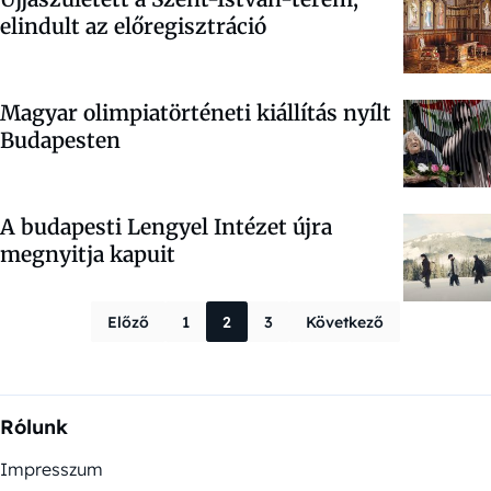
elindult az előregisztráció
Magyar olimpiatörténeti kiállítás nyílt
Budapesten
A budapesti Lengyel Intézet újra
megnyitja kapuit
Bejegyzések la
Előző
1
2
3
Következő
Rólunk
Impresszum