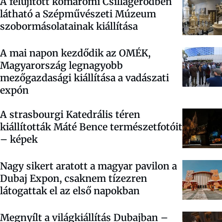
A felújított komáromi Csillagerődben
látható a Szépművészeti Múzeum
szobormásolatainak kiállítása
A mai napon kezdődik az OMÉK,
Magyarország legnagyobb
mezőgazdasági kiállítása a vadászati
expón
A strasbourgi Katedrális téren
kiállították Máté Bence természetfotóit
– képek
Nagy sikert aratott a magyar pavilon a
Dubaj Expon, csaknem tízezren
látogattak el az első napokban
Megnyílt a világkiállítás Dubajban –