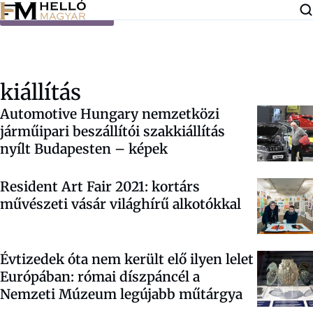
Ugrás a tartalomra
kiállítás
Automotive Hungary nemzetközi
járműipari beszállítói szakkiállítás
nyílt Budapesten – képek
Resident Art Fair 2021: kortárs
művészeti vásár világhírű alkotókkal
Évtizedek óta nem került elő ilyen lelet
Európában: római díszpáncél a
Nemzeti Múzeum legújabb műtárgya