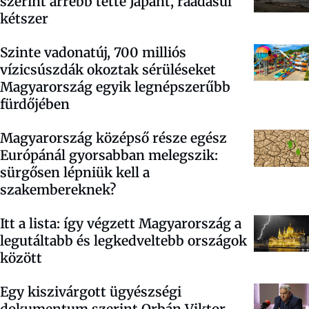
szerint arrébb tette Japánt, ráadásul
kétszer
Szinte vadonatúj, 700 milliós
vízicsúszdák okoztak sérüléseket
Magyarország egyik legnépszerűbb
fürdőjében
Magyarország középső része egész
Európánál gyorsabban melegszik:
sürgősen lépniük kell a
szakembereknek?
Itt a lista: így végzett Magyarország a
legutáltabb és legkedveltebb országok
között
Egy kiszivárgott ügyészségi
dokumentum szerint Orbán Viktor