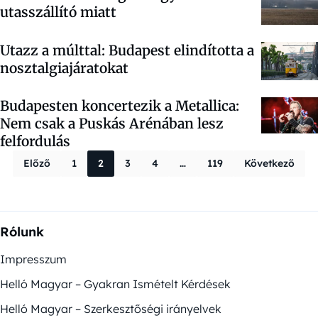
utasszállító miatt
Utazz a múlttal: Budapest elindította a
nosztalgiajáratokat
Budapesten koncertezik a Metallica:
Nem csak a Puskás Arénában lesz
felfordulás
Bejegyzések la
Előző
1
2
3
4
…
119
Következő
Rólunk
Impresszum
Helló Magyar – Gyakran Ismételt Kérdések
Helló Magyar – Szerkesztőségi irányelvek