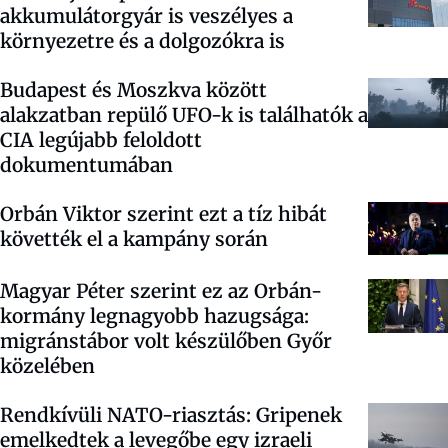
akkumulátorgyár is veszélyes a
környezetre és a dolgozókra is
Budapest és Moszkva között
alakzatban repülő UFO-k is találhatók a
CIA legújabb feloldott
dokumentumában
Orbán Viktor szerint ezt a tíz hibát
követték el a kampány során
Magyar Péter szerint ez az Orbán-
kormány legnagyobb hazugsága:
migránstábor volt készülőben Győr
közelében
Rendkívüli NATO-riasztás: Gripenek
emelkedtek a levegőbe egy izraeli