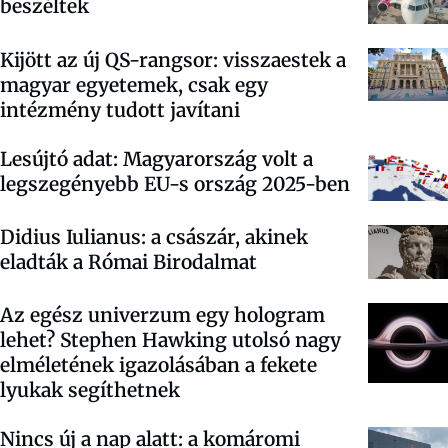
beszéltek
Kijött az új QS-rangsor: visszaestek a
magyar egyetemek, csak egy
intézmény tudott javítani
Lesújtó adat: Magyarország volt a
legszegényebb EU-s ország 2025-ben
Didius Iulianus: a császár, akinek
eladták a Római Birodalmat
Az egész univerzum egy hologram
lehet? Stephen Hawking utolsó nagy
elméletének igazolásában a fekete
lyukak segíthetnek
Nincs új a nap alatt: a komáromi