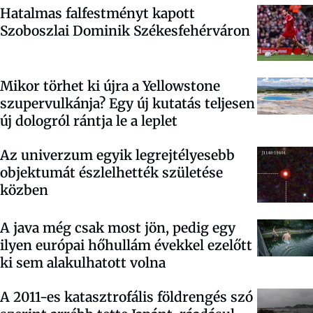
Hatalmas falfestményt kapott
Szoboszlai Dominik Székesfehérváron
Mikor törhet ki újra a Yellowstone
szupervulkánja? Egy új kutatás teljesen
új dologról rántja le a leplet
Az univerzum egyik legrejtélyesebb
objektumát észlelhették születése
közben
A java még csak most jön, pedig egy
ilyen európai hőhullám évekkel ezelőtt
ki sem alakulhatott volna
A 2011-es katasztrofális földrengés szó