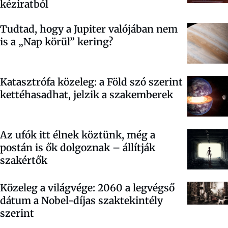
kéziratból
Tudtad, hogy a Jupiter valójában nem
is a „Nap körül” kering?
Katasztrófa közeleg: a Föld szó szerint
kettéhasadhat, jelzik a szakemberek
Az ufók itt élnek köztünk, még a
postán is ők dolgoznak – állítják
szakértők
Közeleg a világvége: 2060 a legvégső
dátum a Nobel-díjas szaktekintély
szerint