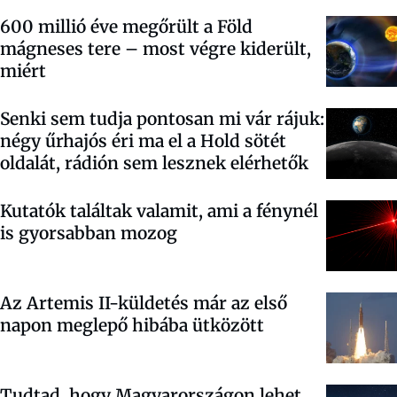
600 millió éve megőrült a Föld
mágneses tere – most végre kiderült,
miért
Senki sem tudja pontosan mi vár rájuk:
négy űrhajós éri ma el a Hold sötét
oldalát, rádión sem lesznek elérhetők
Kutatók találtak valamit, ami a fénynél
is gyorsabban mozog
Az Artemis II-küldetés már az első
napon meglepő hibába ütközött
Tudtad, hogy Magyarországon lehet