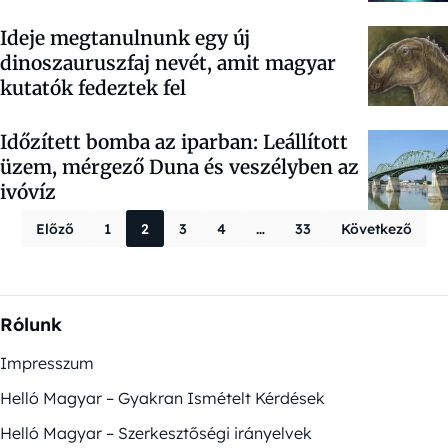
Ideje megtanulnunk egy új
dinoszauruszfaj nevét, amit magyar
kutatók fedeztek fel
Időzített bomba az iparban: Leállított
üzem, mérgező Duna és veszélyben az
ivóvíz
Bejegyzések la
Előző
1
2
3
4
…
33
Következő
Rólunk
Impresszum
Helló Magyar – Gyakran Ismételt Kérdések
Helló Magyar – Szerkesztőségi irányelvek