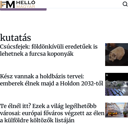
Ugrás a tartalomra
kutatás
Csúcsfejek: földönkívüli eredetűek is
lehetnek a furcsa koponyák
Kész vannak a holdbázis tervei:
emberek élnek majd a Holdon 2032-től
Te élnél itt? Ezek a világ legélhetőbb
városai: európai főváros végzett az élen
a külföldre költözők listáján