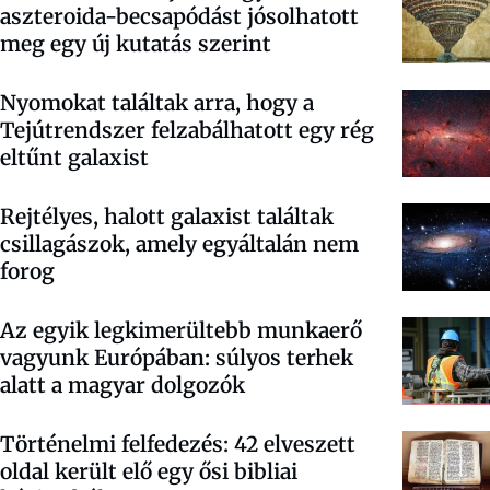
aszteroida-becsapódást jósolhatott
meg egy új kutatás szerint
Nyomokat találtak arra, hogy a
Tejútrendszer felzabálhatott egy rég
eltűnt galaxist
Rejtélyes, halott galaxist találtak
csillagászok, amely egyáltalán nem
forog
Az egyik legkimerültebb munkaerő
vagyunk Európában: súlyos terhek
alatt a magyar dolgozók
Történelmi felfedezés: 42 elveszett
oldal került elő egy ősi bibliai